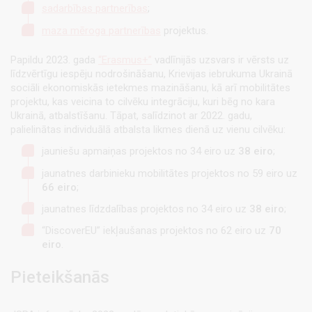
sadarbības partnerības
;
maza mēroga partnerības
projektus.
Papildu 2023. gada
“Erasmus+”
vadlīnijās uzsvars ir vērsts uz
līdzvērtīgu iespēju nodrošināšanu, Krievijas iebrukuma Ukrainā
sociāli ekonomiskās ietekmes mazināšanu, kā arī mobilitātes
projektu, kas veicina to cilvēku integrāciju, kuri bēg no kara
Ukrainā, atbalstīšanu. Tāpat, salīdzinot ar 2022. gadu,
palielinātas individuālā atbalsta likmes dienā uz vienu cilvēku:
jauniešu apmaiņas projektos no 34 eiro uz
38 eiro
;
jaunatnes darbinieku mobilitātes projektos no 59 eiro uz
66 eiro
;
jaunatnes līdzdalības projektos no 34 eiro uz
38 eiro
;
“DiscoverEU” iekļaušanas projektos no 62 eiro uz
70
eiro
.
Pieteikšanās