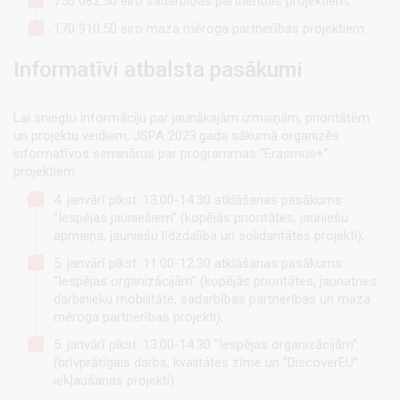
750 082.50 eiro sadarbības partnerības projektiem;
170 910.50 eiro maza mēroga partnerības projektiem.
Informatīvi atbalsta pasākumi
Lai sniegtu informāciju par jaunākajām izmaiņām, prioritātēm
un projektu veidiem, JSPA 2023.gada sākumā organizēs
informatīvos seminārus par programmas “Erasmus+”
projektiem:
4. janvārī plkst. 13.00-14.30 atklāšanas pasākums
"Iespējas jauniešiem" (kopējās prioritātes, jauniešu
apmaiņa, jauniešu līdzdalība un solidaritātes projekti);
5. janvārī plkst. 11.00-12.30 atklāšanas pasākums
"Iespējas organizācijām" (kopējās prioritātes, jaunatnes
darbinieku mobilitāte, sadarbības partnerības un maza
mēroga partnerības projekti);
5. janvārī plkst. 13.00-14.30 "Iespējas organizācijām"
(brīvprātīgais darbs, kvalitātes zīme un “DiscoverEU”
iekļaušanas projekti).