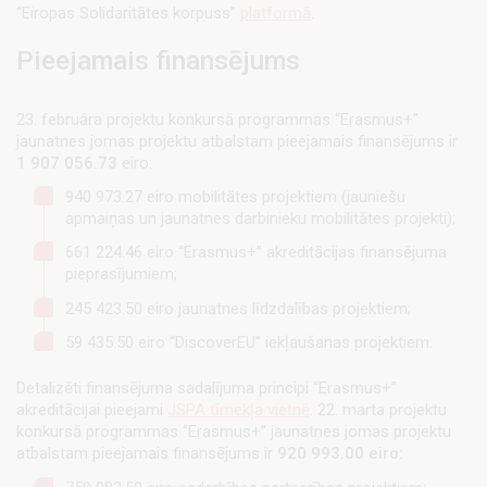
“Eiropas Solidaritātes korpuss”
platformā
.
Pieejamais finansējums
23. februāra projektu konkursā programmas “Erasmus+”
jaunatnes jomas projektu atbalstam pieejamais finansējums ir
1 907 056.73
eiro:
940 973.27 eiro mobilitātes projektiem (jauniešu
apmaiņas un jaunatnes darbinieku mobilitātes projekti);
661 224.46 eiro “Erasmus+” akreditācijas finansējuma
pieprasījumiem;
245 423.50 eiro jaunatnes līdzdalības projektiem;
59 435.50 eiro “DiscoverEU” iekļaušanas projektiem.
Detalizēti finansējuma sadalījuma principi “Erasmus+”
akreditācijai pieejami
JSPA tīmekļa vietnē
. 22. marta projektu
konkursā programmas “Erasmus+” jaunatnes jomas projektu
atbalstam pieejamais finansējums ir
920 993.00 eiro: