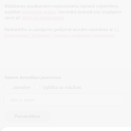
Atklāšanas pasākumiem nepieciešams iepriekš reģistrēties,
aizpildot
pieteikuma anketu
. Semināra tiešraidi būs iespējams
vērot arī
JSPA
Facebook
kontā
.
Neskaidrību un jautājumu gadījumā aicinām sazināties ar
ES
programmas “Erasmus+” nodaļas vecākajiem ekspertiem
.
Saņem iknedēļas jaunumus
Jaunatne
Izglītība un mācības
E-
pasts