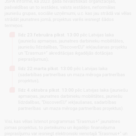
JSPA informē, ka 2023. gadā nevalstiskās organizācijas,
pašvaldības un to iestādes, valsts iestādes, neformālas
jauniešu grupas, sociālie uzņēmumi, u.c. kas jau strādā vai vēlas
strādāt jaunatnes jomā, projektus varēs iesniegt šādos
termiņos:
līdz 23.februāra plkst. 13:00
pēc Latvijas laika
(jauniešu apmaiņas, jaunatnes darbinieku mobilitātes,
jauniešu līdzdalības, “DiscoverEU” iekļaušanas projektu
un “Erasmus+” akreditācijas ikgadējās dotācijas
pieprasījumus);
līdz 22.marta plkst. 13:00
pēc Latvijas laika
(sadarbības partnerības un maza mēroga partnerības
projektus);
līdz 4.oktobra plkst. 13:00
pēc Latvijas laika (jauniešu
apmaiņas, jaunatnes darbinieku mobilitātes, jauniešu
līdzdalības, “DiscoverEU” iekļaušanas, sadarbības
partnerības un maza mēroga partnerības projektus).
Visi, kas vēlas īstenot programmas “Erasmus+” jaunatnes
jomas projektus, to pieteikumu un ikgadējo finansējuma
pieprasījumu var iesniegt elektroniski vienotajā “Erasmus+” un