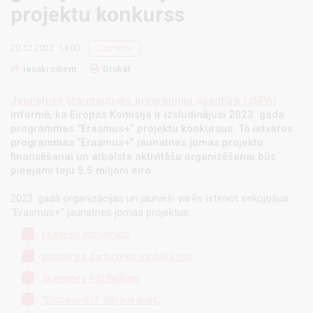
projektu konkurss
20.12.2022. 14:00
Jaunatne
Iesaki citiem
Drukāt
Jaunatnes starptautisko programmu aģentūra (JSPA)
informē, ka Eiropas Komisija ir izsludinājusi 2023. gada
programmas “Erasmus+“ projektu konkursus. To ietvaros
programmas “Erasmus+” jaunatnes jomas projektu
finansēšanai un atbalsta aktivitāšu organizēšanai būs
pieejami teju 5.5 miljoni eiro.
2023. gadā organizācijas un jaunieši varēs īstenot sekojošus
"Erasmus+" jaunatnes jomas projektus:
jauniešu apmaiņas
;
jaunatnes darbinieku mobilitātes
;
jaunatnes līdzdalības
;
“DiscoverEU” iekļaušanas
;