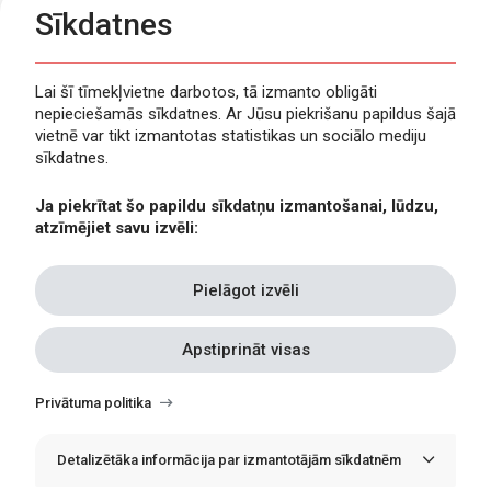
Sīkdatnes
Lai šī tīmekļvietne darbotos, tā izmanto obligāti
nepieciešamās sīkdatnes. Ar Jūsu piekrišanu papildus šajā
Privātuma politika
vietnē var tikt izmantotas statistikas un sociālo mediju
Piekļūstamība
sīkdatnes.
Viegli lasīt
Ja piekrītat šo papildu sīkdatņu izmantošanai, lūdzu,
Lapas karte
atzīmējiet savu izvēli:
Kontakti
Pielāgot izvēli
Apstiprināt visas
Withdraw
consent
Privātuma politika
Detalizētāka informācija par izmantotājām sīkdatnēm