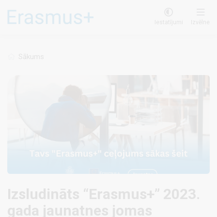
Pārlekt
uz
Iestatījumi
Izvēlne
galveno
saturu
Sākums
Izsludināts “Erasmus+” 2023.
gada jaunatnes jomas