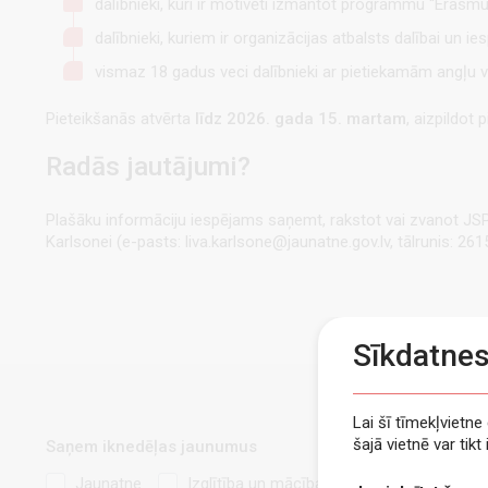
dalībnieki, kuri ir motivēti izmantot programmu “Erasmus
dalībnieki, kuriem ir organizācijas atbalsts dalībai un i
vismaz 18 gadus veci dalībnieki ar pietiekamām angļu 
Pieteikšanās atvērta
līdz 2026. gada 15. martam
, aizpildot
Radās jautājumi?
Plašāku informāciju iespējams saņemt, rakstot vai zvanot JSP
Karlsonei (e-pasts: liva.karlsone@jaunatne.gov.lv, tālrunis: 261
Sīkdatne
Lai šī tīmekļvietn
šajā vietnē var tik
Saņem iknedēļas jaunumus
Jaunatne
Izglītība un mācības