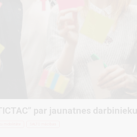
TICTAC” par jaunatnes darbinieku
u mobilitāte
SALTO mācības