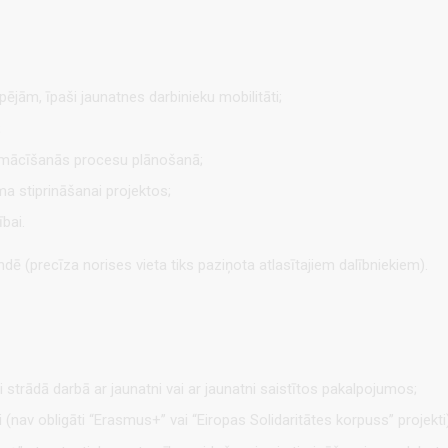
ējām, īpaši jaunatnes darbinieku mobilitāti;
;
u mācīšanās procesu plānošanā;
ma stiprināšanai projektos;
bai.
dē (precīza norises vieta tiks paziņota atlasītajiem dalībniekiem).
ri strādā darbā ar jaunatni vai ar jaunatni saistītos pakalpojumos;
 (nav obligāti “Erasmus+” vai “Eiropas Solidaritātes korpuss” projekti)