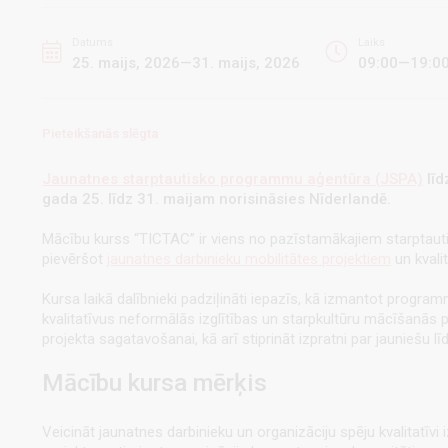
Datums
Laiks
25. maijs, 2026—31. maijs, 2026
09:00—19:0
Pieteikšanās slēgta
Jaunatnes starptautisko programmu aģentūra (JSPA)
līd
gada 25. līdz 31. maijam norisināsies Nīderlandē.
Mācību kurss “TICTAC” ir viens no pazīstamākajiem starpta
pievēršot
jaunatnes darbinieku mobilitātes projektiem
un kvali
Kursa laikā dalībnieki padziļināti iepazīs, kā izmantot program
kvalitatīvus neformālās izglītības un starpkultūru mācīšanās
projekta sagatavošanai, kā arī stiprināt izpratni par jauniešu l
Mācību kursa mērķis
Veicināt jaunatnes darbinieku un organizāciju spēju kvalitatī