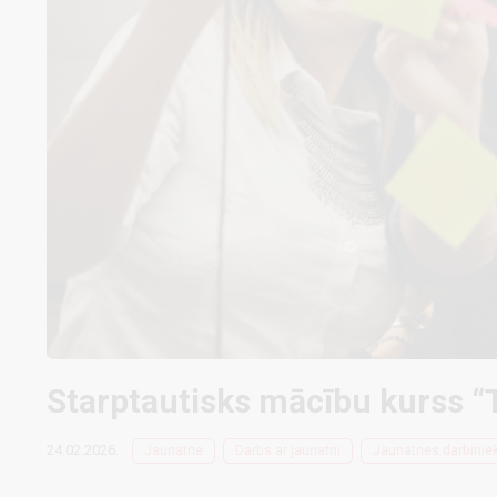
Starptautisks mācību kurss “
24.02.2026.
Jaunatne
Darbs ar jaunatni
Jaunatnes darbiniek