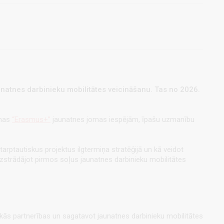
unatnes darbinieku mobilitātes veicināšan
u. Tas
no 2026.
mmas
“Erasmus+”
jaunatnes jomas iespējām, īpašu uzmanību
tarptautiskus projektus ilgtermiņa stratēģijā un kā veidot
zstrādājot pirmos soļus jaunatnes darbinieku mobilitātes
skās partnerības un sagatavot jaunatnes darbinieku mobilitātes