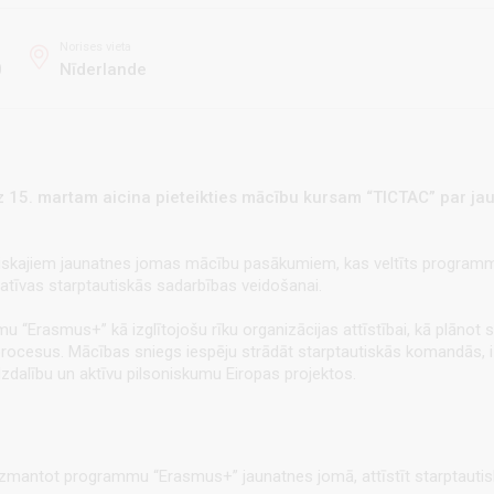
Norises vieta
0
Nīderlande
z 15. martam aicina pieteikties mācību kursam
“TICTAC” par
ja
utiskajiem jaunatnes jomas mācību pasākumiem, kas veltīts progra
tatīvas starptautiskās sadarbības veidošanai.
mu “Erasmus+” kā izglītojošu rīku organizācijas attīstībai, kā plānot s
 procesus. Mācības sniegs iespēju strādāt starptautiskās komandās, i
īdzdalību un aktīvu pilsoniskumu Eiropas projektos.
vi izmantot programmu “Erasmus+” jaunatnes jomā, attīstīt starptauti