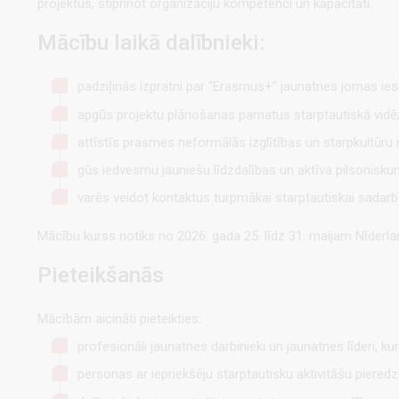
projektus, stiprinot organizāciju kompetenci un kapacitāti.
Mācību laikā dalībnieki:
padziļinās izpratni par “Erasmus+” jaunatnes jomas iesp
apgūs projektu plānošanas pamatus starptautiskā vidē
attīstīs prasmes neformālās izglītības un starpkultūr
gūs iedvesmu jauniešu līdzdalības un aktīva pilsonisku
varēs veidot kontaktus turpmākai starptautiskai sadarbī
Mācību kurss notiks no 2026. gada 25. līdz 31. maijam Nīderlan
Pieteikšanās
Mācībām aicināti pieteikties:
profesionāli jaunatnes darbinieki un jaunatnes līderi, ku
personas ar iepriekšēju starptautisku aktivitāšu pieredzi