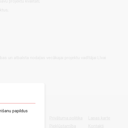
vu projektu kvalitāti;
ktus;
s un atbalsta nodaļas vecākajai projektu vadītājai Līvai
rišanu papildus
Privātuma politika
Lapas karte
Piekļūstamība
Kontakti