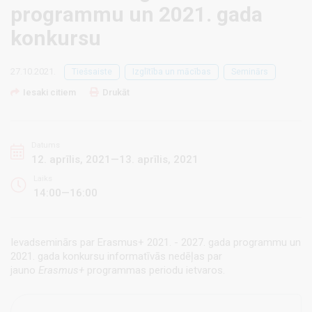
programmu un 2021. gada
konkursu
27.10.2021.
Tiešsaiste
Izglītība un mācības
Seminārs
Iesaki citiem
Drukāt
Datums
12. aprīlis, 2021—13. aprīlis, 2021
Laiks
14:00—16:00
Ievadseminārs par Erasmus+ 2021. - 2027. gada programmu un
2021. gada konkursu informatīvās nedēļas par
jauno
Erasmus+
programmas periodu ietvaros.