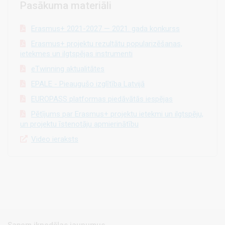
Pasākuma materiāli
Erasmus+ 2021-2027 — 2021. gada konkurss
Erasmus+ projektu rezultātu popularizēšanas,
ietekmes un ilgtspējas instrumenti
eTwinning aktualitātes
EPALE - Pieaugušo izglītība Latvijā
EUROPASS platformas piedāvātās iespējas
Pētījums par Erasmus+ projektu ietekmi un ilgtspēju,
un projektu īstenotāju apmierinātību
Video ieraksts
Saņem iknedēļas jaunumus