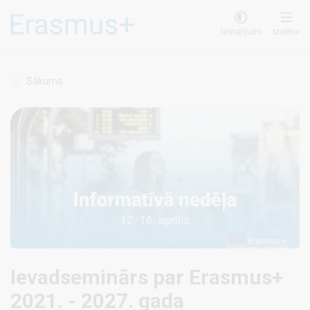
Pārlekt
uz
Iestatījumi
Izvēlne
galveno
saturu
Sākums
Ievadseminārs par Erasmus+
2021. - 2027. gada