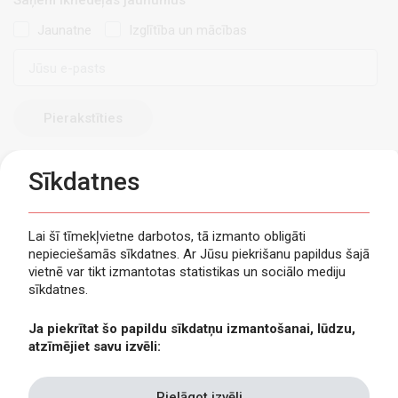
Jaunatne
Izglītība un mācības
E-
pasts
Sīkdatnes
Lai šī tīmekļvietne darbotos, tā izmanto obligāti
nepieciešamās sīkdatnes. Ar Jūsu piekrišanu papildus šajā
Privātuma politika
vietnē var tikt izmantotas statistikas un sociālo mediju
Piekļūstamība
sīkdatnes.
Viegli lasīt
Ja piekrītat šo papildu sīkdatņu izmantošanai, lūdzu,
Lapas karte
atzīmējiet savu izvēli:
Kontakti
Pielāgot izvēli