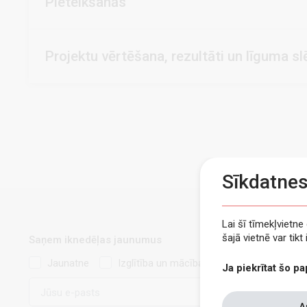
Pieteikšanās
Projektu vērtēšana, rezultāti un līguma s
Sīkdatne
Lai šī tīmekļvietn
šajā vietnē var tik
Saņem iknedēļas jaunumus
Jaunatne
Izglītība un mācības
Ja piekrītat šo pa
E-
pasts
Withdraw
A