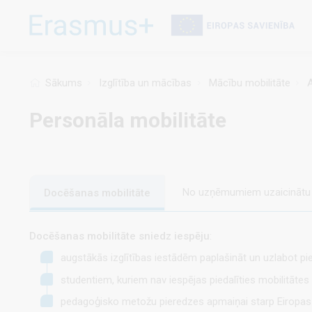
Pārlekt
uz
galveno
saturu
Sākums
Izglītība un mācības
Mācību mobilitāte
A
Personāla mobilitāte
No uzņēmumiem uzaicinātu 
Docēšanas mobilitāte
Docēšanas mobilitāte sniedz iespēju
:
augstākās izglītības iestādēm paplašināt un uzlabot pie
studentiem, kuriem nav iespējas piedalīties mobilitāte
pedagoģisko metožu pieredzes apmaiņai starp Eiropas 