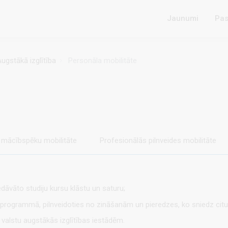
Jaunumi
Pas
ugstākā izglītība
Personāla mobilitāte
mācībspēku mobilitāte
Profesionālās pilnveides mobilitāte
dāvāto studiju kursu klāstu un saturu;
s programmā, pilnveidoties no zināšanām un pieredzes, ko sniedz cit
valstu augstākās izglītības iestādēm.