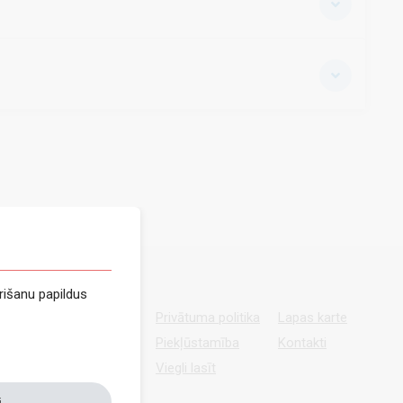
rišanu papildus
Privātuma politika
Lapas karte
Piekļūstamība
Kontakti
Viegli lasīt
i