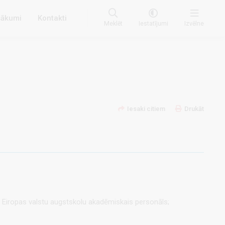
ākumi
Kontakti
Meklēt
Iestatījumi
Izvēlne
Iesaki citiem
Drukāt
u Eiropas valstu augstskolu akadēmiskais personāls;