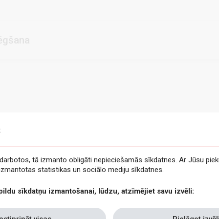
lēgšana
s
e darbotos, tā izmanto obligāti nepieciešamās sīkdatnes. Ar Jūsu piek
t izmantotas statistikas un sociālo mediju sīkdatnes.
pildu sīkdatņu izmantošanai, lūdzu, atzīmējiet savu izvēli:
pstiprināt visas
Pielāgot izvēl