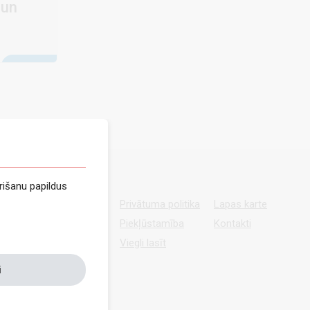
 un
rišanu papildus
Privātuma politika
Lapas karte
Piekļūstamība
Kontakti
Viegli lasīt
i