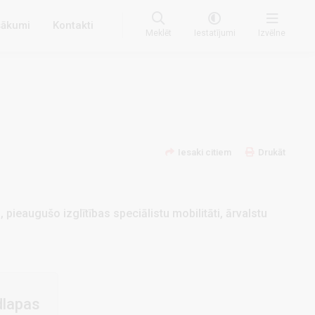
ākumi
Kontakti
Meklēt
Iestatījumi
Izvēlne
Iesaki citiem
Drukāt
 pieaugušo izglītības speciālistu mobilitāti, ārvalstu
dlapas