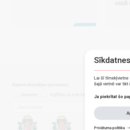
veidi
Sīkdatne
Lai šī tīmekļvietn
šajā vietnē var tik
Saņem iknedēļas jaunumus
Jaunatne
Izglītība un mācības
Ja piekrītat šo pa
E-
pasts
Withdraw
A
consent
Privātuma politika