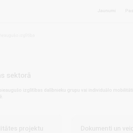
Jaunumi
Pas
ieaugušo izglītība
as sektorā
augušo izglītības dalībnieku grupu vai individuālo mobilitāti,
ē.
itātes projektu
Dokumenti un vei