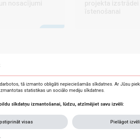
 un nosacījumi
projekta izstrādei
īstenošanai
s
e darbotos, tā izmanto obligāti nepieciešamās sīkdatnes. Ar Jūsu piek
t izmantotas statistikas un sociālo mediju sīkdatnes.
pildu sīkdatņu izmantošanai, lūdzu, atzīmējiet savu izvēli:
pstiprināt visas
Pielāgot izvēl