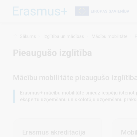
Pārlekt
uz
galveno
saturu
Sākums
Izglītība un mācības
Mācību mobilitāte
P
Pieaugušo izglītība
Mācību mobilitāte pieaugušo izglītīb
Erasmus+ mācību mobilitāte sniedz iespēju īstenot pie
ekspertu uzņemšanu un skolotāju uzņemšanu praks
Erasmus akreditācija
Mobil