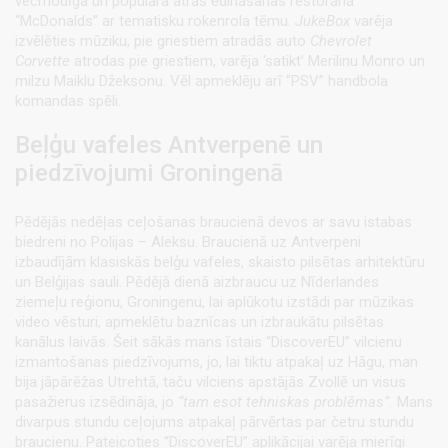
vecmodīgā un populārā ātrās ēdināšanas restorānā
“McDonalds” ar tematisku rokenrola tēmu.
JukeBox
varēja
izvēlēties mūziku, pie griestiem atradās auto
Chevrolet
Corvette
atrodas pie griestiem, varēja ‘satikt’ Merilinu Monro un
milzu Maiklu Džeksonu. Vēl apmeklēju arī “PSV” handbola
komandas spēli.
Beļģu vafeles Antverpenē un
piedzīvojumi Groningenā
Pēdējās nedēļas ceļošanas braucienā devos ar savu istabas
biedreni no Polijas – Aleksu. Braucienā uz Antverpeni
izbaudījām klasiskās belģu vafeles, skaisto pilsētas arhitektūru
un Belģijas sauli. Pēdējā dienā aizbraucu uz Nīderlandes
ziemeļu reģionu, Groningenu, lai aplūkotu izstādi par mūzikas
video vēsturi, apmeklētu baznīcas un izbraukātu pilsētas
kanālus laivās. Šeit sākās mans īstais “DiscoverEU” vilcienu
izmantošanas piedzīvojums, jo, lai tiktu atpakaļ uz Hāgu, man
bija jāpārēžas Utrehtā, taču vilciens apstājās Zvollē un visus
pasažierus izsēdināja, jo
“tam esot tehniskas problēmas”.
Mans
divarpus stundu ceļojums atpakaļ pārvērtas par četru stundu
braucienu. Pateicoties “DiscoverEU” aplikācijai varēja mierīgi