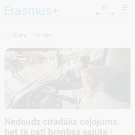
Pārlekt
uz
Iestatījumi
Izvēlne
galveno
saturu
Sākums
Pieredze
Nedaudz citādāks ceļojums,
bet tā pati brīvības sajūta |