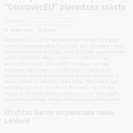
“DiscoverEU” pieredzes stāsts
24.04.2025.
Jaunatne
DiscoverEU
Iesaki citiem
Drukāt
Iniciatīvas
“DiscoverEU”
ceļošanas karti laimēju 2024. gada
rudens pieteikšanās kārtā. Pateicoties tam, visu marta mēnesi
apceļoju Nīderlandi un Beļģiju. Kopš 2024.gada augusta beigām
dzīvoju Nīderlandē, Hāgā, jo esmu tur uzsākusi savas
universitātes gaitas. “DiscoverEU” ceļošanas karti bija
iespējams sākt izmantot no 2025. gada 1. marta, un es
nekavējoties devos apciemot savus draugus Nīderlandē, jo
vilciena biļetes tur nav lētas. Mana pieeja “DiscoverEU” bija
savādāka, kā citiem. Es nedevos divu nedēļu vai mēneša
ceļojumā, bet katras brīvdienas braucu uz citu vietu, pilsētu,
iekļaujoties noteiktajā septiņu dienu ceļošanas laika posmā.
Utrehtas šarms un pavasara saule
Leidenē