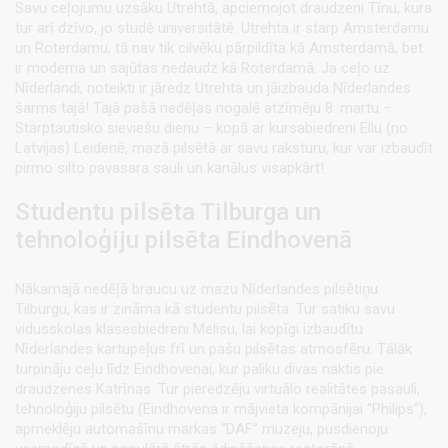
Savu ceļojumu uzsāku Utrehtā, apciemojot draudzeni Tīnu, kura
tur arī dzīvo, jo studē universitātē. Utrehta ir starp Amsterdamu
un Roterdamu, tā nav tik cilvēku pārpildīta kā Amsterdamā, bet
ir moderna un sajūtas nedaudz kā Roterdamā. Ja ceļo uz
Nīderlandi, noteikti ir jāredz Utrehta un jāizbauda Nīderlandes
šarms tajā! Tajā pašā nedēļas nogalē atzīmēju 8. martu –
Starptautisko sieviešu dienu – kopā ar kursabiedreni Ellu (no
Latvijas) Leidenē, mazā pilsētā ar savu raksturu, kur var izbaudīt
pirmo silto pavasara sauli un kanālus visapkārt!
Studentu pilsēta Tilburga un
tehnoloģiju pilsēta Eindhovenā
Nākamajā nedēļā braucu uz mazu Nīderlandes pilsētiņu
Tilburgu, kas ir zināma kā studentu pilsēta. Tur satiku savu
vidusskolas klasesbiedreni Melisu, lai kopīgi izbaudītu
Nīderlandes kartupeļus frī un pašu pilsētas atmosfēru. Tālāk
turpināju ceļu līdz Eindhovenai, kur paliku divas naktis pie
draudzenes Katrīnas. Tur pieredzēju virtuālo realitātes pasauli,
tehnoloģiju pilsētu (Eindhovena ir mājvieta kompānijai “Philips”),
apmeklēju automašīnu markas “DAF” muzeju, pusdienoju