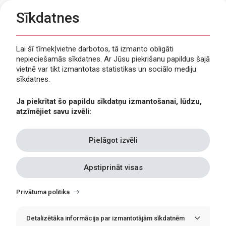
Sīkdatnes
Lai šī tīmekļvietne darbotos, tā izmanto obligāti
nepieciešamās sīkdatnes. Ar Jūsu piekrišanu papildus šajā
Privātuma politika
vietnē var tikt izmantotas statistikas un sociālo mediju
Piekļūstamība
sīkdatnes.
Viegli lasīt
Ja piekrītat šo papildu sīkdatņu izmantošanai, lūdzu,
Lapas karte
atzīmējiet savu izvēli:
Kontakti
Pielāgot izvēli
Apstiprināt visas
Withdraw
consent
Privātuma politika
Detalizētāka informācija par izmantotājām sīkdatnēm