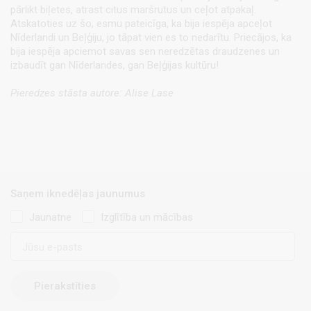
pārlikt biļetes, atrast citus maršrutus un ceļot atpakaļ.
Atskatoties uz šo, esmu pateicīga, ka bija iespēja apceļot
Nīderlandi un Beļģiju, jo tāpat vien es to nedarītu. Priecājos, ka
bija iespēja apciemot savas sen neredzētas draudzenes un
izbaudīt gan Nīderlandes, gan Beļģijas kultūru!
Pieredzes stāsta autore: Alise Lase
Saņem iknedēļas jaunumus
Jaunatne
Izglītība un mācības
E-
pasts