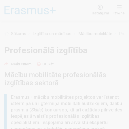
Pārlekt
uz
Iestatījumi
Izvēlne
galveno
saturu
Sākums
Izglītība un mācības
Mācību mobilitāte
Profe
Profesionālā izglītība
Iesaki citiem
Drukāt
Mācību mobilitāte profesionālās
izglītības sektorā
Erasmus+ mācību mobilitātes projektos var īstenot
īstermiņa un ilgtermiņa mobilitāti audzēkņiem, dalību
prasmju (
Skills
) konkursos, kā arī dažādas pilnveides
iespējas ārvalstīs profesionālās izglītības
speciālistiem. Iespējama arī ārvalstu ekspertu
uzņemšana un skolotāju uzņemšana praksē.