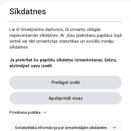
Sīkdatnes
Lai šī tīmekļvietne darbotos, tā izmanto obligāti
nepieciešamās sīkdatnes. Ar Jūsu piekrišanu papildus šajā
Privātuma politika
vietnē var tikt izmantotas statistikas un sociālo mediju
Piekļūstamība
sīkdatnes.
Viegli lasīt
Ja piekrītat šo papildu sīkdatņu izmantošanai, lūdzu,
Lapas karte
atzīmējiet savu izvēli:
Kontakti
Pielāgot izvēli
Apstiprināt visas
Withdraw
consent
Privātuma politika
Detalizētāka informācija par izmantotājām sīkdatnēm