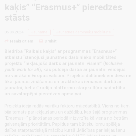
kaķis” “Erasmus+” pieredzes
stāsts
06.09.2024.
Jaunatne
Jaunatnes darbinieku mobilitāte
Iesaki citiem
Drukāt
Biedrība “Raibais kaķis” ar programmas “Erasmus+”
atbalstu īstenojusi jaunatnes darbinieku mobilitātes
projektu “Iekļaujošs darbs ar jaunatni visiem” (
Inclusive
youth work for all
), kas pulcēja darba ar jaunatni veicējus
no vairākām Eiropas valstīm. Projekts dalībniekiem deva ne
tikai jaunas zināšanas un praktiskas iemaņas darbā ar
jaunatni, bet arī radīja platformu starpkultūru sadarbībai
un savstarpējai pieredzes apmaiņai.
Projekta ideja radās vairāku faktoru mijiedarbībā. Viens no tiem
bija temats par iekļaušanu un dažādību, kas šajā programmas
“Erasmus+” plānošanas periodā ir izvirzīta kā viena no četrām
galvenajām prioritātēm. Papildus tam būtisku lomu spēlēja
dalība starptautiskajā mācību kursā „Mācības par iekļaušanu