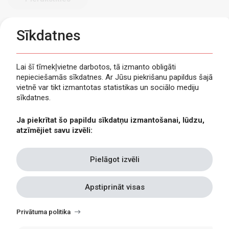
Sīkdatnes
Lai šī tīmekļvietne darbotos, tā izmanto obligāti
nepieciešamās sīkdatnes. Ar Jūsu piekrišanu papildus šajā
Privātuma politika
vietnē var tikt izmantotas statistikas un sociālo mediju
Piekļūstamība
sīkdatnes.
Viegli lasīt
Ja piekrītat šo papildu sīkdatņu izmantošanai, lūdzu,
Lapas karte
atzīmējiet savu izvēli:
Kontakti
Pielāgot izvēli
Apstiprināt visas
Withdraw
consent
Privātuma politika