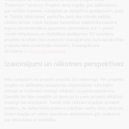
“Erasmus+” ietvaros. Projekts deva iespēju gan dalībniekiem,
gan vietējai kopienai sastapties ar dažādības jautājumiem, īpaši
ar "Dzīvās bibliotēkas" palīdzību, kurā tika izzināti dažādu
cilvēku dzīves stāsti. Eiropas Savienības sabiedrība kopumā
ieguva kompetentākus jaunatnes darbiniekus, kuri ir gatavi
risināt iekļaušanas un dažādības jautājumus. Kā taustāms
projekta rezultāts tika izveidota rokasgrāmata, kurā aprakstītas
projekta laikā izmantotās metodes. Rokasgrāmata
atrodama
biedrības tīmekļvietnē
.
Izaicinājumi un nākotnes perspektīvas
Mēs uzskatām, ka projekts izdevās ļoti veiksmīgs. Pēc projekta
beigām un dalībnieku atsauksmju saņemšanas mēs bijām
eiforijā un nolēmām iesniegt atkārtotu projekta pieteikumu.
Diemžēl tas tika noraidīts, jo vienu un to pašu projektu atkārtoti
iesniegt nav iespējams. Tomēr mēs redzam iespējas izmainīt
sistēmu, lai šādas labās prakses mācības varētu rīkot atkārtoti,
dodot iespēju arī citiem jaunatnes darbiniekiem gūt zināšanas
par iekļaušanu un dažādību.