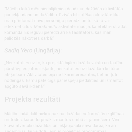
“Mācību laikā mēs piedalījāmies daudz un dažādās aktivitātēs
par iekļaušanu un dažādību. Dzīvās bibliotēkas aktivitāte lika
man pārdomāt savu personīgo pieredzi un to, kā tā var
ietekmēt citus.
Marshmello
aktivitāte mācīja, kā efektīvi strādāt
komandā. Es ieguvu pieredzi arī kā fasilitators, kas man
palīdzēs nākotnes darbā.”
Sadiq Yero
(Ungārija):
„Neskatoties uz to, ka projektā bijām dažādu valstu un tautību
pārstāvji, es jutos iekļauts, neskatoties uz dažādām kultūras
atšķirībām. Aktivitātes bija ne tikai interesantas, bet arī ļoti
noderīgas. Esmu pateicīgs par iespēju piedalīties un izmantot
apgūto savā ikdienā.”
Projekta rezultāti
Mācību laikā dalībnieki iepazina dažādas neformālās izglītības
metodes, kuras turpmāk izmantos darbā ar jauniešiem. Viņi
kļuva atvērtāki dažādībai un iekļaujošāki savā darbā, kā arī
sadarbojās, lai veidotu jaunus projektus programmas