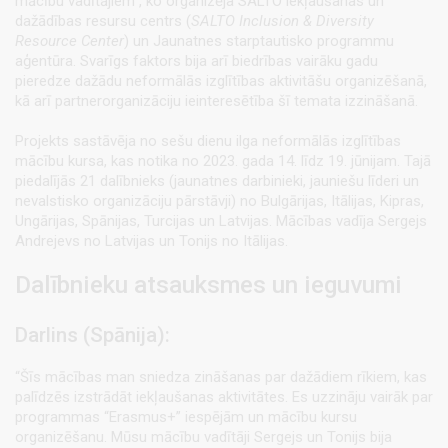
mācību vadītājiem”, ko organizēja SALTO iekļaušanas un
dažādības resursu centrs (
SALTO Inclusion & Diversity
Resource Center
) un Jaunatnes starptautisko programmu
aģentūra. Svarīgs faktors bija arī biedrības vairāku gadu
pieredze dažādu neformālās izglītības aktivitāšu organizēšanā,
kā arī partnerorganizāciju ieinteresētība šī temata izzināšanā.
Projekts sastāvēja no sešu dienu ilga neformālās izglītības
mācību kursa, kas notika no 2023. gada 14. līdz 19. jūnijam. Tajā
piedalījās 21 dalībnieks (jaunatnes darbinieki, jauniešu līderi un
nevalstisko organizāciju pārstāvji) no Bulgārijas, Itālijas, Kipras,
Ungārijas, Spānijas, Turcijas un Latvijas. Mācības vadīja Sergejs
Andrejevs no Latvijas un Tonijs no Itālijas.
Dalībnieku atsauksmes un ieguvumi
Darlins (Spānija):
“Šīs mācības man sniedza zināšanas par dažādiem rīkiem, kas
palīdzēs izstrādāt iekļaušanas aktivitātes. Es uzzināju vairāk par
programmas “Erasmus+” iespējām un mācību kursu
organizēšanu. Mūsu mācību vadītāji Sergejs un Tonijs bija