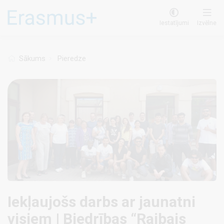
Pārlekt
uz
Iestatījumi
Izvēlne
galveno
saturu
Sākums
Pieredze
Iekļaujošs darbs ar jaunatni
visiem | Biedrības “Raibais