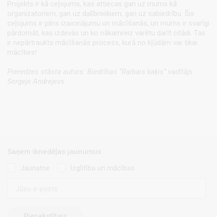
Projekts ir kā ceļojums, kas attiecas gan uz mums kā
organizatoriem, gan uz dalībniekiem, gan uz sabiedrību. Šis
ceļojums ir pilns izaicinājumu un mācīšanās, un mums ir svarīgi
pārdomāt, kas izdevās un ko nākamreiz varētu darīt citādi. Tas
ir nepārtraukts mācīšanās process, kurā no kļūdām var tikai
mācīties!
Pieredzes stāsta autors: Biedrības “Raibais kaķis” vadītājs
Sergejs Andrejevs
Saņem iknedēļas jaunumus
Jaunatne
Izglītība un mācības
E-
pasts