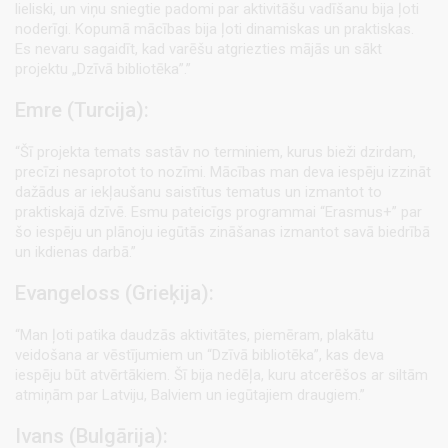
lieliski, un viņu sniegtie padomi par aktivitāšu vadīšanu bija ļoti
noderīgi. Kopumā mācības bija ļoti dinamiskas un praktiskas.
Es nevaru sagaidīt, kad varēšu atgriezties mājās un sākt
projektu „Dzīvā bibliotēka”.”
Emre (Turcija):
“Šī projekta temats sastāv no terminiem, kurus bieži dzirdam,
precīzi nesaprotot to nozīmi. Mācības man deva iespēju izzināt
dažādus ar iekļaušanu saistītus tematus un izmantot to
praktiskajā dzīvē. Esmu pateicīgs programmai “Erasmus+” par
šo iespēju un plānoju iegūtās zināšanas izmantot savā biedrībā
un ikdienas darbā.”
Evangeloss (Grieķija):
“Man ļoti patika daudzās aktivitātes, piemēram, plakātu
veidošana ar vēstījumiem un “Dzīvā bibliotēka”, kas deva
iespēju būt atvērtākiem. Šī bija nedēļa, kuru atcerēšos ar siltām
atmiņām par Latviju, Balviem un iegūtajiem draugiem.”
Ivans (Bulgārija):