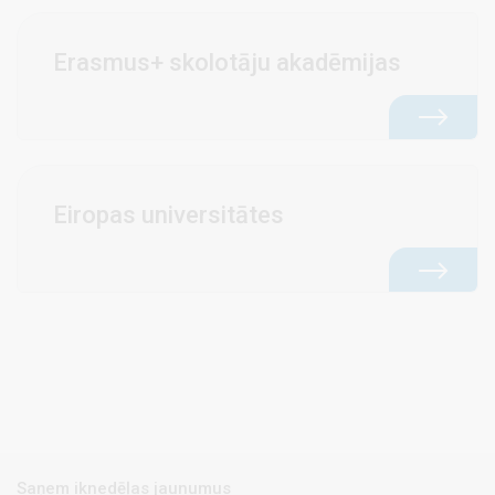
Erasmus+ skolotāju akadēmijas
Eiropas universitātes
Saņem iknedēļas jaunumus