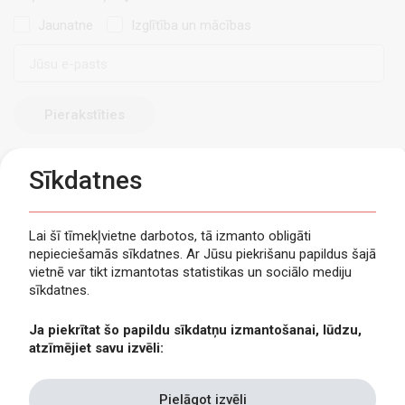
Jaunatne
Izglītība un mācības
E-
pasts
Sīkdatnes
Lai šī tīmekļvietne darbotos, tā izmanto obligāti
nepieciešamās sīkdatnes. Ar Jūsu piekrišanu papildus šajā
Privātuma politika
vietnē var tikt izmantotas statistikas un sociālo mediju
Piekļūstamība
sīkdatnes.
Viegli lasīt
Ja piekrītat šo papildu sīkdatņu izmantošanai, lūdzu,
Lapas karte
atzīmējiet savu izvēli:
Kontakti
Pielāgot izvēli