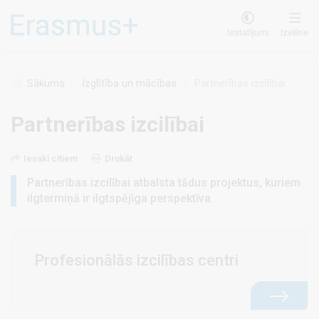
Pārlekt
uz
Iestatījumi
Izvēlne
galveno
saturu
Sākums
Izglītība un mācības
Partnerības izcilībai
Partnerības izcilībai
Iesaki citiem
Drukāt
Partnerības izcilībai atbalsta tādus projektus, kuriem
ilgtermiņā ir ilgtspējīga perspektīva.
Profesionālās izcilības centri