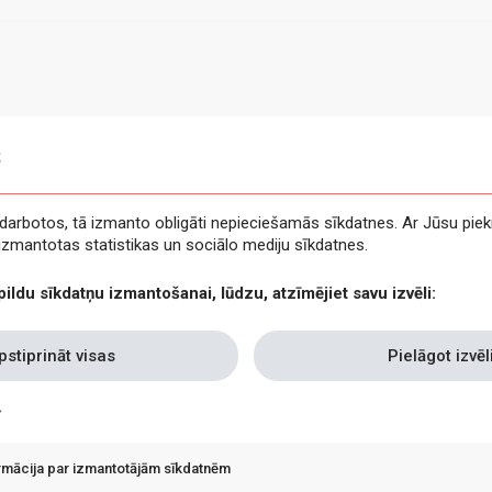
s
e darbotos, tā izmanto obligāti nepieciešamās sīkdatnes. Ar Jūsu piek
t izmantotas statistikas un sociālo mediju sīkdatnes.
pildu sīkdatņu izmantošanai, lūdzu, atzīmējiet savu izvēli:
pstiprināt visas
Pielāgot izvēl
ormācija par izmantotājām sīkdatnēm