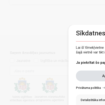
Sīkdatne
Lai šī tīmekļvietn
šajā vietnē var tik
Saņem iknedēļas jaunumus
Jaunatne
Izglītība un mācības
Ja piekrītat šo pa
E-
pasts
Withdraw
A
consent
Privātuma politika
Detalizētāka inf