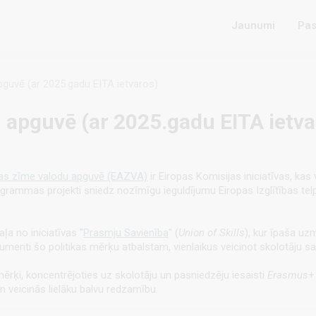
Jaunumi
Pas
guvē (ar 2025.gadu EITA ietvaros)
 apguvē (ar 2025.gadu EITA ietva
bas zīme valodu apguvē (EAZVA)
ir Eiropas Komisijas iniciatīvas, kas 
grammas projekti sniedz nozīmīgu ieguldījumu Eiropas Izglītības telpas
ļa no iniciatīvas "
Prasmju Savienība
" (
Union of Skills
), kur īpaša uz
strumenti šo politikas mērķu atbalstam, vienlaikus veicinot skolotā
mērķi, koncentrējoties uz skolotāju un pasniedzēju iesaisti
Erasmus
+
 veicinās lielāku balvu redzamību.