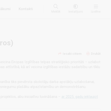
ākumi
Kontakti
Meklēt
Iestatījumi
Izvēlne
ros)
Iesaki citiem
Drukāt
veicina Eiropas Izglītības telpas stratēģisko prioritāti – uzlabot
 attīstībā, kā arī veicina izglītības iestāžu sadarbību un tīklu
manība tiks pievērsta skolotāju darba apstākļu uzlabošanai,
ju sasniegumu plašāku atpazīstamību un demonstrēšanu.
 projektos, abu iniciatīvu tuvināšana –
ar 2025. gadu iekļaujot