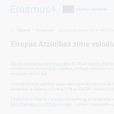
Pārlekt
uz
galveno
saturu
Sākums
Iniciatīvas
Eiropas Atzinības zīme valodu ap
Eiropas Atzinības zīme valodu
Eiropas Inovatīvas mācīšanas balva
(EITA) un
Eiropas Atzinī
kompetences un motivāciju izglītības profesijā.
Erasmus
+ pro
veidošanu visā Eiropā.
Turpmāk Eiropas izglītības telpas veidošana tiks īstenota kā da
apmācībai un karjeras attīstībai. EITA un EAZVA ir būtiski in
Tā kā EITA un EAZVA ir kopīga mērķauditorija un līdzīgi plaši 
EAZVA kā vienu no EITA kategorijām
– uzlabos saskaņotību un