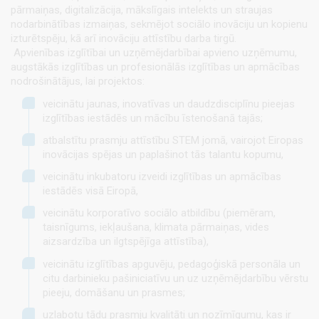
pārmaiņas, digitalizācija, mākslīgais intelekts un straujas
nodarbinātības izmaiņas, sekmējot sociālo inovāciju un kopienu
izturētspēju, kā arī inovāciju attīstību darba tirgū.
Apvienības izglītībai un uzņēmējdarbībai apvieno uzņēmumu,
augstākās izglītības un profesionālās izglītības un apmācības
nodrošinātājus, lai projektos:
veicinātu jaunas, inovatīvas un daudzdisciplīnu pieejas
izglītības iestādēs un mācību īstenošanā tajās;
atbalstītu prasmju attīstību STEM jomā, vairojot Eiropas
inovācijas spējas un paplašinot tās talantu kopumu,
veicinātu inkubatoru izveidi izglītības un apmācības
iestādēs visā Eiropā,
veicinātu korporatīvo sociālo atbildību (piemēram,
taisnīgums, iekļaušana, klimata pārmaiņas, vides
aizsardzība un ilgtspējīga attīstība),
veicinātu izglītības apguvēju, pedagoģiskā personāla un
citu darbinieku pašiniciatīvu un uz uzņēmējdarbību vērstu
pieeju, domāšanu un prasmes;
uzlabotu tādu prasmju kvalitāti un nozīmīgumu, kas ir