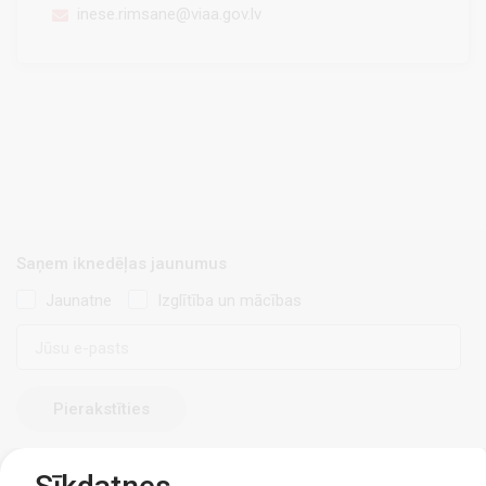
inese.rimsane@viaa.gov.lv
Saņem iknedēļas jaunumus
Jaunatne
Izglītība un mācības
E-
pasts