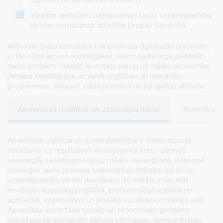
atbalsta veidošanu pašiniciatīvas un uz uzņēmējdarbību
vērstas domāšanas attīstībai Eiropas Savienībā.
Aktivitātē īpaša uzmanība tiek pievērsta digitālajām prasmēm,
jo tās kļūst aizvien nozīmīgākas visiem darba tirgū piedāvāto
darbu profiliem. Turklāt, lai notiktu pāreja uz zaļāku ekonomiku,
jāmaina kvalifikācijas un valstu izglītības un apmācību
programmas, iekļaujot zaļās prasmes un ilgtspējīgu attīstību.
Apvienības 
Apvienības izglītībai un uzņēmējdarbībai
Apvienības izglītībai un uzņēmējdarbībai ir transnacionāli,
strukturēti, uz rezultātiem vērsti projekti, kuros partneri
savstarpēji sadarbojas kopīgu mērķu sasniegšanā, īstenojot
inovācijas, jaunu prasmju, pašiniciatīvu attīstību, kā arī uz
uzņēmējdarbību vērstu domāšanu. To mērķis ir veicināt
inovācijas augstākajā izglītībā, profesionālajā izglītībā un
apmācībā, uzņēmumos un plašākā sociālekonomiskajā vidē.
Apvienības ietver tādu sociālo un ekonomisko problēmu
risināšanu kā, piemēram, klimata pārmaiņas, demogrāfiskās