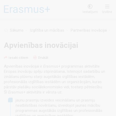
Pārlekt
uz
Iestatījumi
Izvēlne
galveno
saturu
Sākums
Izglītība un mācības
Partnerības inovācijai
Ap
Apvienības inovācijai
Iesaki citiem
Drukāt
Apvienības inovācijai ir
Erasmus+
programmas aktivitāte
Eiropas inovāciju spēju stiprināšanai, īstenojot sadarbību un
zināšanu plūsmu starp augstākās izglītības iestādēm,
profesionālās izglītības iestādēm un organizācijām, kuras
pārstāv plašāku sociālekonomisko vidi, tostarp pētniecību.
Šī
Erasmus+
aktivitāte ir vērsta uz:
jaunu prasmju izveides veicināšanu un prasmju
neatbilstības novēršanu, izveidojot jaunas mācību
programmas augstākās izglītības un profesionālās
izglītības un apmācības iestādēm;