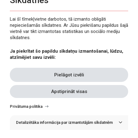
Sīkdatnes
Lai šī tīmekļvietne darbotos, tā izmanto obligāti
nepieciešamās sīkdatnes. Ar Jūsu piekrišanu papildus šajā
Privātuma politika
vietnē var tikt izmantotas statistikas un sociālo mediju
Piekļūstamība
sīkdatnes.
Viegli lasīt
Ja piekrītat šo papildu sīkdatņu izmantošanai, lūdzu,
Lapas karte
atzīmējiet savu izvēli:
Kontakti
Pielāgot izvēli
Apstiprināt visas
Withdraw
consent
Privātuma politika
Detalizētāka informācija par izmantotājām sīkdatnēm
© Erasmus+ Latvija, 2021