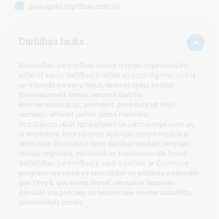
pieaugušo izglītības sektorā.
Darbības lauks
Sadarbības partnerības sniedz iespēju organizācijām
uzlabot savas darbības kvalitāti un nozīmīgumu, veidot
un stiprināt partneru tīklus, sekmēt spēju strādāt
transnacionālā līmenī, veicinot darbību
internacionalizāciju, sekmējot pieredzes un ideju
apmaiņu, attīstot jaunas darba metodes.
Rezultātiem jābūt ilgtspējīgiem un pārmantojamiem un,
ja iespējams, tiem jāpiemīt spēcīgai starpdisciplinārai
dimensijai. Projektiem savu darbību rezultāti jākopīgo
vietējā, reģionālā, nacionālā un transnacionālā līmenī.
Sadarbības partnerības ir cieši saistītas ar
Erasmus+
programmas nozares prioritātēm un politikas sistēmām
gan Eiropā, gan valsts līmenī, vienlaikus tiecoties
stimulēt starpnozaru un horizontāla līmeņa sadarbību
tematiskajās jomās.