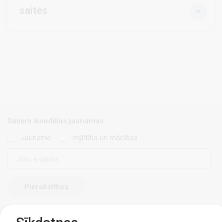
saites
Saņem iknedēļas jaunumus
Jaunatne
Izglītība un mācības
E-
pasts