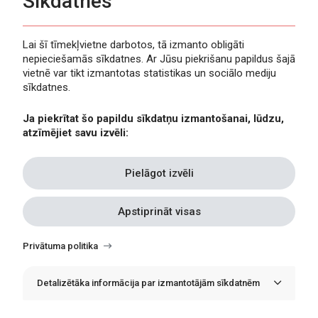
Sīkdatnes
Lai šī tīmekļvietne darbotos, tā izmanto obligāti
nepieciešamās sīkdatnes. Ar Jūsu piekrišanu papildus šajā
Privātuma politika
vietnē var tikt izmantotas statistikas un sociālo mediju
Piekļūstamība
sīkdatnes.
Viegli lasīt
Ja piekrītat šo papildu sīkdatņu izmantošanai, lūdzu,
Lapas karte
atzīmējiet savu izvēli:
Kontakti
Pielāgot izvēli
Apstiprināt visas
Withdraw
consent
Privātuma politika
Detalizētāka informācija par izmantotājām sīkdatnēm
© Erasmus+ Latvija, 2021