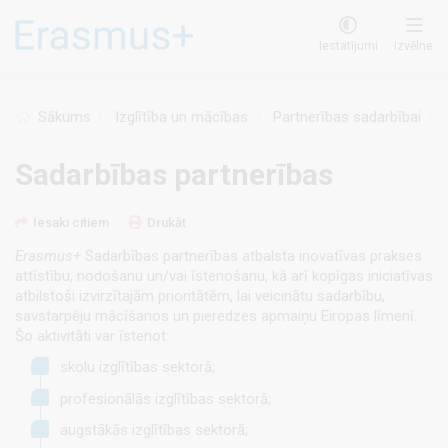
Pārlekt
uz
Iestatījumi
Izvēlne
galveno
saturu
Sākums
Izglītība un mācības
Partnerības sadarbībai
Sadarbības partnerības
Iesaki citiem
Drukāt
Erasmus+
Sadarbības partnerības
atbalsta inovatīvas prakses
attīstību, nodošanu un/vai īstenošanu, kā arī kopīgas iniciatīvas
atbilstoši izvirzītajām prioritātēm, lai veicinātu sadarbību,
savstarpēju mācīšanos un pieredzes apmaiņu Eiropas līmenī.
Šo aktivitāti var īstenot:
skolu izglītības sektorā;
profesionālās izglītības sektorā;
augstākās izglītības sektorā;