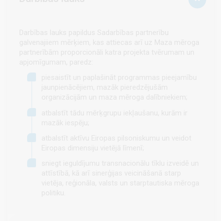
Darbības lauks papildus Sadarbības partnerību
galvenajiiem mērķiem, kas attiecas arī uz Maza mēroga
partnerībām proporcionāli katra projekta tvērumam un
apjomīgumam, paredz:
piesaistīt un paplašināt programmas pieejamību
jaunpienācējiem, mazāk pieredzējušām
organizācijām un maza mēroga dalībniekiem;
atbalstīt tādu mērķgrupu iekļaušanu, kurām ir
mazāk iespēju;
atbalstīt aktīvu Eiropas pilsoniskumu un veidot
Eiropas dimensiju vietējā līmenī;
sniegt ieguldījumu transnacionālu tīklu izveidē un
attīstībā, kā arī sinerģijas veicināšanā starp
vietēja, reģionāla, valsts un starptautiska mēroga
politiku.