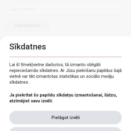
E-
pasts
Sīkdatnes
Lai šī tīmekļvietne darbotos, tā izmanto obligāti
nepieciešamās sīkdatnes. Ar Jūsu piekrišanu papildus šajā
Privātuma politika
vietnē var tikt izmantotas statistikas un sociālo mediju
Piekļūstamība
sīkdatnes.
Viegli lasīt
Ja piekrītat šo papildu sīkdatņu izmantošanai, lūdzu,
Lapas karte
atzīmējiet savu izvēli:
Kontakti
Pielāgot izvēli