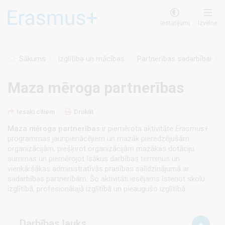
Pārlekt
uz
Iestatījumi
Izvēlne
galveno
saturu
Sākums
Izglītība un mācības
Partnerības sadarbībai
Maza mēroga partnerības
Iesaki citiem
Drukāt
Maza mēroga partnerības
ir piemērota aktivitāte
Erasmus+
programmas jaunpienācējiem un mazāk pieredzējušām
organizācijām, piešķirot organizācijām mazākas dotāciju
summas un piemērojot īsākus darbības termiņus un
vienkāršākas administratīvās prasības salīdzinājumā ar
sadarbības partnerībām. Šo aktivitāti iesējams īstenot skolu
izglītībā, profesionālajā izglītībā un pieaugušo izglītībā.
Darbības lauks