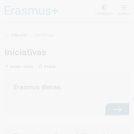
Pārlekt
uz
Iestatījumi
Izvēlne
galveno
saturu
Sākums
Iniciatīvas
Iniciatīvas
Iesaki citiem
Drukāt
Erasmus dienas