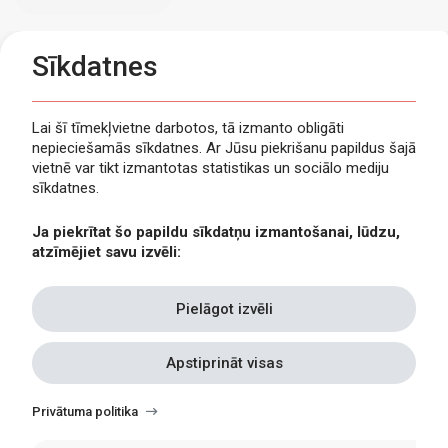
Sīkdatnes
Lai šī tīmekļvietne darbotos, tā izmanto obligāti
nepieciešamās sīkdatnes. Ar Jūsu piekrišanu papildus šajā
Privātuma politika
vietnē var tikt izmantotas statistikas un sociālo mediju
Piekļūstamība
sīkdatnes.
Viegli lasīt
Ja piekrītat šo papildu sīkdatņu izmantošanai, lūdzu,
Lapas karte
atzīmējiet savu izvēli:
Kontakti
Pielāgot izvēli
Apstiprināt visas
Withdraw
consent
Privātuma politika