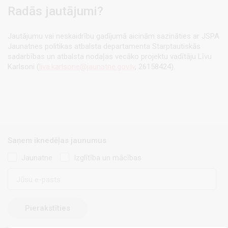
Radās jautājumi?
Jautājumu vai neskaidrību gadījumā aicinām sazināties ar JSPA
Jaunatnes politikas atbalsta departamenta Starptautiskās
sadarbības un atbalsta nodaļas vecāko projektu vadītāju Līvu
Karlsoni (
liva.karlsone@jaunatne.gov.lv
, 26158424).
Saņem iknedēļas jaunumus
Jaunatne
Izglītība un mācības
E-
pasts