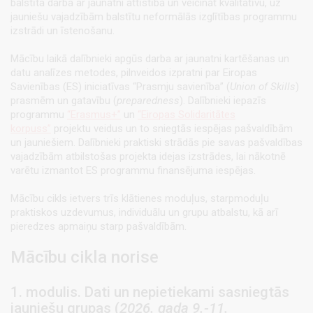
balstīta darba ar jaunatni attīstībā un veicināt kvalitatīvu, uz
jauniešu vajadzībām balstītu neformālās izglītības programmu
izstrādi un īstenošanu.
Mācību laikā dalībnieki apgūs darba ar jaunatni kartēšanas un
datu analīzes metodes, pilnveidos izpratni par Eiropas
Savienības (ES) iniciatīvas “Prasmju savienība” (
Union of Skills
)
prasmēm un gatavību (
preparedness
). Dalībnieki iepazīs
programmu
“Erasmus+”
un
“Eiropas Solidaritātes
korpuss”
projektu veidus un to sniegtās iespējas pašvaldībām
un jauniešiem. Dalībnieki praktiski strādās pie savas pašvaldības
vajadzībām atbilstošas projekta idejas izstrādes, lai nākotnē
varētu izmantot ES programmu finansējuma iespējas.
Mācību cikls ietvers trīs klātienes moduļus, starpmoduļu
praktiskos uzdevumus, individuālu un grupu atbalstu, kā arī
pieredzes apmaiņu starp pašvaldībām.
Mācību cikla norise
1. modulis. Dati un nepietiekami sasniegtās
jauniešu grupas (
2026. gada 9.-11.