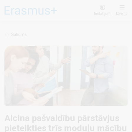
Pārlekt
uz
Iestatījumi
Izvēlne
galveno
saturu
Sākums
Aicina pašvaldību pārstāvjus
pieteikties trīs moduļu mācību