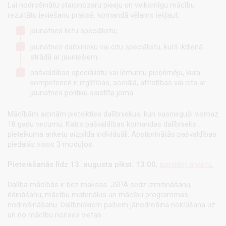
Lai nodrošinātu starpnozaru pieeju un veiksmīgu mācību
rezultātu ieviešanu praksē, komandā vēlams iekļaut:
jaunatnes lietu speciālistu;
jaunatnes darbinieku vai citu speciālistu, kurš ikdienā
strādā ar jauniešiem;
pašvaldības speciālistu vai lēmumu pieņēmēju, kura
kompetencē ir izglītības, sociālā, attīstības vai cita ar
jaunatnes politiku saistīta joma.
Mācībām aicinām pieteikties dalībniekus, kuri sasnieguši vismaz
18 gadu vecumu. Katrs pašvaldības komandas dalībnieks
pieteikuma anketu aizpilda individuāli. Apstiprinātās pašvaldības
piedalās visos 3 moduļos.
Pieteikšanās līdz 13. augusta plkst. 13.00
,
aizpildot anketu
.
Dalība mācībās ir bez maksas. JSPA sedz izmitināšanu,
ēdināšanu, mācību materiālus un mācību programmas
nodrošināšanu. Dalībniekiem pašiem jānodrošina nokļūšana uz
un no mācību norises vietas.