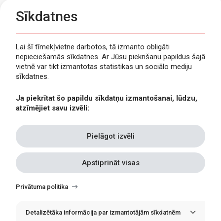
Sīkdatnes
Lai šī tīmekļvietne darbotos, tā izmanto obligāti
nepieciešamās sīkdatnes. Ar Jūsu piekrišanu papildus šajā
Privātuma politika
vietnē var tikt izmantotas statistikas un sociālo mediju
Piekļūstamība
sīkdatnes.
Viegli lasīt
Ja piekrītat šo papildu sīkdatņu izmantošanai, lūdzu,
Lapas karte
atzīmējiet savu izvēli:
Kontakti
Pielāgot izvēli
Apstiprināt visas
Withdraw
consent
Privātuma politika
Detalizētāka informācija par izmantotājām sīkdatnēm