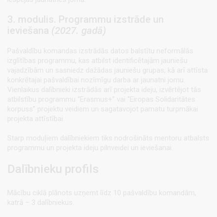
3. modulis. Programmu izstrāde un
ieviešana
(2027. gadā)
Pašvaldību komandas izstrādās datos balstītu neformālās
izglītības programmu, kas atbilst identificētajām jauniešu
vajadzībām un sasniedz dažādas jauniešu grupas, kā arī attīsta
konkrētajai pašvaldībai nozīmīgu darba ar jaunatni jomu.
Vienlaikus dalībnieki izstrādās arī projekta ideju, izvērtējot tās
atbilstību programmu “Erasmus+” vai “Eiropas Solidaritātes
korpuss” projektu veidiem un sagatavojot pamatu turpmākai
projekta attīstībai.
Starp moduļiem dalībniekiem tiks nodrošināts mentoru atbalsts
programmu un projekta ideju pilnveidei un ieviešanai.
Dalībnieku profils
Mācību ciklā plānots uzņemt līdz 10 pašvaldību komandām,
katrā – 3 dalībniekus.