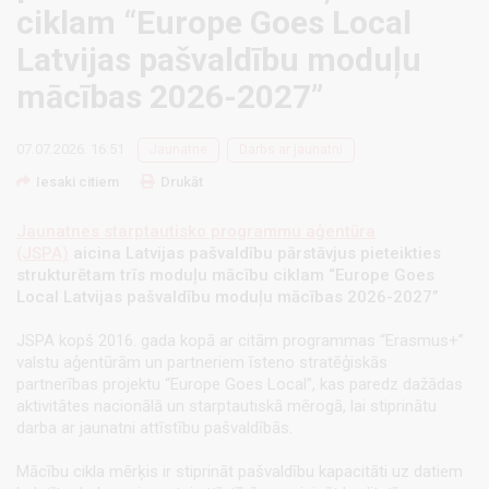
ciklam “Europe Goes Local
Latvijas pašvaldību moduļu
mācības 2026-2027”
07.07.2026. 16:51
Jaunatne
Darbs ar jaunatni
Iesaki citiem
Drukāt
Jaunatnes starptautisko programmu aģentūra
(JSPA)
aicina Latvijas pašvaldību pārstāvjus pieteikties
strukturētam trīs moduļu mācību ciklam “Europe Goes
Local Latvijas pašvaldību moduļu mācības 2026-2027”
JSPA kopš 2016. gada kopā ar citām programmas “Erasmus+”
valstu aģentūrām un partneriem īsteno stratēģiskās
partnerības projektu “Europe Goes Local”, kas paredz dažādas
aktivitātes nacionālā un starptautiskā mērogā, lai stiprinātu
darba ar jaunatni attīstību pašvaldībās.
Mācību cikla mērķis ir stiprināt pašvaldību kapacitāti uz datiem