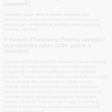
septembris
)
Pašvaldības apgūs darba ar jaunatni kartēšanu, datu
izmantošanas pieejas un metodes nepietiekami sasniegto
jauniešu grupu identificēšanai, analizējot vietējo situāciju un
attīstības vajadzības.
2. modulis. ES iniciatīva “Prasmju savienība”
un programmu saturs
(2026. gada 4.-6.
novembris)
Dalībnieki attīstīs izpratni par ES iniciatīvas “Prasmju savienība”
prasmēm kā pamatu mūsdienīgām neformālās izglītības
programmām, izvērtējot to pielietojumu savā pašvaldībā.
Iniciatīvas “Prasmju savienība” ietvaros arvien lielāka uzmanība
tiek pievērsta ne tikai profesionālo un digitālo prasmju
pilnveidei, bet arī caurviju prasmēm, kas palīdz jauniešiem
veiksmīgi darboties sabiedrībā, kritiski izvērtēt notiekošo un
konstruktīvi risināt mūsdienu izaicinājumus. Moduļa laikā
dalībnieki arī iepazīs “Erasmus+” un “Eiropas Solidaritātes
korpuss” projektu iespējas, projektu veidus un finansējuma
iespējas jaunatnes jomā.