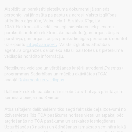
Aizpildīti un parakstīti pieteikuma dokumenti jāiesniedz
personīgi vai jānosūta pa pastu uz adresi: Valsts izglītības
attīstības aģentūra, Vaļņu iela 1, 5. stāvs, Rīga, LV-
1050. Elektroniskā veidā iesniegti pieteikumi tiek pieņemti,
parakstīti ar drošu elektronisko parakstu (gan organizācijas
pārstāvja, gan organizācijas paraksttiesīgās personas), nosūtot
uz e-pastu
info@viaa.gov.lv
. Valsts izglītības attīstības
aģentūra organizēs dalībnieku atlasi, balstoties uz pieteikuma
veidlapās norādīto informāciju.
Pieteikuma veidlapa un vērtēšanas kritēriji atrodami
Erasmus
+
programmas Sadarbības un mācību aktivitātes (TCA)
sadaļā
Dokumenti un veidlapas
.
Dalībnieku skaits pasākumā ir ierobežots. Latvijas pārstāvjiem
seminārā pieejamas 3 vietas.
Atbalstītajiem dalībniekiem tiks segti faktiskie ceļa izdevumi no
dzīvesvietas līdz TCA pasākuma norises vietai un atpakaļ
pēc
atgriešanās no TCA pasākuma un atskaites iesniegšanas
.
Uzturēšanās (3 naktis) un ēdināšanas izmaksas semināra laikā