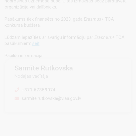
nodrošinās uzņemošā puse. Citas izmaksas sedz pārstāvētā
organizācija vai dalībnieks.
Pasākums tiek finansēts no 2023. gada
Erasmus+
TCA
konkursa budžeta.
Lūdzam iepazīties ar svarīgu informāciju par
Erasmus+
TCA
pasākumiem:
šeit
.
Papildu informācija:
Sarmīte Rutkovska
Nodaļas vadītāja
+371 67359074
sarmite.rutkovska@viaa.gov.lv