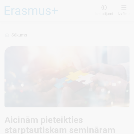
Pārlekt
uz
Iestatījumi
Izvēlne
galveno
saturu
Sākums
Aicinām pieteikties
starptautiskam semināram