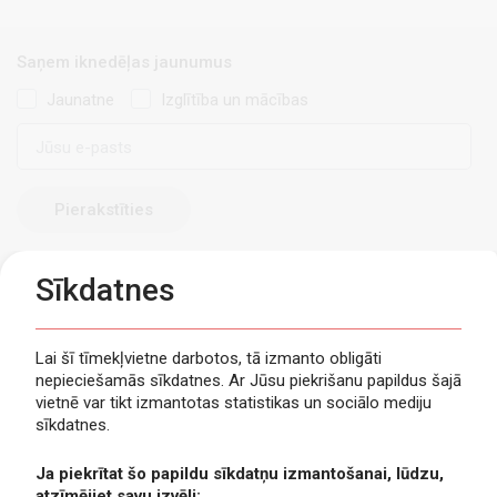
Saņem iknedēļas jaunumus
Jaunatne
Izglītība un mācības
E-
pasts
Sīkdatnes
Lai šī tīmekļvietne darbotos, tā izmanto obligāti
nepieciešamās sīkdatnes. Ar Jūsu piekrišanu papildus šajā
Privātuma politika
vietnē var tikt izmantotas statistikas un sociālo mediju
Piekļūstamība
sīkdatnes.
Viegli lasīt
Ja piekrītat šo papildu sīkdatņu izmantošanai, lūdzu,
Lapas karte
atzīmējiet savu izvēli: