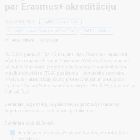
par Erasmus+ akreditāciju
05.04.2023. 13:03
Izglītība un mācības
Sadarbības un mācību aktivitātes TCA
SALTO mācības
Iesaki citiem
Drukāt
No 2023. gada 22. līdz 25. maijam Īrijas
Erasmus
+ nacionālā
aģentūra organizē Eiropas Savienības (ES) izglītības, mācību,
jaunatnes un sporta programmas
Erasmus
+ sadarbības un
mācību aktivitātes (TCA) pasākumu – tematisko semināru
“
Erasmus
+ akreditācija skolu, profesionālajā un pieaugušo
izglītībā” (
Accreditation in Erasmus+ (SE, VET & AE))
, kas notiks
Dublinā, Īrijā.
Seminārs organizēts, lai palīdzētu organizācijām iesniegt
augstas kvalitātes akreditācijas pieteikumus.
Semināra laikā dalībnieki:
Iemācīsies stratēģiskāk plānot
Erasmus
+ mobilitātes
projektus;