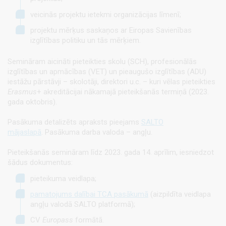
veicinās projektu ietekmi organizācijas līmenī;
projektu mērķus saskaņos ar Eiropas Savienības
izglītības politiku un tās mērķiem.
Semināram aicināti pieteikties skolu (SCH), profesionālās
izglītības un apmācības (VET) un pieaugušo izglītības (ADU)
iestāžu pārstāvji – skolotāji, direktori u.c. – kuri vēlas pieteikties
Erasmus
+ akreditācijai nākamajā pieteikšanās termiņā (2023.
gada oktobris).
Pasākuma detalizēts apraksts pieejams
SALTO
mājaslapā
. Pasākuma darba valoda – angļu.
Pieteikšanās semināram līdz 2023. gada 14. aprīlim, iesniedzot
šādus dokumentus:
pieteikuma veidlapa;
pamatojums dalībai TCA pasākumā
(aizpildīta veidlapa
angļu valodā SALTO platformā);
CV
Europass
formātā.