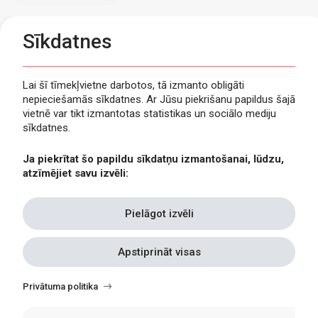
Sīkdatnes
Lai šī tīmekļvietne darbotos, tā izmanto obligāti
nepieciešamās sīkdatnes. Ar Jūsu piekrišanu papildus šajā
Privātuma politika
vietnē var tikt izmantotas statistikas un sociālo mediju
Piekļūstamība
sīkdatnes.
Viegli lasīt
Ja piekrītat šo papildu sīkdatņu izmantošanai, lūdzu,
Lapas karte
atzīmējiet savu izvēli:
Kontakti
Pielāgot izvēli
Apstiprināt visas
Withdraw
consent
Privātuma politika