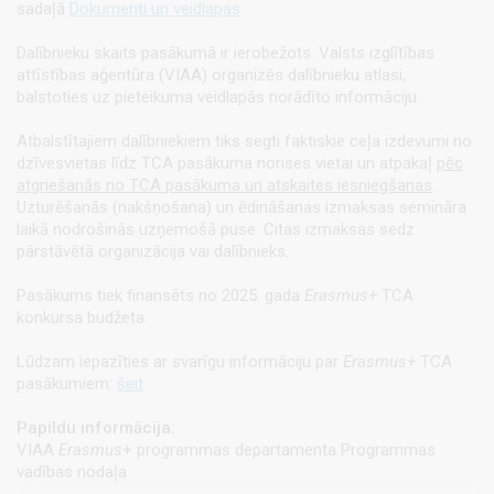
sadaļā
Dokumenti un veidlapas
.
Dalībnieku skaits pasākumā ir ierobežots. Valsts izglītības
attīstības aģentūra (VIAA) organizēs dalībnieku atlasi,
balstoties uz pieteikuma veidlapās norādīto informāciju.
Atbalstītajiem dalībniekiem tiks segti faktiskie ceļa izdevumi no
dzīvesvietas līdz TCA pasākuma norises vietai un atpakaļ
pēc
atgriešanās no TCA pasākuma un atskaites iesniegšanas
.
Uzturēšanās (nakšņošana) un ēdināšanas izmaksas semināra
laikā nodrošinās uzņemošā puse. Citas izmaksas sedz
pārstāvētā organizācija vai dalībnieks.
Pasākums tiek finansēts no 2025. gada
Erasmus+
TCA
konkursa budžeta.
Lūdzam iepazīties ar svarīgu informāciju par
Erasmus+
TCA
pasākumiem:
šeit
.
Papildu informācija:
VIAA
Erasmus
+ programmas departamenta Programmas
vadības nodaļa