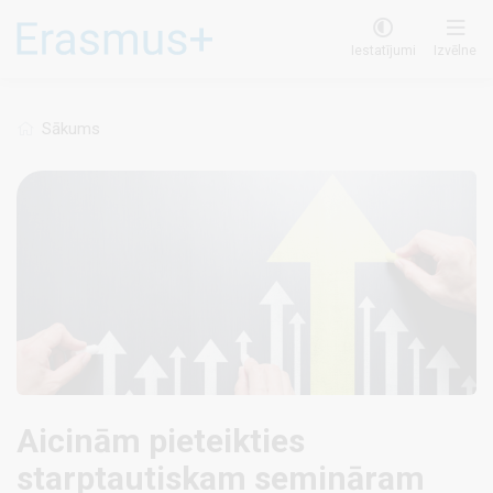
Pārlekt
uz
Iestatījumi
Izvēlne
galveno
saturu
Sākums
Aicinām pieteikties
starptautiskam semināram