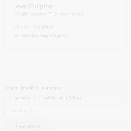
Ieva Stulpiņa
Vecākā eksperte (TCA koordinatore)
+371 67358459
ieva.stulpina@viaa.gov.lv
Saņem iknedēļas jaunumus
Jaunatne
Izglītība un mācības
E-
pasts