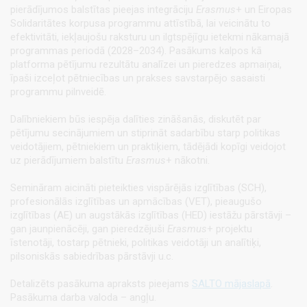
pierādījumos balstītas pieejas integrāciju
Erasmus
+ un Eiropas
Solidaritātes korpusa programmu attīstībā, lai veicinātu to
efektivitāti, iekļaujošu raksturu un ilgtspējīgu ietekmi nākamajā
programmas periodā (2028–2034). Pasākums kalpos kā
platforma pētījumu rezultātu analīzei un pieredzes apmaiņai,
īpaši izceļot pētniecības un prakses savstarpējo sasaisti
programmu pilnveidē.
Dalībniekiem būs iespēja dalīties zināšanās, diskutēt par
pētījumu secinājumiem un stiprināt sadarbību starp politikas
veidotājiem, pētniekiem un praktiķiem, tādējādi kopīgi veidojot
uz pierādījumiem balstītu
Erasmus
+ nākotni.
Semināram aicināti pieteikties vispārējās izglītības (SCH),
profesionālās izglītības un apmācības (VET), pieaugušo
izglītības (AE) un augstākās izglītības (HED) iestāžu pārstāvji –
gan jaunpienācēji, gan pieredzējuši
Erasmus
+ projektu
īstenotāji, tostarp pētnieki, politikas veidotāji un analītiķi,
pilsoniskās sabiedrības pārstāvji u.c.
Detalizēts pasākuma apraksts pieejams
SALTO mājaslapā
.
Pasākuma darba valoda – angļu.