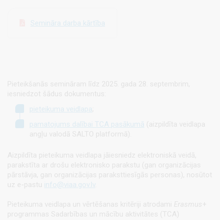
Semināra darba kārtība
Pieteikšanās semināram līdz 2025. gada 28. septembrim,
iesniedzot šādus dokumentus:
pieteikuma veidlapa
;
pamatojums dalībai TCA pasākumā
(aizpildīta veidlapa
angļu valodā SALTO platformā).
Aizpildīta pieteikuma veidlapa jāiesniedz elektroniskā veidā,
parakstīta ar drošu elektronisko parakstu (gan organizācijas
pārstāvja, gan organizācijas paraksttiesīgās personas), nosūtot
uz e-pastu
info@viaa.gov.lv
.
Pieteikuma veidlapa un vērtēšanas kritēriji atrodami
Erasmus
+
programmas
Sadarbības un mācību aktivitātes (TCA)