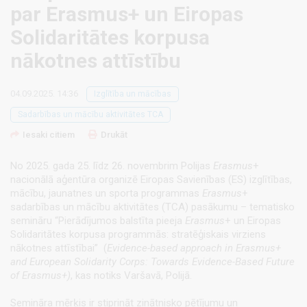
par Erasmus+ un Eiropas
Solidaritātes korpusa
nākotnes attīstību
04.09.2025. 14:36
Izglītība un mācības
Sadarbības un mācību aktivitātes TCA
Iesaki citiem
Drukāt
No 2025. gada 25. līdz 26. novembrim Polijas
Erasmus
+
nacionālā aģentūra organizē Eiropas Savienības (ES) izglītības,
mācību, jaunatnes un sporta programmas
Erasmus
+
sadarbības un mācību aktivitātes (TCA) pasākumu – tematisko
semināru “Pierādījumos balstīta pieeja
Erasmus
+ un Eiropas
Solidaritātes korpusa programmās: stratēģiskais virziens
nākotnes attīstībai” (
Evidence-based approach in Erasmus+
and European Solidarity Corps: Towards Evidence-Based Future
of Erasmus+)
, kas notiks Varšavā, Polijā.
Semināra mērķis ir stiprināt zinātnisko pētījumu un