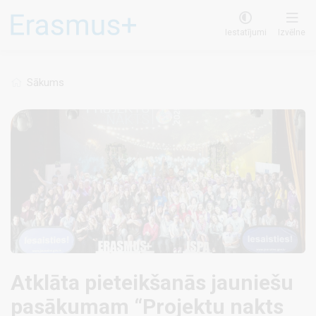
Pārlekt
uz
Iestatījumi
Izvēlne
galveno
saturu
Sākums
Atklāta pieteikšanās jauniešu
pasākumam “Projektu nakts