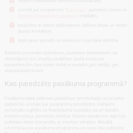
saņemt individuālas mentoru konsultācijas;
uzzināt par programmu
“Erasmus+”
jaunatnes jomas un
“Eiropas Solidaritātes korpuss”
iespējām;
iepazīties ar citiem dalībniekiem, dalīties idejās un veidot
jaunus kontaktus;
iegūt jaunu pieredzi un iedvesmu turpmākai darbībai.
Atbalsta personām (piemēram, jaunatnes darbiniekiem vai
skolotājiem) būs iespēja piedalīties īpašā sesijā par
kompetencēm, kas noder darbā ar jaunatni gan vietējā, gan
starptautiskā līmenī.
Kas paredzēts pasākuma programmā?
Pasākuma laikā dalībnieki piedalīsies tematiskajās un projektu
darbnīcās, uzzinās par programmu prioritātēm, mērķiem,
neformālo izglītību un finansējuma iespējām, kā arī dzirdēs
iedvesmojošus pieredzes stāstus. Būtiska pasākuma daļa būs
praktisks darbs komandās ar mentoru atbalstu. Aktuālā
informācija par pasākuma programmu un norisi tiks publicēta