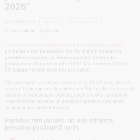
2026”
01.06.2026. 15:00
Jaunatne
Darbs ar jaunatni
Iesaki citiem
Drukāt
Jaunatnes starptautisko programmu aģentūra (JSPA)
aicina jauniešu komandas līdz 28. jūnijam (ieskaitot)
pieteikties radošam un iedvesmojošam 24 stundu
pasākumam “Projektu nakts 2026”, kas notiks no 22. līdz
23. jūlijam Pierīgā (vieta tiks precizēta).
“Projektu nakts” ir vieta, kur soli pa solim attīstīt savu ideju un
pārvērst to pirmajā projekta pieteikumā! Dalībniekiem neformālā
vidē būs iespēja saņemt atbalstu, apgūt projektu rakstīšanai
nepieciešamās iemaņas un praktiski sagatavot savu ieceri
iesniegšanai projektu konkursā!
Papildus tam jaunieši un viņu atbalsta
personas pasākumā varēs: