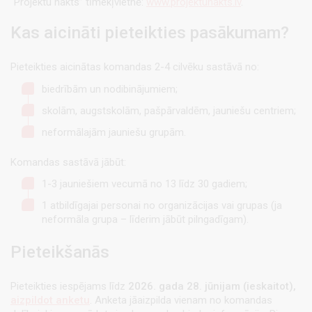
“Projektu nakts” tīmekļvietnē:
www.projektunakts.lv
.
Kas aicināti pieteikties pasākumam?
Pieteikties aicinātas komandas 2-4 cilvēku sastāvā no:
biedrībām un nodibinājumiem;
skolām, augstskolām, pašpārvaldēm, jauniešu centriem;
neformālajām jauniešu grupām.
Komandas sastāvā jābūt:
1-3 jauniešiem vecumā no 13 līdz 30 gadiem;
1 atbildīgajai personai no organizācijas vai grupas (ja
neformāla grupa – līderim jābūt pilngadīgam).
Pieteikšanās
Pieteikties iespējams līdz
2026. gada 28. jūnijam (ieskaitot),
aizpildot anketu
. Anketa jāaizpilda vienam no komandas