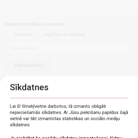
Saņem iknedēļas jaunumus
Jaunatne
Izglītība un mācības
E-
pasts
Sīkdatnes
Lai šī tīmekļvietne darbotos, tā izmanto obligāti
nepieciešamās sīkdatnes. Ar Jūsu piekrišanu papildus šajā
Privātuma politika
vietnē var tikt izmantotas statistikas un sociālo mediju
Piekļūstamība
sīkdatnes.
Viegli lasīt