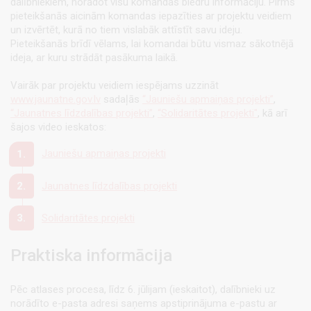
dalībniekiem, norādot visu komandas biedru informāciju. Pirms
pieteikšanās aicinām komandas iepazīties ar projektu veidiem
un izvērtēt, kurā no tiem vislabāk attīstīt savu ideju.
Pieteikšanās brīdī vēlams, lai komandai būtu vismaz sākotnējā
ideja, ar kuru strādāt pasākuma laikā.
Vairāk par projektu veidiem iespējams uzzināt
www.jaunatne.gov.lv
sadaļās
“Jauniešu apmaiņas projekti”
,
“Jaunatnes līdzdalības projekti”
,
“Solidaritātes projekti"
, kā arī
šajos video ieskatos:
Jauniešu apmaiņas projekti
Jaunatnes līdzdalības projekti
Solidaritātes projekti
Praktiska informācija
Pēc atlases procesa, līdz 6. jūlijam (ieskaitot), dalībnieki uz
norādīto e-pasta adresi saņems apstiprinājuma e-pastu ar