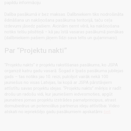
papildu informāciju.
Dalība pasākumā ir bez maksas. Dalībniekiem tiks nodrošināta
ēdināšana un nakšņošana pasākuma teritorijā, taču ceļa
izdevumi jāsedz pašiem. Aicinām ņemt vērā, ka nakšņošana
notiks telšu pilsētiņā – kā jau īstā vasaras pasākumā pienākas
(dalībniekiem pašiem jāņem līdzi sava telts un guļammaisi).
Par “Projektu nakti”
“Projektu nakts” ir projektu rakstīšanas pasākums, ko JSPA
organizē katru gadu vasarā. Šogad ir īpašs pasākuma jubilejas
gads – tas notiks jau 10. reizi, pulcējot vairāk nekā 100
jauniešus no visas Latvijas, lai kopā ar JSPA pārstāvjiem
attīstītu savas projektu idejas. “Projektu nakts” mērķis ir radīt
drošu un radošu vidi, kur jauniešiem iedvesmoties, apgūt
jaunatnes jomas projektu izstrādes pamatprincipus, atrast
domubiedrus un potenciālus partnerus ideju attīstībai. Video
atskati no iepriekšējo gadu pasākumiem apskatāmi
šeit
.