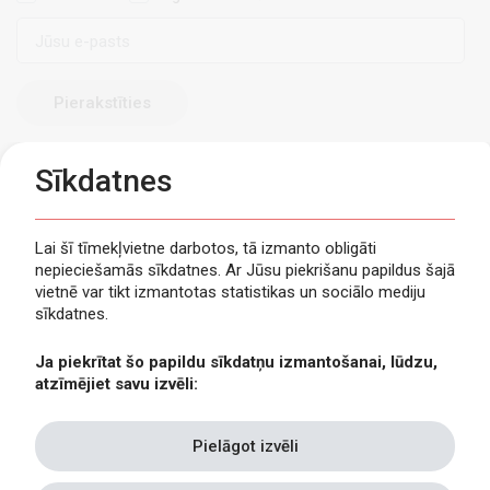
E-
pasts
Sīkdatnes
Lai šī tīmekļvietne darbotos, tā izmanto obligāti
nepieciešamās sīkdatnes. Ar Jūsu piekrišanu papildus šajā
Privātuma politika
vietnē var tikt izmantotas statistikas un sociālo mediju
Piekļūstamība
sīkdatnes.
Viegli lasīt
Ja piekrītat šo papildu sīkdatņu izmantošanai, lūdzu,
Lapas karte
atzīmējiet savu izvēli:
Kontakti
Pielāgot izvēli