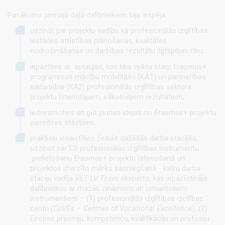
Pasākuma pirmajā daļā dalībniekiem bija iespēja:
uzzināt par projektu vadību kā profesionālās izglītības
iestādes attīstības plānošanas, kvalitātes
nodrošināšanas un darbības rezultātu ilgtspējas rīku;
iepazīties ar aptaujas, kas tika veikta starp
Erasmus
+
programmas mācību mobilitāšu (KA1) un partnerības
sadarbībai (KA2) profesionālās izglītības sektora
projektu īstenotājiem, sākotnējiem rezultātiem;
iedvesmoties un gūt jaunas idejas no
Erasmus
+ projektu
pieredzes stāstiem;
praktiski iesaistīties četrās dažādās darba stacijās,
uzzinot par ES profesionālās izglītības instrumentu
pielietošanu
Erasmus+
projektu īstenošanā un
projektos izvirzīto mērķu sasniegšanā - katru darba
staciju vadīja
VET LV Team
eksperts, kas iepazīstināja
dalībniekus ar mazāk zināmiem un izmantotiem
instrumentiem – (1) profesionālās izglītības izcilības
centri (
CoVEs – Centres of Vocational Excellence
), (2)
Eiropas prasmju, kompetenču, kvalifikāciju un profesiju