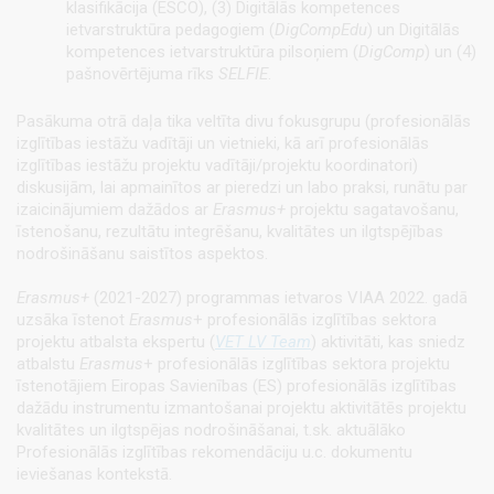
klasifikācija (ESCO), (3) Digitālās kompetences
ietvarstruktūra pedagogiem (
DigCompEdu
) un Digitālās
kompetences ietvarstruktūra pilsoņiem (
DigComp
) un (4)
pašnovērtējuma rīks
SELFIE
.
Pasākuma otrā daļa tika veltīta divu fokusgrupu (profesionālās
izglītības iestāžu vadītāji un vietnieki, kā arī profesionālās
izglītības iestāžu projektu vadītāji/projektu koordinatori)
diskusijām, lai apmainītos ar pieredzi un labo praksi, runātu par
izaicinājumiem dažādos ar
Erasmus+
projektu sagatavošanu,
īstenošanu, rezultātu integrēšanu, kvalitātes un ilgtspējības
nodrošināšanu saistītos aspektos.
Erasmus+
(2021-2027) programmas ietvaros VIAA 2022. gadā
uzsāka īstenot
Erasmus
+ profesionālās izglītības sektora
projektu atbalsta ekspertu (
VET LV Team
) aktivitāti, kas sniedz
atbalstu
Erasmus
+ profesionālās izglītības sektora projektu
īstenotājiem Eiropas Savienības (ES) profesionālās izglītības
dažādu instrumentu izmantošanai projektu aktivitātēs projektu
kvalitātes un ilgtspējas nodrošināšanai, t.sk. aktuālāko
Profesionālās izglītības rekomendāciju u.c. dokumentu
ieviešanas kontekstā.