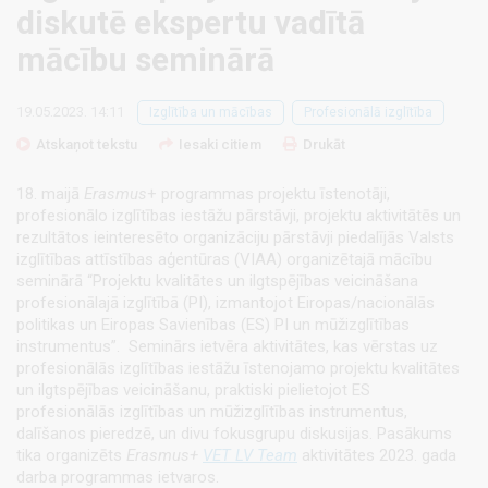
diskutē ekspertu vadītā
mācību seminārā
19.05.2023. 14:11
Izglītība un mācības
Profesionālā izglītība
Atskaņot tekstu
Iesaki citiem
Drukāt
18. maijā
Erasmus
+ programmas projektu īstenotāji,
profesionālo izglītības iestāžu pārstāvji, projektu aktivitātēs un
rezultātos ieinteresēto organizāciju pārstāvji piedalījās Valsts
izglītības attīstības aģentūras (VIAA) organizētajā mācību
seminārā “Projektu kvalitātes un ilgtspējības veicināšana
profesionālajā izglītībā (PI), izmantojot Eiropas/nacionālās
politikas un Eiropas Savienības (ES) PI un mūžizglītības
instrumentus”. Seminārs ietvēra aktivitātes, kas vērstas uz
profesionālās izglītības iestāžu īstenojamo projektu kvalitātes
un ilgtspējības veicināšanu, praktiski pielietojot ES
profesionālās izglītības un mūžizglītības instrumentus,
dalīšanos pieredzē, un divu fokusgrupu diskusijas. Pasākums
tika organizēts
Erasmus+
VET LV Team
aktivitātes 2023. gada
darba programmas ietvaros.