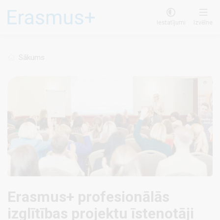
Pārlekt
uz
Iestatījumi
Izvēlne
galveno
saturu
Sākums
Erasmus+ profesionālās
izglītības projektu īstenotāji