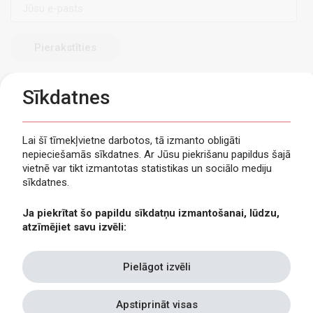
pasts
Sīkdatnes
Lai šī tīmekļvietne darbotos, tā izmanto obligāti
nepieciešamās sīkdatnes. Ar Jūsu piekrišanu papildus šajā
Privātuma politika
vietnē var tikt izmantotas statistikas un sociālo mediju
Piekļūstamība
sīkdatnes.
Viegli lasīt
Ja piekrītat šo papildu sīkdatņu izmantošanai, lūdzu,
Lapas karte
atzīmējiet savu izvēli:
Kontakti
Pielāgot izvēli
Apstiprināt visas