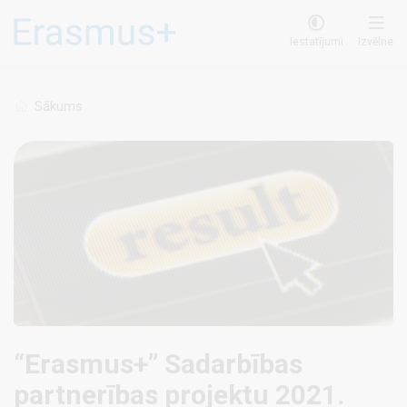
Pārlekt
uz
Iestatījumi
Izvēlne
galveno
saturu
Sākums
“Erasmus+” Sadarbības
partnerības projektu 2021.