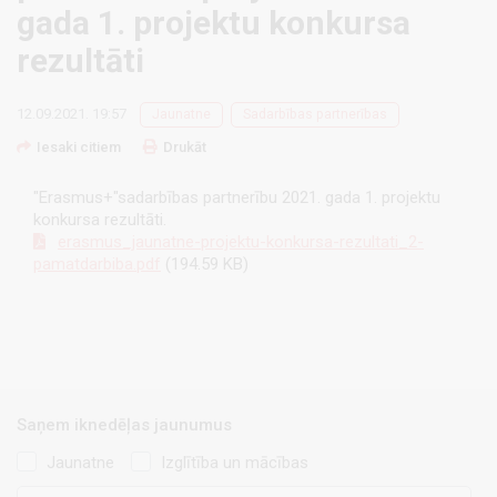
gada 1. projektu konkursa
rezultāti
12.09.2021. 19:57
Jaunatne
Sadarbības partnerības
Iesaki citiem
Drukāt
"Erasmus+"sadarbības partnerību 2021. gada 1. projektu
konkursa rezultāti.
erasmus_jaunatne-projektu-konkursa-rezultati_2-
pamatdarbiba.pdf
(194.59 KB)
Saņem iknedēļas jaunumus
Jaunatne
Izglītība un mācības
E-