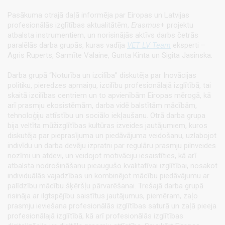
Pasākuma otrajā daļā informēja par Eiropas un Latvijas
profesionālās izglītības aktualitātēm,
Erasmus
+ projektu
atbalsta instrumentiem, un norisinājās aktīvs darbs četrās
paralēlās darba grupās, kuras vadīja
VET LV Team
eksperti –
Agris Ruperts, Sarmīte Valaine, Gunta Kinta un Sigita Jasinska.
Darba grupā “Noturība un izcilība” diskutēja par Inovācijas
politiku, pieredzes apmaiņu, izcilību profesionālajā izglītībā, tai
skaitā izcilības centriem un to apvienībām Eiropas mērogā, kā
arī prasmju ekosistēmām, darba vidē balstītām mācībām,
tehnoloģiju attīstību un sociālo iekļaušanu. Otrā darba grupa
bija veltīta mūžizglītības kultūras izveides jautājumiem, kuros
diskutēja par pieprasījuma un piedāvājuma veidošanu, uzlabojot
indivīdu un darba devēju izpratni par regulāru prasmju pilnveides
nozīmi un atdevi, un veidojot motivāciju iesaistīties, kā arī
atbalsta nodrošināšanu pieaugušo kvalitatīvai izglītībai, nosakot
individuālās vajadzības un kombinējot mācību piedāvājumu ar
palīdzību mācību šķēršļu pārvarēšanai. Trešajā darba grupā
risināja ar ilgtspējību saistītus jautājumus, piemēram, zaļo
prasmju ieviešana profesionālās izglītības saturā un zaļā pieeja
profesionālajā izglītībā, kā arī profesionālās izglītības