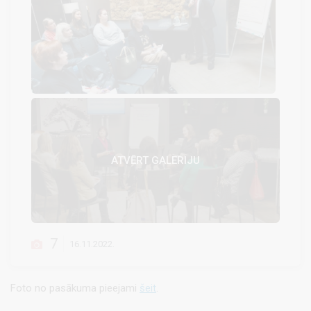
ATVĒRT GALERIJU
7
16.11.2022.
Foto no pasākuma pieejami
šeit
.