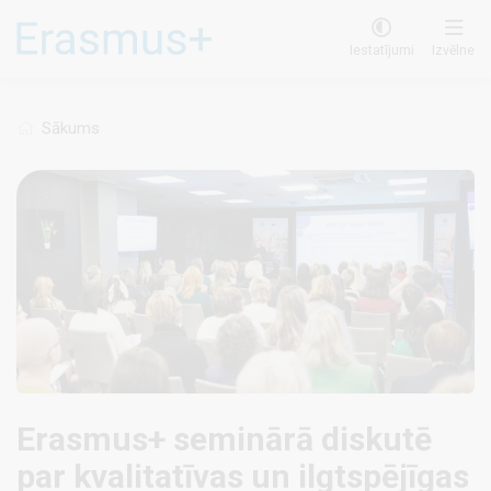
Pārlekt
uz
Iestatījumi
Izvēlne
galveno
saturu
Sākums
Erasmus+ seminārā diskutē
par kvalitatīvas un ilgtspējīgas