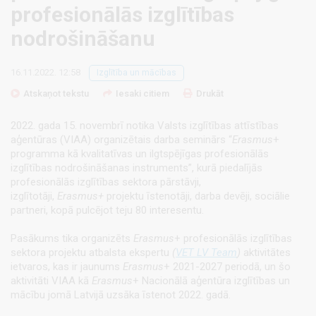
profesionālās izglītības
nodrošināšanu
16.11.2022. 12:58
Izglītība un mācības
Atskaņot tekstu
Iesaki citiem
Drukāt
2022. gada 15. novembrī notika Valsts izglītības attīstības
aģentūras (VIAA) organizētais darba seminārs “
Erasmus
+
programma kā kvalitatīvas un ilgtspējīgas profesionālās
izglītības nodrošināšanas instruments”, kurā piedalījās
profesionālās izglītības sektora pārstāvji,
izglītotāji,
Erasmus+
projektu īstenotāji, darba devēji, sociālie
partneri, kopā pulcējot teju 80 interesentu.
Pasākums tika organizēts
Erasmus
+ profesionālās izglītības
sektora projektu atbalsta ekspertu
(
VET LV Team
)
aktivitātes
ietvaros, kas ir jaunums
Erasmus
+ 2021-2027 periodā, un šo
aktivitāti VIAA kā
Erasmus
+ Nacionālā aģentūra izglītības un
mācību jomā Latvijā uzsāka īstenot 2022. gadā.