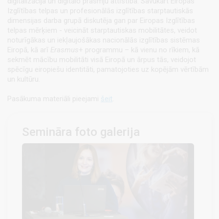
digitalizācija un digitālo prasmju attīstība. Savukārt Eiropas
Izglītības telpas un profesionālās izglītības starptautiskās
dimensijas darba grupā diskutēja gan par Eiropas Izglītības
telpas mērķiem - veicināt starptautiskas mobilitātes, veidot
noturīgākas un iekļaujošākas nacionālās izglītības sistēmas
Eiropā, kā arī
Erasmus
+ programmu – kā vienu no rīkiem, kā
sekmēt mācību mobilitāti visā Eiropā un ārpus tās, veidojot
spēcīgu eiropiešu identitāti, pamatojoties uz kopējām vērtībām
un kultūru.
Pasākuma materiāli pieejami
šeit
.
Semināra foto galerija