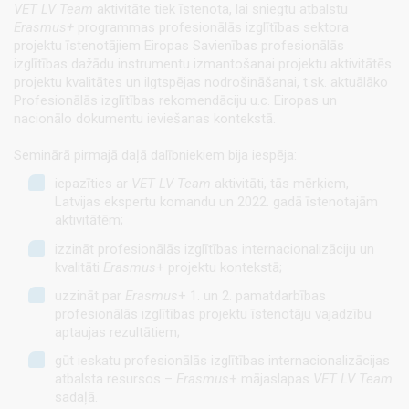
VET LV Team
aktivitāte tiek īstenota, lai sniegtu atbalstu
Erasmus+
programmas profesionālās izglītības sektora
projektu īstenotājiem Eiropas Savienības profesionālās
izglītības dažādu instrumentu izmantošanai projektu aktivitātēs
projektu kvalitātes un ilgtspējas nodrošināšanai, t.sk. aktuālāko
Profesionālās izglītības rekomendāciju u.c. Eiropas un
nacionālo dokumentu ieviešanas kontekstā.
Seminārā pirmajā daļā dalībniekiem bija iespēja:
iepazīties ar
VET LV Team
aktivitāti, tās mērķiem,
Latvijas ekspertu komandu un 2022. gadā īstenotajām
aktivitātēm;
izzināt profesionālās izglītības internacionalizāciju un
kvalitāti
Erasmus
+ projektu kontekstā;
uzzināt par
Erasmus
+ 1. un 2. pamatdarbības
profesionālās izglītības projektu īstenotāju vajadzību
aptaujas rezultātiem;
gūt ieskatu profesionālās izglītības internacionalizācijas
atbalsta resursos –
Erasmus
+ mājaslapas
VET LV Team
sadaļā.