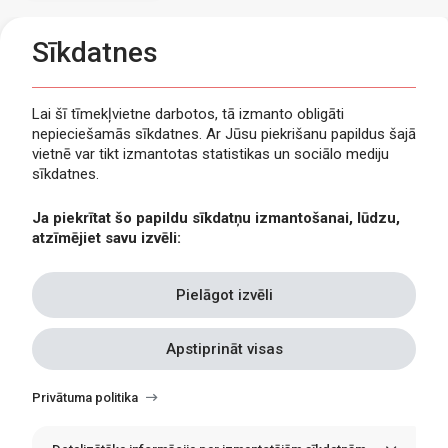
Sīkdatnes
Lai šī tīmekļvietne darbotos, tā izmanto obligāti
nepieciešamās sīkdatnes. Ar Jūsu piekrišanu papildus šajā
Privātuma politika
vietnē var tikt izmantotas statistikas un sociālo mediju
Piekļūstamība
sīkdatnes.
Viegli lasīt
Ja piekrītat šo papildu sīkdatņu izmantošanai, lūdzu,
Lapas karte
atzīmējiet savu izvēli:
Kontakti
Pielāgot izvēli
Apstiprināt visas
Withdraw
consent
Privātuma politika