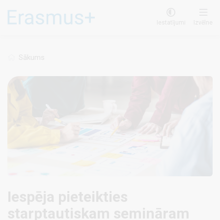
Pārlekt
uz
Iestatījumi
Izvēlne
galveno
saturu
Sākums
Iespēja pieteikties
starptautiskam semināram