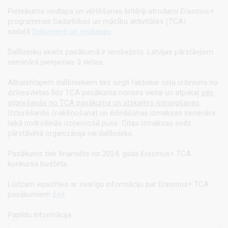
Pieteikuma veidlapa un vērtēšanas kritēriji atrodami
Erasmus
+
programmas Sadarbības un mācību aktivitātes (TCA)
sadaļā
Dokumenti un veidlapas
.
Dalībnieku skaits pasākumā ir ierobežots. Latvijas pārstāvjiem
seminārā pieejamas 3 vietas.
Atbalstītajiem dalībniekiem tiks segti faktiskie ceļa izdevumi no
dzīvesvietas līdz TCA pasākuma norises vietai un atpakaļ
pēc
atgriešanās no TCA pasākuma un atskaites iesniegšanas
.
Uzturēšanās (nakšņošana) un ēdināšanas izmaksas semināra
laikā nodrošinās uzņemošā puse. Citas izmaksas sedz
pārstāvētā organizācija vai dalībnieks.
Pasākums tiek finansēts no 2024. gada
Erasmus+
TCA
konkursa budžeta.
Lūdzam iepazīties ar svarīgu informāciju par
Erasmus+
TCA
pasākumiem
šeit
.
Papildu informācija: