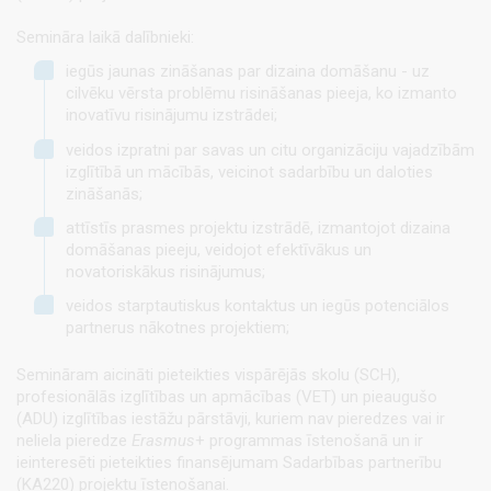
Semināra laikā dalībnieki:
iegūs jaunas zināšanas par dizaina domāšanu - uz
cilvēku vērsta problēmu risināšanas pieeja, ko izmanto
inovatīvu risinājumu izstrādei;
veidos izpratni par savas un citu organizāciju vajadzībām
izglītībā un mācībās, veicinot sadarbību un daloties
zināšanās;
attīstīs prasmes projektu izstrādē, izmantojot dizaina
domāšanas pieeju, veidojot efektīvākus un
novatoriskākus risinājumus;
veidos starptautiskus kontaktus un iegūs potenciālos
partnerus nākotnes projektiem;
Semināram aicināti pieteikties vispārējās skolu (SCH),
profesionālās izglītības un apmācības (VET) un pieaugušo
(ADU) izglītības iestāžu pārstāvji, kuriem nav pieredzes vai ir
neliela pieredze
Erasmus
+ programmas īstenošanā un ir
ieinteresēti pieteikties finansējumam Sadarbības partnerību
(KA220) projektu īstenošanai.