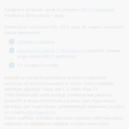
Pasākuma detalizēts apraksts pieejams
SALTO mājaslapā
.
Pasākuma darba valoda – angļu.
Pieteikšanās semināram līdz 2024. gada 24. maijam, iesniedzot
šādus dokumentus:
pieteikuma veidlapa
;
pamatojums dalībai TCA pasākumā
(aizpildīta veidlapa
angļu valodā SALTO platformā);
CV
Europass
formātā.
Aizpildīti un parakstīti pieteikuma dokumenti jāiesniedz
personīgi vai jānosūta pa pastu uz adresi: Valsts izglītības
attīstības aģentūra, Vaļņu iela 1, 5. stāvs, Rīga, LV-
1050. Elektroniskā veidā iesniegti pieteikumi tiek pieņemti,
parakstīti ar drošu elektronisko parakstu (gan organizācijas
pārstāvja, gan organizācijas paraksttiesīgās personas), nosūtot
uz e-pastu
info@viaa.gov.lv
.
Valsts izglītības attīstības aģentūra organizēs dalībnieku atlasi,
balstoties uz pieteikuma veidlapās norādīto informāciju.