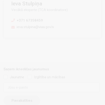
Ieva Stulpiņa
Vecākā eksperte (TCA koordinatore)
+371 67358459
ieva.stulpina@viaa.gov.lv
Saņem iknedēļas jaunumus
Jaunatne
Izglītība un mācības
E-
pasts