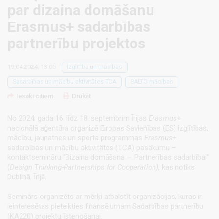
par dizaina domāšanu
Erasmus+ sadarbības
partnerību projektos
19.04.2024. 13:05
Izglītība un mācības
Sadarbības un mācību aktivitātes TCA
SALTO mācības
Iesaki citiem
Drukāt
No 2024. gada 16. līdz 18. septembrim Īrijas
Erasmus
+
nacionālā aģentūra organizē Eiropas Savienības (ES) izglītības,
mācību, jaunatnes un sporta programmas
Erasmus
+
sadarbības un mācību aktivitātes (TCA) pasākumu –
kontaktsemināru “Dizaina domāšana — Partnerības sadarbībai”
(
Design Thinking-Partnerships for Cooperation
)
, kas notiks
Dublinā, Īrijā.
Seminārs organizēts ar mērķi atbalstīt organizācijas, kuras ir
ieinteresētas pieteikties finansējumam Sadarbības partnerību
(KA220) projektu īstenošanai.