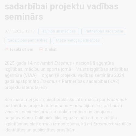
sadarbībai projektu vadības
seminārs
07.11.2025. 12:13
Izglītība un mācības
Partnerības sadarbībai
Sadarbības partnerības
Maza mēroga partnerības
Iesaki citiem
Drukāt
2025. gada 14. novembrī
Erasmus
+ nacionālā aģentūra
izglītības, mācību un sporta jomā – Valsts izglītības attīstības
aģentūra (VIAA) – organizē projektu vadības semināru 2024.
gadā apstiprināto
Erasmus
+ Partnerības sadarbībai (KA2)
projektu īstenotājiem.
Semināra mērķis ir sniegt praktisku informāciju par
Erasmus
+
partnerības projektu īstenošanu – nosacījumiem, pārbaužu
veidiem, nepieciešamajiem dokumentiem un ziņojumu
sagatavošanu. Dalībnieki tiks iepazīstināti arī ar rezultātu
izplatīšanas platformas izmantošanu, kā arī
Erasmus
+ vizuālās
identitātes un publicitātes prasībām.