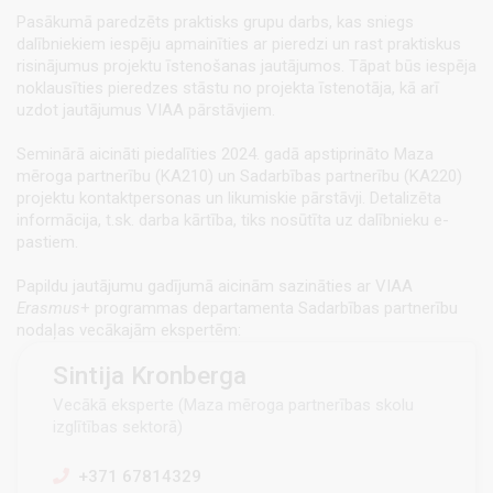
Pasākumā paredzēts praktisks grupu darbs, kas sniegs
dalībniekiem iespēju apmainīties ar pieredzi un rast praktiskus
risinājumus projektu īstenošanas jautājumos. Tāpat būs iespēja
noklausīties pieredzes stāstu no projekta īstenotāja, kā arī
uzdot jautājumus VIAA pārstāvjiem.
Seminārā aicināti piedalīties 2024. gadā apstiprināto Maza
mēroga partnerību (KA210) un Sadarbības partnerību (KA220)
projektu kontaktpersonas un likumiskie pārstāvji. Detalizēta
informācija, t.sk. darba kārtība, tiks nosūtīta uz dalībnieku e-
pastiem.
Papildu jautājumu gadījumā aicinām sazināties ar VIAA
Erasmus
+ programmas departamenta Sadarbības partnerību
nodaļas vecākajām ekspertēm:
Sintija Kronberga
Vecākā eksperte (Maza mēroga partnerības skolu
izglītības sektorā)
+371 67814329