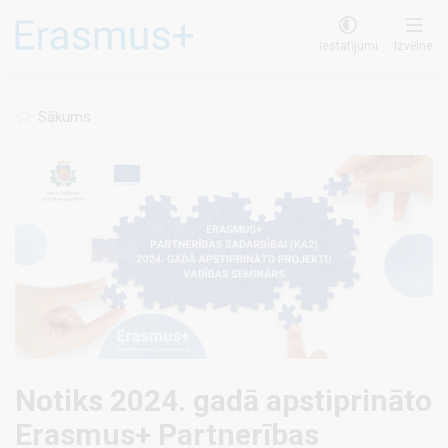
Pārlekt
uz
Iestatījumi
Izvēlne
galveno
saturu
Sākums
Notiks 2024. gadā apstiprināto
Erasmus+ Partnerības