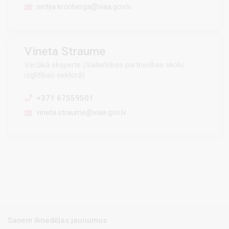
sintija.kronberga@viaa.gov.lv
Vineta Straume
Vecākā eksperte (Sadarbības partnerības skolu
izglītības sektorā)
+371 67559501
vineta.straume@viaa.gov.lv
Saņem iknedēļas jaunumus