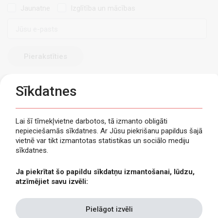
Jaunatne
Izglītība un mācības
E-
pasts
Sīkdatnes
Lai šī tīmekļvietne darbotos, tā izmanto obligāti
nepieciešamās sīkdatnes. Ar Jūsu piekrišanu papildus šajā
Privātuma politika
vietnē var tikt izmantotas statistikas un sociālo mediju
Piekļūstamība
sīkdatnes.
Viegli lasīt
Ja piekrītat šo papildu sīkdatņu izmantošanai, lūdzu,
Lapas karte
atzīmējiet savu izvēli:
Kontakti
Pielāgot izvēli