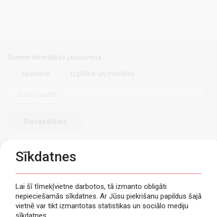
Saņem iknedēļas jaunumus
Jaunatne
Izglītība un mācības
E-
pasts
Sīkdatnes
Lai šī tīmekļvietne darbotos, tā izmanto obligāti
nepieciešamās sīkdatnes. Ar Jūsu piekrišanu papildus šajā
Privātuma politika
vietnē var tikt izmantotas statistikas un sociālo mediju
Piekļūstamība
sīkdatnes.