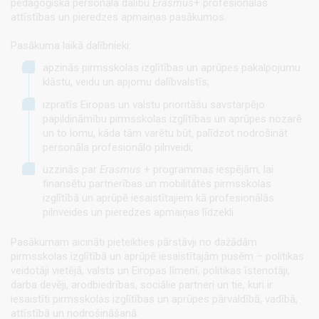
pedagoģiskā personāla dalību
Erasmus
+ profesionālās
attīstības un pieredzes apmaiņas pasākumos.
Pasākuma laikā dalībnieki:
apzinās pirmsskolas izglītības un aprūpes pakalpojumu
klāstu, veidu un apjomu dalībvalstīs;
izpratīs Eiropas un valstu prioritāšu savstarpējo
papildināmību pirmsskolas izglītības un aprūpes nozarē
un to lomu, kāda tām varētu būt, palīdzot nodrošināt
personāla profesionālo pilnveidi;
uzzinās par
Erasmus
+ programmas iespējām, lai
finansētu partnerības un mobilitātes pirmsskolas
izglītībā un aprūpē iesaistītajiem kā profesionālās
pilnveides un pieredzes apmaiņas līdzekli.
Pasākumam aicināti pieteikties pārstāvji no dažādām
pirmsskolas izglītībā un aprūpē iesaistītajām pusēm – politikas
veidotāji vietējā, valsts un Eiropas līmenī, politikas īstenotāji,
darba devēji, arodbiedrības, sociālie partneri un tie, kuri ir
iesaistīti pirmsskolas izglītības un aprūpes pārvaldībā, vadībā,
attīstībā un nodrošināšanā.