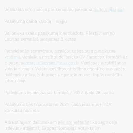
Detalizēta informācija par semināru pieejama
Salto
mājaslapā
.
Pasākuma darba valoda – angļu.
Dalībnieku skaits pasākumā ir ierobežots. Pārstāvjiem no
Latvijas seminārā pieejamas 2 vietas.
Pietiekšanās semināram, aizpildot tiešsaistes pieteikuma
veidlapu
, vienlaikus nosūtot dalībnieka CV
Europass
formātā uz
e-pastu
sarmite.rutkovska@viaa.gov.lv
. Veidlapas aizpildīšanas
valoda – angļu. Valsts izglītības attīstības aģentūra organizēs
dalībnieku atlasi, balstoties uz pieteikuma veidlapās norādīto
informāciju.
Pieteikuma iesniegšanas termiņš ir 2022. gada 28. aprīlis.
Pasākums tiek finansēts no 2021. gada
Erasmus+
TCA
konkursa budžeta.
Atbalstītajiem dalībniekiem
pēc atgriešanās
tiks segti ceļa
izdevumi atbilstoši Eiropas Komisijas noteiktajām