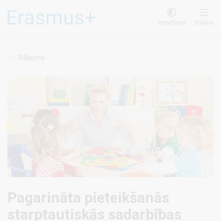
Pārlekt
uz
Iestatījumi
Izvēlne
galveno
saturu
Sākums
Pagarināta pieteikšanās
starptautiskās sadarbības