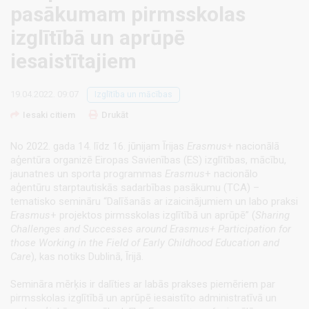
pasākumam pirmsskolas
izglītībā un aprūpē
iesaistītajiem
19.04.2022. 09:07
Izglītība un mācības
Iesaki citiem
Drukāt
No 2022. gada 14. līdz 16. jūnijam Īrijas
Erasmus
+ nacionālā
aģentūra organizē Eiropas Savienības (ES) izglītības, mācību,
jaunatnes un sporta programmas
Erasmus
+ nacionālo
aģentūru starptautiskās sadarbības pasākumu (TCA) –
tematisko semināru “Dalīšanās ar izaicinājumiem un labo praksi
Erasmus
+ projektos pirmsskolas izglītībā un aprūpē” (
Sharing
Challenges and Successes around Erasmus+ Participation for
those Working in the Field of Early Childhood Education and
Care
),
kas notiks
Dublinā, Īrijā.
Semināra mērķis ir dalīties ar labās prakses piemēriem par
pirmsskolas izglītībā un aprūpē iesaistīto administratīvā un