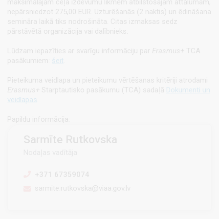
maksimālajām ceļa izdevumu likmēm atbilstošajam attālumam,
nepārsniedzot 275,00 EUR. Uzturēšanās (2 naktis) un ēdināšana
semināra laikā tiks nodrošināta. Citas izmaksas sedz
pārstāvētā organizācija vai dalībnieks.
Lūdzam iepazīties ar svarīgu informāciju par
Erasmus+
TCA
pasākumiem:
šeit
.
Pieteikuma veidlapa un pieteikumu vērtēšanas kritēriji
atrodami
Erasmus+
Starptautisko pasākumu (TCA) sadaļā
Dokumenti un
veidlapas
.
Papildu informācija:
Sarmīte Rutkovska
Nodaļas vadītāja
+371 67359074
sarmite.rutkovska@viaa.gov.lv