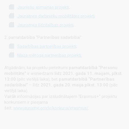
Jauniešu apmaiņas projekti;
Jaunatnes darbinieku mobilitātes projekti;
Jaunatnes līdzdalības projekti;
2. pamatdarbība “Partnerības sadarbībai”:
Sadarbības partnerības projekti;
Maza mēroga partnerības projekti.
Atgādinām, ka projektu pieteikumi
pamatdarbībā “Personu
mobilitāte”
ir iesniedzami
līdz 2021. gada 11. maijam,
plkst.
13:00
(pēc vietējā laika), bet
pamatdarbībā “Partnerības
sadarbībai”
– līdz
2021. gada 20. maija
plkst. 13:00
(pēc
vietējā laika).
Vairāk informācijas par izsludinātajiem “Erasmus+” projektu
konkursiem ir pieejama
šeit:
www.jaunatne.gov.lv/konkursi/erasmus/
.