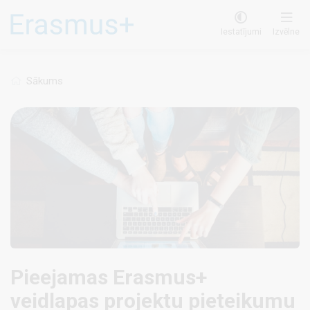
Pārlekt
uz
Iestatījumi
Izvēlne
galveno
saturu
Sākums
Pieejamas Erasmus+
veidlapas projektu pieteikumu