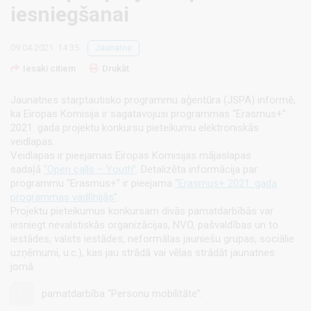
iesniegšanai
09.04.2021. 14:35
Jaunatne
Iesaki citiem
Drukāt
Jaunatnes starptautisko programmu aģentūra (JSPA) informē,
ka Eiropas Komisija ir sagatavojusi programmas “Erasmus+”
2021. gada projektu konkursu pieteikumu elektroniskās
veidlapas.
Veidlapas ir pieejamas Eiropas Komisijas mājaslapas
sadaļā
“Open calls – Youth”
. Detalizēta informācija par
programmu “Erasmus+” ir pieejama
“Erasmus+ 2021. gada
programmas vadlīnijās”
.
Projektu pieteikumus konkursam divās pamatdarbībās var
iesniegt nevalstiskās organizācijas, NVO, pašvaldības un to
iestādes, valsts iestādes, neformālas jauniešu grupas, sociālie
uzņēmumi, u.c.), kas jau strādā vai vēlas strādāt jaunatnes
jomā.
pamatdarbība “Personu mobilitāte”: