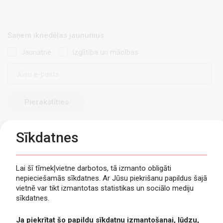
Saņem iknedēļas jaunumus
Jaunatne
Izglītība un mācības
E-
pasts
Sīkdatnes
Lai šī tīmekļvietne darbotos, tā izmanto obligāti
nepieciešamās sīkdatnes. Ar Jūsu piekrišanu papildus šajā
Privātuma politika
vietnē var tikt izmantotas statistikas un sociālo mediju
Piekļūstamība
sīkdatnes.
Viegli lasīt
Ja piekrītat šo papildu sīkdatņu izmantošanai, lūdzu,
Lapas karte