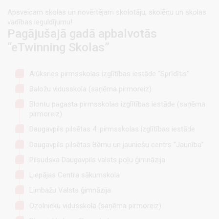
Apsveicam skolas un novērtējam skolotāju, skolēnu un skolas
vadības ieguldījumu!
Pagājušajā gadā apbalvotās
“eTwinning Skolas”
Alūksnes pirmsskolas izglītības iestāde “Sprīdītis”
Baložu vidusskola (saņēma pirmoreiz)
Blontu pagasta pirmsskolas izglītības iestāde (saņēma
pirmoreiz)
Daugavpils pilsētas 4. pirmsskolas izglītības iestāde
Daugavpils pilsētas Bērnu un jauniešu centrs “Jaunība”
Pilsudska Daugavpils valsts poļu ģimnāzija
Liepājas Centra sākumskola
Limbažu Valsts ģimnāzija
Ozolnieku vidusskola (saņēma pirmoreiz)