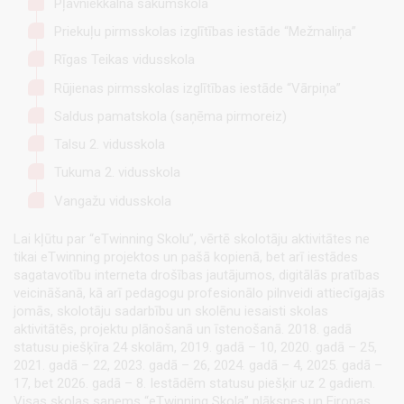
Pļavniekkalna sākumskola
Priekuļu pirmsskolas izglītības iestāde “Mežmaliņa”
Rīgas Teikas vidusskola
Rūjienas pirmsskolas izglītības iestāde “Vārpiņa”
Saldus pamatskola (saņēma pirmoreiz)
Talsu 2. vidusskola
Tukuma 2. vidusskola
Vangažu vidusskola
Lai kļūtu par “eTwinning Skolu”, vērtē skolotāju aktivitātes ne
tikai eTwinning projektos un pašā kopienā, bet arī iestādes
sagatavotību interneta drošības jautājumos, digitālās pratības
veicināšanā, kā arī pedagogu profesionālo pilnveidi attiecīgajās
jomās, skolotāju sadarbību un skolēnu iesaisti skolas
aktivitātēs, projektu plānošanā un īstenošanā. 2018. gadā
statusu piešķīra 24 skolām, 2019. gadā – 10, 2020. gadā – 25,
2021. gadā – 22, 2023. gadā – 26, 2024. gadā – 4, 2025. gadā –
17, bet 2026. gadā – 8. Iestādēm statusu piešķir uz 2 gadiem.
Visas skolas saņems “eTwinning Skola” plāksnes un Eiropas