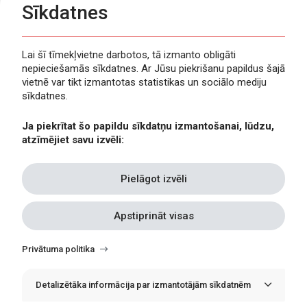
Sīkdatnes
Lai šī tīmekļvietne darbotos, tā izmanto obligāti
nepieciešamās sīkdatnes. Ar Jūsu piekrišanu papildus šajā
Privātuma politika
vietnē var tikt izmantotas statistikas un sociālo mediju
Piekļūstamība
sīkdatnes.
Viegli lasīt
Ja piekrītat šo papildu sīkdatņu izmantošanai, lūdzu,
Lapas karte
atzīmējiet savu izvēli:
Kontakti
Pielāgot izvēli
Apstiprināt visas
Withdraw
consent
Privātuma politika
Detalizētāka informācija par izmantotājām sīkdatnēm