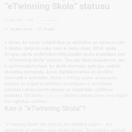
“eTwinning Skola” statusu
21.04.2026. 11:00
Jaunatne
Iesaki citiem
Drukāt
Ir lietas, ko nevar izmērīt tikai ar atzīmēm, un viena no tām
ir skolas spēja iet roku rokā ar laiku. Kopš 2018. gada
Eiropas skolu sadarbības tīkls piešķir īpašu kvalitātes zīmi
– "eTwinning Skola" statusu. Tas nav tikai nosaukums; tas
ir apliecinājums tam, ka skolā darbojas spēcīga, radoša
skolotāju komanda, kurai digitālā pratība un drošība
internetā ir prioritāte.
Mums ir milzīgs prieks un lepnums
paziņot, ka šogad šo prestižo novērtējumu ir izcīnījušas
astoņas Latvijas pirmsskolas un vispārējās izglītības
iestādes
. Tai skaitā
eTwinning
Skolas statusu pirmo reizi iegūst
trīs izglītības iestādes.
Kas ir “eTwinning Skola”?
“eTwinning Skola” nav statuss, ko vienkārši iegūst – tā ir
attieksme un virziens visas skolas līmenī. Šīs iestādes apzināti