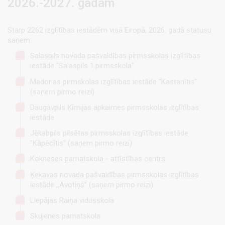
2026.-2027. gadam
Starp 2262 izglītības iestādēm visā Eiropā, 2026. gadā statusu
saņem:
Salaspils novada pašvaldības pirmsskolas izglītības
iestāde "Salaspils 1.pirmsskola"
Madonas pirmskolas izglītības iestāde "Kastanītis"
(saņem pirmo reizi)
Daugavpils Ķīmijas apkaimes pirmsskolas izglītības
iestāde
Jēkabpils pilsētas pirmsskolas izglītības iestāde
"Kāpēcītis" (saņem pirmo reizi)
Kokneses pamatskola - attīstības centrs
Ķekavas novada pašvaldības pirmsskolas izglītības
iestāde ,,Avotiņš” (saņem pirmo reizi)
Liepājas Raiņa vidusskola
Skujenes pamatskola