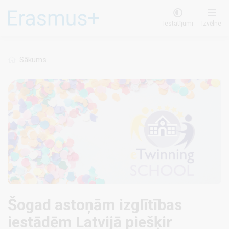
Pārlekt
uz
Iestatījumi
Izvēlne
galveno
saturu
Sākums
Šogad astoņām izglītības
iestādēm Latvijā piešķir