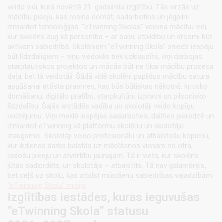
veido vidi, kurā novērtē 21. gadsimta izglītību. Tās virzās uz
mācību pieeju, kas rosina domāt, sadarboties un jēgpilni
izmantot tehnoloģijas. “eTwinning Skolas” veicina mācību vidi,
kur skolēns aug kā personība – ar balsi, atbildību un drosmi būt
aktīvam sabiedrībā. Skolēniem “eTwinning Skola” sniedz iespēju
būt līdzdalīgiem – viņu viedoklis tiek uzklausīts, viņi darbojas
starptautiskos projektos un mācās būt ne tikai mācību procesa
daļa, bet tā veidotāji. Šādā vidē skolēni papildus mācību satura
apgūšanai attīsta prasmes, kas būs būtiskas nākotnē: kritisko
domāšanu, digitālo pratību, starpkultūru izpratni un pilsonisko
līdzdalību. Šajās iestādēs vadība un skolotāji veido kopīgu
redzējumu. Viņi meklē iespējas sadarboties, dalīties pieredzē un
izmantot eTwinning kā platformu skolēnu un skolotāju
izaugsmei. Skolotāji veido profesionālu un atbalstošu kopienu,
kur ikdienas darbs balstās uz mācīšanos vienam no otra,
radošu pieeju un atvērtību jaunajam. Tā ir vieta, kur skolēns
jūtas sadzirdēts, un skolotājs – atbalstīts. Tā nav galamērķis,
bet ceļš uz skolu, kas atbilst mūsdienu sabiedrības vajadzībām.
“eTwinning Skolu” misija
Izglītības iestādes, kuras ieguvušas
“eTwinning Skola” statusu