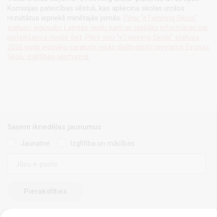
Komisijas pateicības vēstuli, kas apliecina skolas izcilos
rezultātus iepriekš minētajās jomās.
Pilnu “eTwinning Skola”
statusu ieguvušo Latvijas skolu karti un plašāku informāciju par
pieteikšanos meklē šeit.
Pilns visu “eTwinning Skola” statusa
2026.gada ieguvēju saraksts visās dalībvalstīs pieejams Eiropas
Skolu izglītības platformā.
Saņem iknedēļas jaunumus
Jaunatne
Izglītība un mācības
E-
pasts