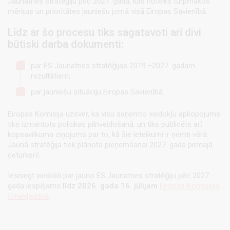
Jaunatnes stratēģiju pēc 2027. gada, kas noteiks turpmākos
mērķus un prioritātes jauniešu jomā visā Eiropas Savienībā.
Līdz ar šo procesu tiks sagatavoti arī divi
būtiski darba dokumenti:
par ES Jaunatnes stratēģijas 2019.–2027. gadam
rezultātiem;
par jauniešu situāciju Eiropas Savienībā.
Eiropas Komisija uzsver, ka visu saņemto viedokļu apkopojums
tiks izmantots politikas pilnveidošanā, un tiks publicēts arī
kopsavilkuma ziņojums par to, kā šie ieteikumi ir ņemti vērā.
Jaunā stratēģija tiek plānota pieņemšanai 2027. gada pirmajā
ceturksnī.
Iesniegt viedokli par jauno ES Jaunatnes stratēģiju pēc 2027.
gada iespējams
līdz 2026. gada 16. jūlijam
Eiropas Komisijas
tīmekļvietnē
.