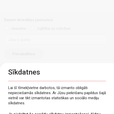
Saņem iknedēļas jaunumus
Jaunatne
Izglītība un mācības
E-
pasts
Sīkdatnes
Lai šī tīmekļvietne darbotos, tā izmanto obligāti
nepieciešamās sīkdatnes. Ar Jūsu piekrišanu papildus šajā
Privātuma politika
vietnē var tikt izmantotas statistikas un sociālo mediju
Piekļūstamība
sīkdatnes.
Viegli lasīt