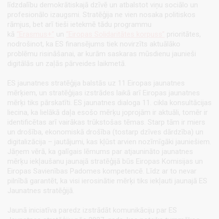
līdzdalību demokrātiskajā dzīvē un atbalstot viņu sociālo un
profesionālo izaugsmi. Stratēģija ne vien nosaka politiskos
rāmjus, bet arī tieši ietekmē tādu programmu
kā
“Erasmus+”
un
“Eiropas Solidaritātes korpuss”
prioritātes,
nodrošinot, ka ES finansējums tiek novirzīts aktuālāko
problēmu risināšanai, ar kurām saskaras mūsdienu jaunieši
digitālās un zaļās pārveides laikmetā.
ES jaunatnes stratēģija balstās uz 11 Eiropas jaunatnes
mērķiem, un stratēģijas izstrādes laikā arī Eiropas jaunatnes
mērķi tiks pārskatīti. ES jaunatnes dialoga 11. cikla konsultācijas
liecina, ka lielākā daļa esošo mērķu joprojām ir aktuāli, tomēr ir
identificētas arī vairākas trūkstošas tēmas. Starp tām ir miers
un drošība, ekonomiskā drošība (tostarp dzīves dārdzība) un
digitalizācija – jautājumi, kas kļūst arvien nozīmīgāki jauniešiem.
Jāņem vērā, ka galīgais lēmums par atjaunināto jaunatnes
mērķu iekļaušanu jaunajā stratēģijā būs Eiropas Komisijas un
Eiropas Savienības Padomes kompetencē. Līdz ar to nevar
pilnībā garantēt, ka visi ierosinātie mērķi tiks iekļauti jaunajā ES
Jaunatnes stratēģijā.
Jaunā iniciatīva paredz izstrādāt komunikāciju par ES