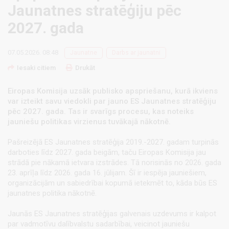
Jaunatnes stratēģiju pēc
2027. gada
07.05.2026. 08:48
Jaunatne
Darbs ar jaunatni
Iesaki citiem
Drukāt
Eiropas Komisija uzsāk publisko apspriešanu, kurā ikviens
var izteikt savu viedokli par jauno ES Jaunatnes stratēģiju
pēc 2027. gada. Tas ir svarīgs procesu, kas noteiks
jauniešu politikas virzienus tuvākajā nākotnē.
Pašreizējā ES Jaunatnes stratēģija 2019.-2027. gadam turpinās
darboties līdz 2027. gada beigām, taču Eiropas Komisija jau
strādā pie nākamā ietvara izstrādes. Tā norisinās no 2026. gada
23. aprīļa līdz 2026. gada 16. jūlijam. Šī ir iespēja jauniešiem,
organizācijām un sabiedrībai kopumā ietekmēt to, kāda būs ES
jaunatnes politika nākotnē.
Jaunās ES Jaunatnes stratēģijas galvenais uzdevums ir kalpot
par vadmotīvu dalībvalstu sadarbībai, veicinot jauniešu