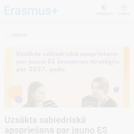
Pārlekt
uz
Iestatījumi
Izvēlne
galveno
saturu
Sākums
Uzsākta sabiedriskā
apspriešana par jauno ES