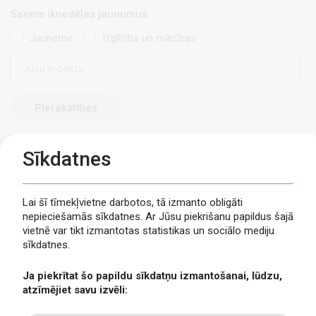
Saņem iknedēļas jaunumus
Jaunatne
Izglītība un mācības
E-
pasts
Sīkdatnes
Lai šī tīmekļvietne darbotos, tā izmanto obligāti
nepieciešamās sīkdatnes. Ar Jūsu piekrišanu papildus šajā
Privātuma politika
vietnē var tikt izmantotas statistikas un sociālo mediju
Piekļūstamība
sīkdatnes.
Viegli lasīt
Ja piekrītat šo papildu sīkdatņu izmantošanai, lūdzu,
Lapas karte
atzīmējiet savu izvēli:
Kontakti