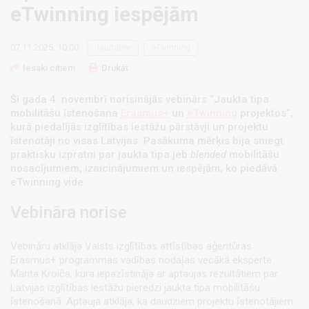
eTwinning iespējām
07.11.2025. 10:00
Jaunatne
eTwinning
Iesaki citiem
Drukāt
Šī gada 4. novembrī norisinājās vebinārs “Jaukta tipa
mobilitāšu īstenošana
Erasmus+
un
eTwinning
projektos”,
kurā piedalījās izglītības iestāžu pārstāvji un projektu
īstenotāji no visas Latvijas. Pasākuma mērķis bija sniegt
praktisku izpratni par jaukta tipa jeb
blended
mobilitāšu
nosacījumiem, izaicinājumiem un iespējām, ko piedāvā
eTwinning vide.
Vebināra norise
Vebināru atklāja Valsts izglītības attīstības aģentūras
Erasmus+ programmas vadības nodaļas vecākā eksperte
Marita Kroiča, kura iepazīstināja ar aptaujas rezultātiem par
Latvijas izglītības iestāžu pieredzi jaukta tipa mobilitāšu
īstenošanā. Aptauja atklāja, ka daudziem projektu īstenotājiem