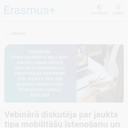
Pārlekt
uz
Iestatījumi
Izvēlne
galveno
saturu
Sākums
Vebinārā diskutēja par jaukta
tipa mobilitāšu īstenošanu un