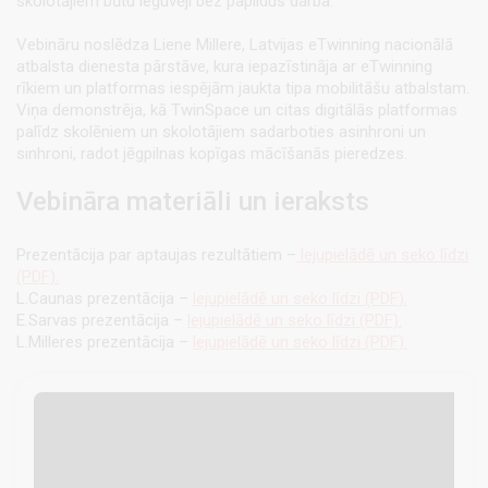
skolotājiem būtu ieguvēji bez papildus darba.
Vebināru noslēdza Liene Millere, Latvijas eTwinning nacionālā
atbalsta dienesta pārstāve, kura iepazīstināja ar eTwinning
rīkiem un platformas iespējām jaukta tipa mobilitāšu atbalstam.
Viņa demonstrēja, kā TwinSpace un citas digitālās platformas
palīdz skolēniem un skolotājiem sadarboties asinhroni un
sinhroni, radot jēgpilnas kopīgas mācīšanās pieredzes.
Vebināra materiāli un ieraksts
Prezentācija par aptaujas rezultātiem –
lejupielādē un seko līdzi
(PDF).
L.Caunas prezentācija –
lejupielādē un seko līdzi (PDF).
E.Sarvas prezentācija –
lejupielādē un seko līdzi (PDF).
L.Milleres prezentācija –
lejupielādē un seko līdzi (PDF).