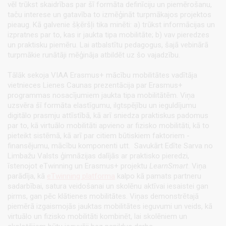
vēl trūkst skaidrības par šī formāta definīciju un piemērošanu,
taču interese un gatavība to izmēģināt turpmākajos projektos
pieaug. Kā galvenie šķēršļi tika minēti: a) trūkst informācijas un
izpratnes par to, kas ir jaukta tipa mobilitāte; b) vav pieredzes
un praktisku piemēru. Lai atbalstītu pedagogus, šajā vebinārā
turpmākie runātāji mēģināja atbildēt uz šo vajadzību.
Tālāk sekoja VIAA Erasmus+ mācību mobilitātes vadītāja
vietnieces Lienes Caunas prezentācija par Erasmus+
programmas nosacījumiem jaukta tipa mobilitātēm. Viņa
uzsvēra šī formāta elastīgumu, ilgtspējību un ieguldījumu
digitālo prasmju attīstībā, kā arī sniedza praktiskus padomus
par to, kā virtuālo mobilitāti apvieno ar fizisko mobilitāti, kā to
pieteikt sistēmā, kā arī par citiem būtiskiem faktoriem -
finansējumu, mācību komponenti utt. Savukārt Edīte Sarva no
Limbažu Valsts ģimnāzijas dalījās ar praktisko pieredzi,
īstenojot eTwinning un Erasmus+ projektu
LearnSmart
. Viņa
parādīja, kā
eTwinning platforma
kalpo kā pamats partneru
sadarbībai, satura veidošanai un skolēnu aktīvai iesaistei gan
pirms, gan pēc klātienes mobilitātes. Viņas demonstrētajā
piemērā izgaismojās jauktas mobilitātes ieguvumi un veids, kā
virtuālo un fizisko mobilitāti kombinēt, lai skolēniem un