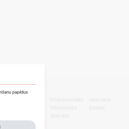
rišanu papildus
Privātuma politika
Lapas karte
Piekļūstamība
Kontakti
Viegli lasīt
i