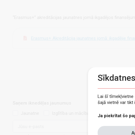
“Erasmus+” akreditācijas jaunatnes jomā ikgadējos finansēju
Erasmus+ Akreditācija jaunatnes jomā: ikgadējie fin
Sīkdatne
Lai šī tīmekļvietn
šajā vietnē var tik
Saņem iknedēļas jaunumus
Jaunatne
Izglītība un mācības
Ja piekrītat šo pa
E-
pasts
Withdraw
A