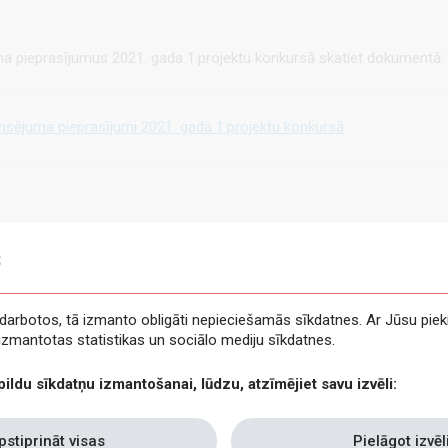
ma pieprasījumus 2021. gada 1.projektu konkursā skatiet dokumentā:
ansējuma pieprasījumi 2021. gada 1.projektu konkursā
s
e darbotos, tā izmanto obligāti nepieciešamās sīkdatnes. Ar Jūsu piek
t izmantotas statistikas un sociālo mediju sīkdatnes.
pildu sīkdatņu izmantošanai, lūdzu, atzīmējiet savu izvēli:
pstiprināt visas
Pielāgot izvēl