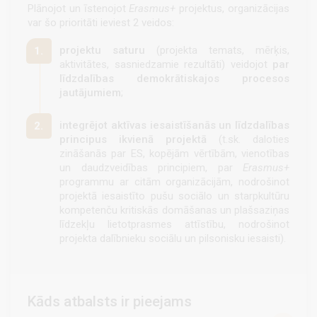
Plānojot un īstenojot
Erasmus+
projektus, organizācijas
var šo prioritāti ieviest 2 veidos:
projektu saturu
(projekta temats, mērķis,
aktivitātes, sasniedzamie rezultāti) veidojot
par
līdzdalības demokrātiskajos procesos
jautājumiem
;
integrējot aktīvas iesaistīšanās un līdzdalības
principus ikvienā projektā
(t.sk. daloties
zināšanās par ES, kopējām vērtībām, vienotības
un daudzveidības principiem, par
Erasmus+
programmu ar citām organizācijām, nodrošinot
projektā iesaistīto pušu sociālo un starpkultūru
kompetenču kritiskās domāšanas un plašsaziņas
līdzekļu lietotprasmes attīstību, nodrošinot
projekta dalībnieku sociālu un pilsonisku iesaisti).
Kāds atbalsts ir pieejams