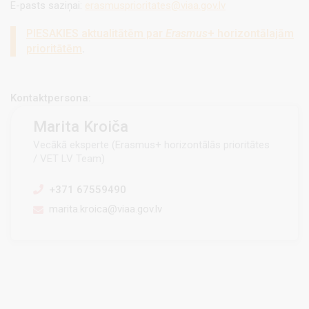
E-pasts saziņai:
erasmusprioritates@viaa.gov.lv
PIESAKIES aktualitātēm par
Erasmus
+ horizontālajām
prioritātēm
.
Kontaktpersona:
Marita Kroiča
Vecākā eksperte (Erasmus+ horizontālās prioritātes
/ VET LV Team)
+371 67559490
marita.kroica@viaa.gov.lv