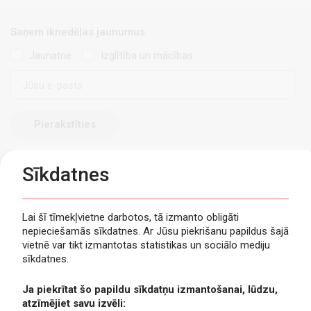
Saņem iknedēļas jaunumus
Jaunatne
Izglītība un mācības
E-
pasts
Sīkdatnes
Lai šī tīmekļvietne darbotos, tā izmanto obligāti
nepieciešamās sīkdatnes. Ar Jūsu piekrišanu papildus šajā
Privātuma politika
vietnē var tikt izmantotas statistikas un sociālo mediju
Piekļūstamība
sīkdatnes.
Viegli lasīt
Ja piekrītat šo papildu sīkdatņu izmantošanai, lūdzu,
Lapas karte
atzīmējiet savu izvēli:
Kontakti