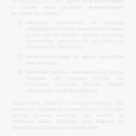
sporta jomā 2021. – 2027. gadam
viena no prioritātēm
ir izvirzīta
aktīva līdzdalība demokrātiskajos
procesos, kas paredz:
dalībnieku informētības un izpratnes
sekmēšanu par Eiropas Savienības kontekstu
,
jo īpaši par ES kopējām vērtībām, vienotības,
daudzveidības principiem, kā arī sociālo un
kultūrvēsturisko mantojumu;
aktīva pilsoniskuma un ētikas mūžizglītībā
nodrošināšanu
;
iedzīvotāju izpratnes stiprināšanu par Eiropas
Savienību
gan formālajā izglītība, gan
neformālās mācīšanās procesā,
tādējādi
sekmējot viņu piederības izjūtu tai.
Organizācijām, plānojot un īstenojot projektus, būtu
jādomā par dalībnieku aktīvu iesaistīšanos un līdzdalību
dažādās projekta aktivitātēs, kas sekmētu šo
dalībnieku tālāku līdzdalību savā kopienā vai
Savienības politiskajā un sociālajā dzīvē
.