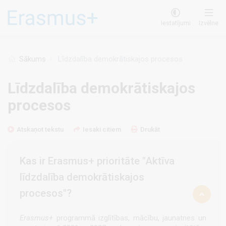
Pārlekt
uz
Iestatījumi
Izvēlne
galveno
saturu
Sākums
Līdzdalība demokrātiskajos procesos
Līdzdalība demokrātiskajos
procesos
Atskaņot tekstu
Iesaki citiem
Drukāt
Kas ir Erasmus+ prioritāte "Aktīva
līdzdalība demokrātiskajos
procesos"?
Erasmus+
programmā izglītības, mācību, jaunatnes un