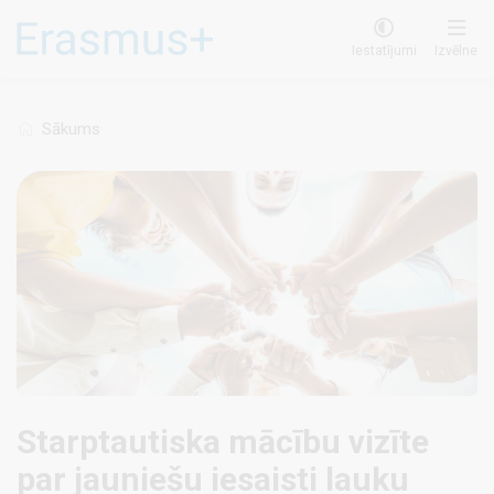
Pārlekt
uz
Iestatījumi
Izvēlne
galveno
saturu
Sākums
Starptautiska mācību vizīte
par jauniešu iesaisti lauku