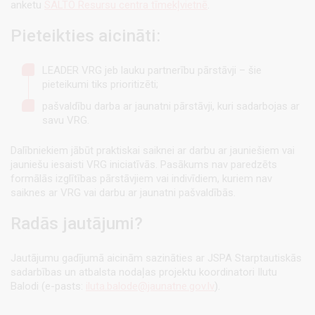
anketu
SALTO Resursu centra tīmekļvietnē
.
Pieteikties aicināti:
LEADER VRG jeb lauku partnerību pārstāvji – šie
pieteikumi tiks prioritizēti;
pašvaldību darba ar jaunatni pārstāvji, kuri sadarbojas ar
savu VRG.
Dalībniekiem jābūt praktiskai saiknei ar darbu ar jauniešiem vai
jauniešu iesaisti VRG iniciatīvās. Pasākums nav paredzēts
formālās izglītības pārstāvjiem vai indivīdiem, kuriem nav
saiknes ar VRG vai darbu ar jaunatni pašvaldībās.
Radās jautājumi?
Jautājumu gadījumā aicinām sazināties ar JSPA Starptautiskās
sadarbības un atbalsta nodaļas projektu koordinatori Ilutu
Balodi (e-pasts:
iluta.balode@jaunatne.gov.lv
).