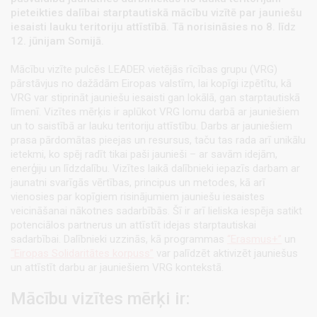
pieteikties dalībai starptautiskā mācību vizītē par jauniešu
iesaisti lauku teritoriju attīstībā. Tā norisināsies no 8. līdz
12. jūnijam Somijā.
Mācību vizīte pulcēs LEADER vietējās rīcības grupu (VRG)
pārstāvjus no dažādām Eiropas valstīm, lai kopīgi izpētītu, kā
VRG var stiprināt jauniešu iesaisti gan lokālā, gan starptautiskā
līmenī. Vizītes mērķis ir aplūkot VRG lomu darbā ar jauniešiem
un to saistībā ar lauku teritoriju attīstību. Darbs ar jauniešiem
prasa pārdomātas pieejas un resursus, taču tas rada arī unikālu
ietekmi, ko spēj radīt tikai paši jaunieši – ar savām idejām,
enerģiju un līdzdalību. Vizītes laikā dalībnieki iepazīs darbam ar
jaunatni svarīgās vērtības, principus un metodes, kā arī
vienosies par kopīgiem risinājumiem jauniešu iesaistes
veicināšanai nākotnes sadarbībās. Šī ir arī lieliska iespēja satikt
potenciālos partnerus un attīstīt idejas starptautiskai
sadarbībai. Dalībnieki uzzinās, kā programmas
“Erasmus+”
un
“Eiropas Solidaritātes korpuss”
var palīdzēt aktivizēt jauniešus
un attīstīt darbu ar jauniešiem VRG kontekstā.
Mācību vizītes mērķi ir: