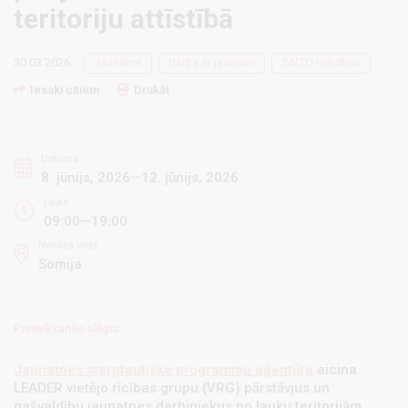
teritoriju attīstībā
30.03.2026.
Jaunatne
Darbs ar jaunatni
SALTO mācības
Iesaki citiem
Drukāt
Datums
8. jūnijs, 2026—12. jūnijs, 2026
Laiks
09:00—19:00
Norises vieta
Somija
Pieteikšanās slēgta
Jaunatnes starptautisko programmu aģentūra
aicina
LEADER vietējo rīcības grupu (VRG) pārstāvjus un
pašvaldību jaunatnes darbiniekus no lauku teritorijām