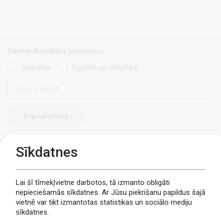
Saņem iknedēļas jaunumus
Jaunatne
Izglītība un mācības
E-
pasts
Sīkdatnes
Lai šī tīmekļvietne darbotos, tā izmanto obligāti
nepieciešamās sīkdatnes. Ar Jūsu piekrišanu papildus šajā
Privātuma politika
vietnē var tikt izmantotas statistikas un sociālo mediju
Piekļūstamība
sīkdatnes.
Viegli lasīt