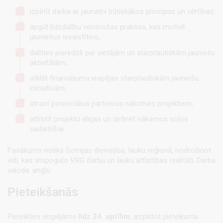
izpētīt darba ar jaunatni būtiskākos principus un vērtības;
apgūt līdzdalību veicinošas prakses, kas motivē
jauniešus iesaistīties;
dalīties pieredzē par vietējām un starptautiskām jauniešu
aktivitātēm;
atklāt finansējuma iespējas starptautiskām jauniešu
iniciatīvām;
atrast potenciālos partnerus nākotnes projektiem;
attīstīt projektu idejas un definēt nākamos soļus
sadarbībai.
Pasākums notiks Somijas dienvidos, lauku reģionā, nodrošinot
vidi, kas atspoguļo VRG darbu un lauku attīstības realitāti. Darba
valoda: angļu.
Pieteikšanās
Pieteikties iespējams
līdz 24. aprīlim
, aizpildot pieteikuma