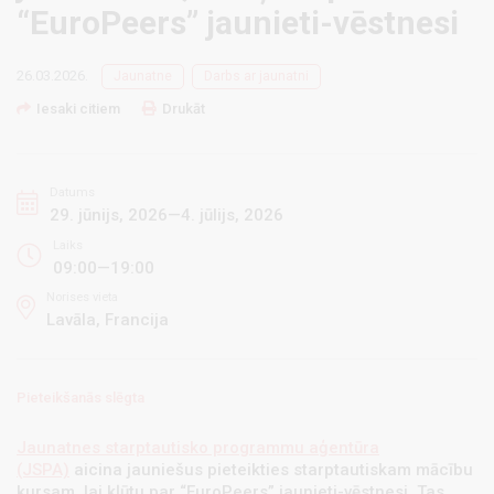
“EuroPeers” jaunieti-vēstnesi
26.03.2026.
Jaunatne
Darbs ar jaunatni
Iesaki citiem
Drukāt
Datums
29. jūnijs, 2026—4. jūlijs, 2026
Laiks
09:00—19:00
Norises vieta
Lavāla, Francija
Pieteikšanās slēgta
Jaunatnes starptautisko programmu aģentūra
(JSPA)
aicina jauniešus pieteikties starptautiskam mācību
kursam, lai kļūtu par “EuroPeers” jaunieti-vēstnesi. Tas