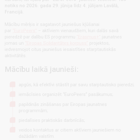
notiks no 2026. gada 29. jūnija līdz 4. jūlijam Lavālā,
Francijā.
Mācību mērķis ir sagatavot jauniešus kļūšanai
par
“EuroPeers”
– aktīviem vienaudžiem, kuri dalās savā
pieredzē par dalību ES programmu
“Erasmus+”
jaunatnes
jomas un
“Eiropas Solidaritātes korpuss”
projektos,
iedvesmojot citus jauniešus iesaistīties starptautiskās
aktivitātēs.
Mācību laikā jaunieši:
apgūs, kā efektīvi stāstīt par savu starptautisko pieredzi;
iemācīsies organizēt “EuroPeers” pasākumus;
papildinās zināšanas par Eiropas jaunatnes
programmām;
piedalīsies praktiskās darbnīcās;
veidos kontaktus ar citiem aktīviem jauniešiem no
dažādām valstīm.