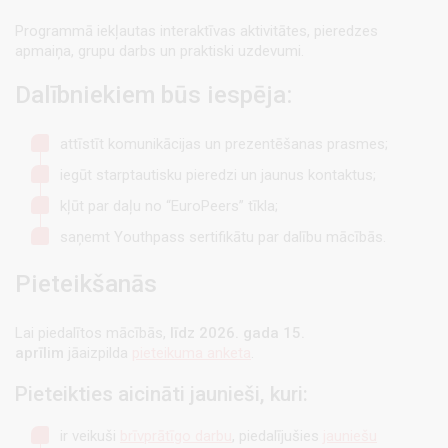
Programmā iekļautas interaktīvas aktivitātes, pieredzes
apmaiņa, grupu darbs un praktiski uzdevumi.
Dalībniekiem būs iespēja:
attīstīt komunikācijas un prezentēšanas prasmes;
iegūt starptautisku pieredzi un jaunus kontaktus;
kļūt par daļu no “EuroPeers” tīkla;
saņemt Youthpass sertifikātu par dalību mācībās.
Pieteikšanās
Lai piedalītos mācībās,
līdz 2026. gada 15.
aprīlim
jāaizpilda
pieteikuma anketa
.
Pieteikties aicināti jaunieši, kuri:
ir veikuši
brīvprātīgo darbu
, piedalījušies
jauniešu