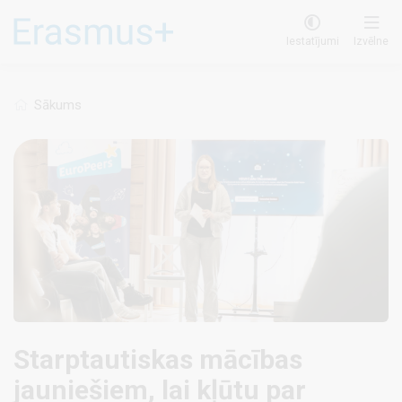
Pārlekt
uz
Iestatījumi
Izvēlne
galveno
saturu
Sākums
Starptautiskas mācības
jauniešiem, lai kļūtu par