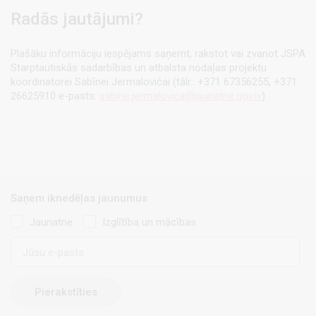
Radās jautājumi?
Plašāku informāciju iespējams saņemt, rakstot vai zvanot JSPA
Starptautiskās sadarbības un atbalsta nodaļas projektu
koordinatorei Sabīnei Jermalovičai (tālr.: +371 67356255, +371
26625910 e-pasts:
sabine.jermalovica@jaunatne.gov.lv
).
Saņem iknedēļas jaunumus
Jaunatne
Izglītība un mācības
E-
pasts