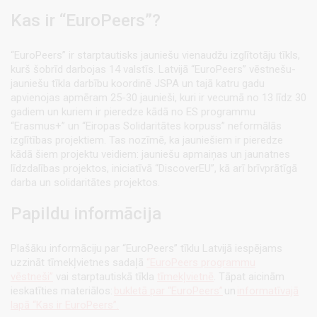
Kas ir “EuroPeers”?
“EuroPeers” ir starptautisks jauniešu vienaudžu izglītotāju tīkls,
kurš šobrīd darbojas 14 valstīs. Latvijā “EuroPeers” vēstnešu-
jauniešu tīkla darbību koordinē JSPA un tajā katru gadu
apvienojas apmēram 25-30 jaunieši, kuri ir vecumā no 13 līdz 30
gadiem un kuriem ir pieredze kādā no ES programmu
“Erasmus+” un “Eiropas Solidaritātes korpuss” neformālās
izglītības projektiem. Tas nozīmē, ka jauniešiem ir pieredze
kādā šiem projektu veidiem: jauniešu apmaiņas un jaunatnes
līdzdalības projektos, iniciatīvā “DiscoverEU”, kā arī brīvprātīgā
darba un solidaritātes projektos.
Papildu informācija
Plašāku informāciju par “EuroPeers” tīklu Latvijā iespējams
uzzināt tīmekļvietnes sadaļā
“EuroPeers programmu
vēstneši”
vai starptautiskā tīkla
tīmekļvietnē
. Tāpat aicinām
ieskatīties materiālos:
bukletā par “EuroPeers”
un
informatīvajā
lapā “Kas ir EuroPeers”.