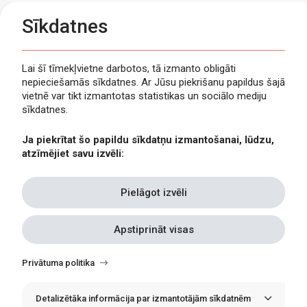
Sīkdatnes
Lai šī tīmekļvietne darbotos, tā izmanto obligāti
nepieciešamās sīkdatnes. Ar Jūsu piekrišanu papildus šajā
Privātuma politika
vietnē var tikt izmantotas statistikas un sociālo mediju
Piekļūstamība
sīkdatnes.
Viegli lasīt
Ja piekrītat šo papildu sīkdatņu izmantošanai, lūdzu,
Lapas karte
atzīmējiet savu izvēli:
Kontakti
Pielāgot izvēli
Apstiprināt visas
Withdraw
consent
Privātuma politika
Detalizētāka informācija par izmantotājām sīkdatnēm