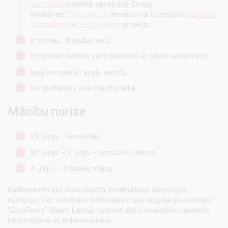
apmaiņas
projektā, apceļojuši Eiropu
iniciatīvas
“DiscoverEU”
ietvaros vai īstenojuši
jaunatnes
līdzdalības
vai
solidaritātes
projektu;
ir vismaz 18 gadus veci;
ir motivēti dalīties savā pieredzē ar citiem jauniešiem;
spēj komunicēt angļu valodā;
var piedalīties visā mācību laikā.
Mācību norise
29. jūnijs – ierašanās
30. jūnijs – 3. jūlijs – apmācību dienas
4. jūlijs – došanās mājup
Dalībniekiem tiks nodrošināta izmitināšana divvietīgos
numuros. Pēc mācībām dalībniekiem būs iespēja pievienoties
“EuroPeers” tīklam Latvijā, turpinot aktīvi iesaistīties jauniešu
informēšanā un iedvesmošanā.