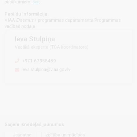
pasākumiem:
šeit
.
Papildu informācija:
VIAA
Erasmus
+ programmas departamenta Programmas
vadības nodaļa
Ieva Stulpiņa
Vecākā eksperte (TCA koordinatore)
+371 67358459
ieva.stulpina@viaa.gov.lv
Saņem iknedēļas jaunumus
Jaunatne
Izglītība un mācības