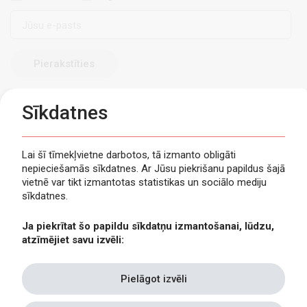
E-
pasts
Sīkdatnes
Lai šī tīmekļvietne darbotos, tā izmanto obligāti
nepieciešamās sīkdatnes. Ar Jūsu piekrišanu papildus šajā
Privātuma politika
vietnē var tikt izmantotas statistikas un sociālo mediju
Piekļūstamība
sīkdatnes.
Viegli lasīt
Ja piekrītat šo papildu sīkdatņu izmantošanai, lūdzu,
Lapas karte
atzīmējiet savu izvēli:
Kontakti
Pielāgot izvēli