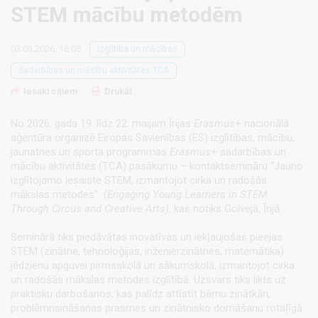
STEM mācību metodēm
03.03.2026. 16:05
Izglītība un mācības
Sadarbības un mācību aktivitātes TCA
Iesaki citiem
Drukāt
No 2026. gada 19. līdz 22. maijam Īrijas
Erasmus
+ nacionālā
aģentūra organizē Eiropas Savienības (ES) izglītības, mācību,
jaunatnes un sporta programmas
Erasmus
+ sadarbības un
mācību aktivitātes (TCA) pasākumu – kontaktsemināru “Jauno
izglītojamo iesaiste STEM, izmantojot cirka un radošās
mākslas metodes” (
Engaging Young Learners in STEM
Through Circus and Creative Arts)
, kas notiks Golvejā, Īrijā.
Seminārā tiks piedāvātas inovatīvas un iekļaujošas pieejas
STEM (zinātne, tehnoloģijas, inženierzinātnes, matemātika)
jēdzienu apguvei pirmsskolā un sākumskolā, izmantojot cirka
un radošās mākslas metodes izglītībā. Uzsvars tiks likts uz
praktisku darbošanos, kas palīdz attīstīt bērnu zinātkāri,
problēmrisināšanas prasmes un zinātnisko domāšanu rotaļīgā