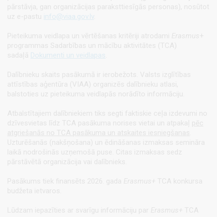
pārstāvja, gan organizācijas paraksttiesīgās personas), nosūtot
uz e-pastu
info@viaa.gov.lv
.
Pieteikuma veidlapa un vērtēšanas kritēriji atrodami
Erasmus
+
programmas
Sadarbības un mācību aktivitātes (TCA)
sadaļā
Dokumenti un veidlapas
.
Dalībnieku skaits pasākumā ir ierobežots. Valsts izglītības
attīstības aģentūra (VIAA) organizēs dalībnieku atlasi,
balstoties uz pieteikuma veidlapās norādīto informāciju.
Atbalstītajiem dalībniekiem tiks segti faktiskie ceļa izdevumi no
dzīvesvietas līdz TCA pasākuma norises vietai un atpakaļ
pēc
atgriešanās no TCA pasākuma un atskaites iesniegšanas
.
Uzturēšanās (nakšņošana) un ēdināšanas izmaksas semināra
laikā nodrošinās uzņemošā puse. Citas izmaksas sedz
pārstāvētā organizācija vai dalībnieks.
Pasākums tiek finansēts 2026. gada
Erasmus+
TCA konkursa
budžeta ietvaros.
Lūdzam iepazīties ar svarīgu informāciju par
Erasmus+
TCA