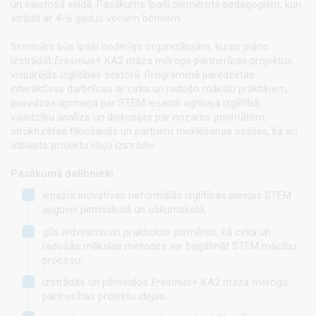
un saistošā veidā. Pasākums īpaši piemērots pedagogiem, kuri
strādā ar 4–6 gadus veciem bērniem.
Seminārs būs īpaši noderīgs organizācijām, kuras plāno
izstrādāt
Erasmus
+ KA2 maza mēroga partnerības projektus
vispārējās izglītības sektorā. Programmā paredzētas
interaktīvas darbnīcas ar cirka un radošo mākslu praktiķiem,
pieredzes apmaiņa par STEM iesaisti agrīnajā izglītībā,
vajadzību analīze un diskusijas par nozares prioritātēm,
strukturētas tīklošanās un partneru meklēšanas sesijas, kā arī
atbalsts projektu ideju izstrādei.
Pasākumā dalībnieki:
iepazīs inovatīvas neformālās izglītības pieejas STEM
apguvei pirmsskolā un sākumskolā;
gūs iedvesmu un praktiskus piemērus, kā cirka un
radošās mākslas metodes var bagātināt STEM mācību
procesu;
izstrādās un pilnveidos
Erasmus
+ KA2 maza mēroga
partnerības projektu idejas;