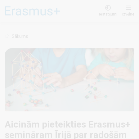
Pārlekt
uz
Iestatījumi
Izvēlne
galveno
saturu
Sākums
Aicinām pieteikties Erasmus+
semināram Īrijā par radošām