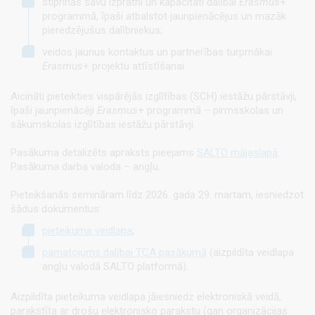
stiprinās savu izpratni un kapacitāti dalībai
Erasmus
+
programmā, īpaši atbalstot jaunpienācējus un mazāk
pieredzējušus dalībniekus;
veidos jaunus kontaktus un partnerības turpmākai
Erasmus
+ projektu attīstīšanai.
Aicināti pieteikties vispārējās izglītības (SCH) iestāžu pārstāvji,
īpaši jaunpienācēji
Erasmus
+ programmā – pirmsskolas un
sākumskolas izglītības iestāžu pārstāvji.
Pasākuma detalizēts apraksts pieejams
SALTO mājaslapā
.
Pasākuma darba valoda – angļu.
Pieteikšanās semināram līdz 2026. gada 29. martam, iesniedzot
šādus dokumentus:
pieteikuma veidlapa
;
pamatojums dalībai TCA pasākumā
(aizpildīta veidlapa
angļu valodā SALTO platformā).
Aizpildīta pieteikuma veidlapa jāiesniedz elektroniskā veidā,
parakstīta ar drošu elektronisko parakstu (gan organizācijas