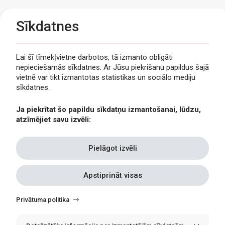
Sīkdatnes
Lai šī tīmekļvietne darbotos, tā izmanto obligāti
nepieciešamās sīkdatnes. Ar Jūsu piekrišanu papildus šajā
Privātuma politika
vietnē var tikt izmantotas statistikas un sociālo mediju
Piekļūstamība
sīkdatnes.
Viegli lasīt
Ja piekrītat šo papildu sīkdatņu izmantošanai, lūdzu,
Lapas karte
atzīmējiet savu izvēli:
Kontakti
Pielāgot izvēli
Apstiprināt visas
Withdraw
consent
Privātuma politika