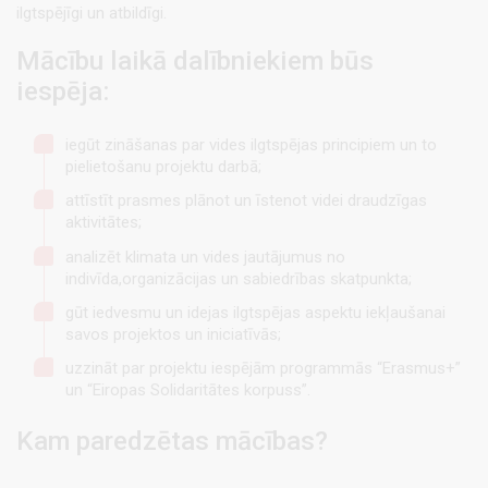
ilgtspējīgi un atbildīgi.
Mācību laikā dalībniekiem būs
iespēja:
iegūt zināšanas par vides ilgtspējas principiem un to
pielietošanu projektu darbā;
attīstīt prasmes plānot un īstenot videi draudzīgas
aktivitātes;
analizēt klimata un vides jautājumus no
indivīda,organizācijas un sabiedrības skatpunkta;
gūt iedvesmu un idejas ilgtspējas aspektu iekļaušanai
savos projektos un iniciatīvās;
uzzināt par projektu iespējām programmās “Erasmus+”
un “Eiropas Solidaritātes korpuss”.
Kam paredzētas mācības?