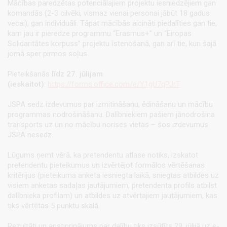
Mācības paredzētas potenciālajiem projektu iesniedzējiem gan
komandās (2-3 cilvēki, vismaz vienai personai jābūt 18 gadus
vecai), gan individuāli. Tāpat mācībās aicināti piedalīties gan tie,
kam jau ir pieredze programmu “Erasmus+” un “Eiropas
Solidaritātes korpuss” projektu īstenošanā, gan arī tie, kuri šajā
jomā sper pirmos soļus.
Pieteikšanās
līdz 27. jūlijam
(ieskaitot)
:
https://forms.office.com/e/Y1gU7qPJrT
JSPA sedz izdevumus par izmitināšanu, ēdināšanu un mācību
programmas nodrošināšanu. Dalībniekiem pašiem jānodrošina
transports uz un no mācību norises vietas – šos izdevumus
JSPA nesedz.
Lūgums ņemt vērā, ka pretendentu atlase notiks, izskatot
pretendentu pieteikumus un izvērtējot formālos vērtēšanas
kritērijus (pieteikuma anketa iesniegta laikā, sniegtas atbildes uz
visiem anketas sadaļas jautājumiem, pretendenta profils atbilst
dalībnieka profilam) un atbildes uz atvērtajiem jautājumiem, kas
tiks vērtētas 5 punktu skalā.
Rezultāti un apstiprinājums par dalību tiks izsūtīts 29. jūlijā uz e-