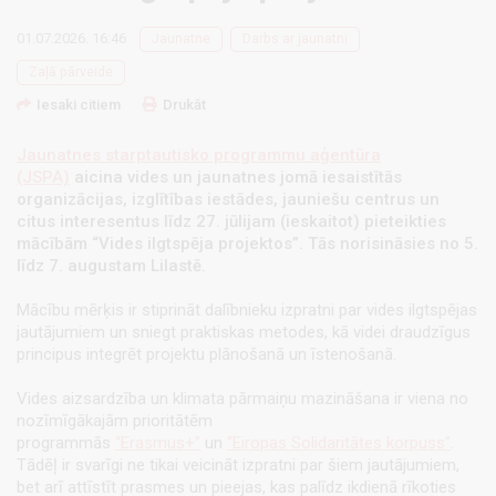
01.07.2026. 16:46
Jaunatne
Darbs ar jaunatni
Zaļā pārveide
Iesaki citiem
Drukāt
Jaunatnes starptautisko programmu aģentūra
(JSPA)
aicina vides un jaunatnes jomā iesaistītās
organizācijas, izglītības iestādes, jauniešu centrus un
citus interesentus līdz 27. jūlijam (ieskaitot) pieteikties
mācībām “Vides ilgtspēja projektos”. Tās norisināsies no 5.
līdz 7. augustam Lilastē.
Mācību mērķis ir stiprināt dalībnieku izpratni par vides ilgtspējas
jautājumiem un sniegt praktiskas metodes, kā videi draudzīgus
principus integrēt projektu plānošanā un īstenošanā.
Vides aizsardzība un klimata pārmaiņu mazināšana ir viena no
nozīmīgākajām prioritātēm
programmās
“Erasmus+”
un
“Eiropas Solidaritātes korpuss”
.
Tādēļ ir svarīgi ne tikai veicināt izpratni par šiem jautājumiem,
bet arī attīstīt prasmes un pieejas, kas palīdz ikdienā rīkoties