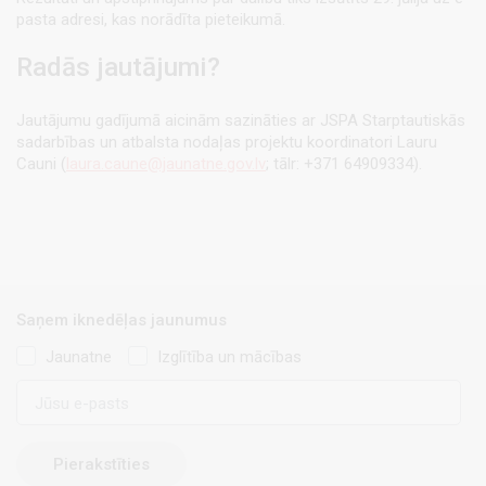
pasta adresi, kas norādīta pieteikumā.
Radās jautājumi?
Jautājumu gadījumā aicinām sazināties ar JSPA Starptautiskās
sadarbības un atbalsta nodaļas projektu koordinatori Lauru
Cauni (
laura.caune@jaunatne.gov.lv
; tālr: +371 64909334).
Saņem iknedēļas jaunumus
Jaunatne
Izglītība un mācības
E-
pasts