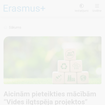
Pārlekt
uz
Iestatījumi
Izvēlne
galveno
saturu
Sākums
Aicinām pieteikties mācībām
“Vides ilgtspēja projektos”