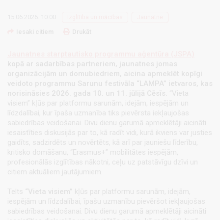
15.06.2026. 10:00
Izglītība un mācības
Jaunatne
Iesaki citiem
Drukāt
Jaunatnes starptautisko programmu aģentūra (JSPA)
kopā ar sadarbības partneriem, jaunatnes jomas
organizācijām un domubiedriem, aicina apmeklēt kopīgi
veidoto programmu Sarunu festivāla “LAMPA” ietvaros, kas
norisināsies 2026. gada 10. un 11. jūlijā Cēsīs.
“Vieta
visiem” kļūs par platformu sarunām, idejām, iespējām un
līdzdalībai, kur īpaša uzmanība tiks pievērsta iekļaujošas
sabiedrības veidošanai. Divu dienu garumā apmeklētāji aicināti
iesaistīties diskusijās par to, kā radīt vidi, kurā ikviens var justies
gaidīts, sadzirdēts un novērtēts, kā arī par jauniešu līderību,
kritisko domāšanu, “Erasmus+” mobilitātes iespējām,
profesionālās izglītības nākotni, ceļu uz patstāvīgu dzīvi un
citiem aktuāliem jautājumiem.
Telts
“Vieta visiem”
kļūs par platformu sarunām, idejām,
iespējām un līdzdalībai, īpašu uzmanību pievēršot iekļaujošas
sabiedrības veidošanai. Divu dienu garumā apmeklētāji aicināti