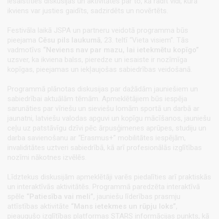
iesaistīties diskusijās un aktivitātēs par to, kā radīt vidi, kurā
ikviens var justies gaidīts, sadzirdēts un novērtēts.
Festivāla laikā JSPA un partneru veidotā programma būs
pieejama
Cēsu pils laukumā
, 23. teltī “Vieta visiem”. Tās
vadmotīvs
“Neviens nav par mazu, lai ietekmētu kopīgo”
uzsver, ka ikviena balss, pieredze un iesaiste ir nozīmīga
kopīgas, pieejamas un iekļaujošas sabiedrības veidošanā.
Programmā plānotas diskusijas par dažādām jauniešiem un
sabiedrībai aktuālām tēmām. Apmeklētājiem būs iespēja
sarunāties par vīriešu un sieviešu lomām sportā un darbā ar
jaunatni, latviešu valodas apguvi un kopīgu mācīšanos, jauniešu
ceļu uz patstāvīgu dzīvi pēc ārpusģimenes aprūpes, studiju un
darba savienošanu ar “Erasmus+” mobilitātes iespējām,
invaliditātes uztveri sabiedrībā, kā arī profesionālās izglītības
nozīmi nākotnes izvēlēs.
Līdztekus diskusijām apmeklētāji varēs piedalīties arī praktiskās
un interaktīvās aktivitātēs. Programmā paredzēta interaktīvā
spēle
“Patiesība vai meli”
, jauniešu līderības prasmju
attīstības aktivitāte
“Mans ietekmes un rūpju loks”
,
pieaugušo izglītības platformas STARS informācijas punkts, kā