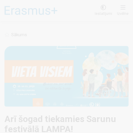
Pārlekt
uz
Iestatījumi
Izvēlne
galveno
saturu
Sākums
Arī šogad tiekamies Sarunu
festivālā LAMPA!