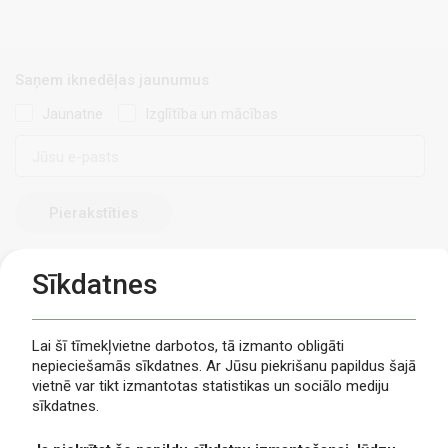
Saņem iknedēļas jaunumus
Jaunatne
Izglītība un mācības
E-
pasts
Sīkdatnes
Lai šī tīmekļvietne darbotos, tā izmanto obligāti
nepieciešamās sīkdatnes. Ar Jūsu piekrišanu papildus šajā
Privātuma politika
vietnē var tikt izmantotas statistikas un sociālo mediju
Piekļūstamība
sīkdatnes.
Viegli lasīt