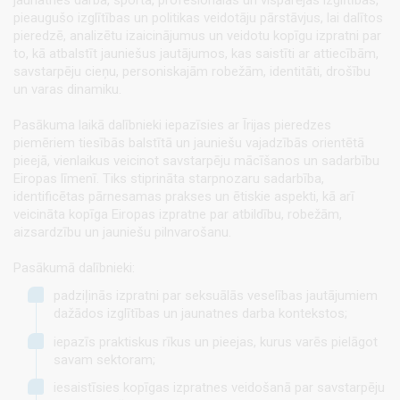
jaunatnes darba, sporta, profesionālās un vispārējās izglītības,
pieaugušo izglītības un politikas veidotāju pārstāvjus, lai dalītos
pieredzē, analizētu izaicinājumus un veidotu kopīgu izpratni par
to, kā atbalstīt jauniešus jautājumos, kas saistīti ar attiecībām,
savstarpēju cieņu, personiskajām robežām, identitāti, drošību
un varas dinamiku.
Pasākuma laikā dalībnieki iepazīsies ar Īrijas pieredzes
piemēriem tiesībās balstītā un jauniešu vajadzībās orientētā
pieejā, vienlaikus veicinot savstarpēju mācīšanos un sadarbību
Eiropas līmenī. Tiks stiprināta starpnozaru sadarbība,
identificētas pārnesamas prakses un ētiskie aspekti, kā arī
veicināta kopīga Eiropas izpratne par atbildību, robežām,
aizsardzību un jauniešu pilnvarošanu.
Pasākumā dalībnieki:
padziļinās izpratni par seksuālās veselības jautājumiem
dažādos izglītības un jaunatnes darba kontekstos;
iepazīs praktiskus rīkus un pieejas, kurus varēs pielāgot
savam sektoram;
iesaistīsies kopīgas izpratnes veidošanā par savstarpēju