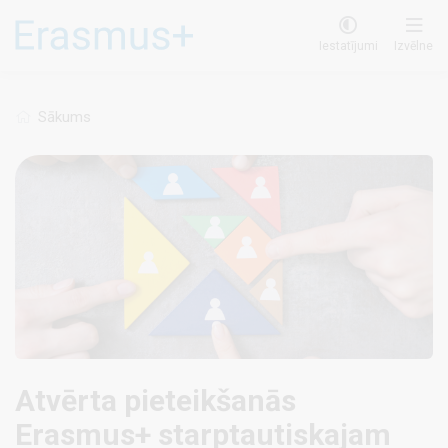
Pārlekt
uz
Iestatījumi
Izvēlne
galveno
saturu
Sākums
Atvērta pieteikšanās
Erasmus+ starptautiskajam