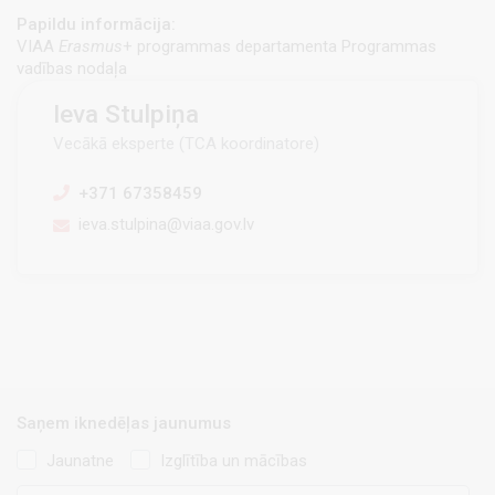
Papildu informācija:
VIAA
Erasmus
+ programmas departamenta Programmas
vadības nodaļa
Ieva Stulpiņa
Vecākā eksperte (TCA koordinatore)
+371 67358459
ieva.stulpina@viaa.gov.lv
Saņem iknedēļas jaunumus
Jaunatne
Izglītība un mācības