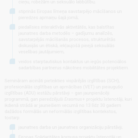
cieņu, robežām un seksuālo labbūtību;
stiprinās Eiropas līmeņa savstarpējo mācīšanos un
pieredzes apmaiņu šajā jomā;
piedalīsies interaktīvās aktivitātēs, kas balstītas
jaunatnes darba metodēs – gadījumu analīzēs,
savstarpējās mācīšanās procesos, strukturētās
diskusijās un ētiskā, iekļaujošā pieejā seksuālās
veselības jautājumiem;
veidos starptautiskus kontaktus un iegūs potenciālos
sadarbības partnerus nākotnes mobilitātes projektiem.
Semināram aicināti pieteikties vispārējās izglītības (SCH),
profesionālās izglītības un apmācības (VET) un pieaugušo
izglītības (ADU) iestāžu pārstāvji – gan jaunpienācēji
programmā, gan pieredzējuši
Erasmus
+ projektu īstenotāji, kuri
ikdienā strādā ar jauniešiem vecumā no 13 līdz 30 gadiem
dažādos formālās un neformālās izglītības kontekstos,
tostarp:
jaunatnes darba un jaunatnes organizāciju pārstāvji;
Eiropas Solidaritātes korpusa projektu īstenotāji un