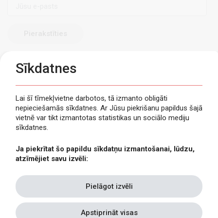
E-
pasts
Sīkdatnes
Lai šī tīmekļvietne darbotos, tā izmanto obligāti
nepieciešamās sīkdatnes. Ar Jūsu piekrišanu papildus šajā
Privātuma politika
vietnē var tikt izmantotas statistikas un sociālo mediju
Piekļūstamība
sīkdatnes.
Viegli lasīt
Ja piekrītat šo papildu sīkdatņu izmantošanai, lūdzu,
Lapas karte
atzīmējiet savu izvēli:
Kontakti
Pielāgot izvēli
Apstiprināt visas