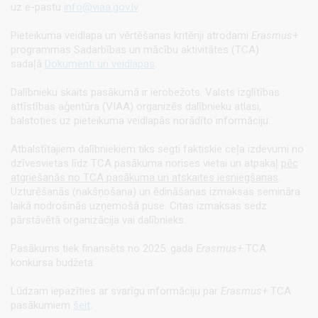
uz e-pastu
info@viaa.gov.lv
.
Pieteikuma veidlapa un vērtēšanas kritēriji atrodami
Erasmus
+
programmas
Sadarbības un mācību aktivitātes (TCA)
sadaļā
Dokumenti un veidlapas
.
Dalībnieku skaits pasākumā ir ierobežots. Valsts izglītības
attīstības aģentūra (VIAA) organizēs dalībnieku atlasi,
balstoties uz pieteikuma veidlapās norādīto informāciju.
Atbalstītajiem dalībniekiem tiks segti faktiskie ceļa izdevumi no
dzīvesvietas līdz TCA pasākuma norises vietai un atpakaļ
pēc
atgriešanās no TCA pasākuma un atskaites iesniegšanas
.
Uzturēšanās (nakšņošana) un ēdināšanas izmaksas semināra
laikā nodrošinās uzņemošā puse. Citas izmaksas sedz
pārstāvētā organizācija vai dalībnieks.
Pasākums tiek finansēts no 2025. gada
Erasmus+
TCA
konkursa budžeta.
Lūdzam iepazīties ar svarīgu informāciju par
Erasmus+
TCA
pasākumiem
šeit
.