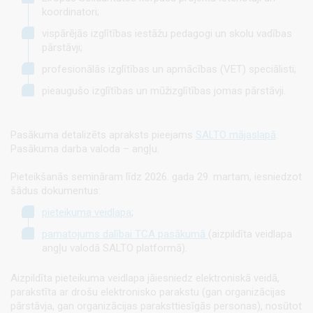
koordinatori;
vispārējās izglītības iestāžu pedagogi un skolu vadības
pārstāvji;
profesionālās izglītības un apmācības (VET) speciālisti;
pieaugušo izglītības un mūžizglītības jomas pārstāvji.
Pasākuma detalizēts apraksts pieejams
SALTO mājaslapā
.
Pasākuma darba valoda – angļu.
Pieteikšanās semināram līdz 2026. gada 29. martam, iesniedzot
šādus dokumentus:
pieteikuma veidlapa
;
pamatojums dalībai TCA pasākumā
(aizpildīta veidlapa
angļu valodā SALTO platformā).
Aizpildīta pieteikuma veidlapa jāiesniedz elektroniskā veidā,
parakstīta ar drošu elektronisko parakstu (gan organizācijas
pārstāvja, gan organizācijas paraksttiesīgās personas), nosūtot