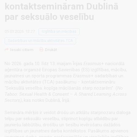
kontaktsemināram Dublinā
par seksuālo veselību
05.03.2026. 12:27
Izglītība un mācības
Sadarbības un mācību aktivitātes TCA
Iesaki citiem
Drukāt
No 2026. gada 10. līdz 13. maijam Īrijas
Erasmus
+ nacionālā
aģentūra organizē Eiropas Savienības (ES) izglītības, mācību,
jaunatnes un sporta programmas
Erasmus
+ sadarbības un
mācību aktivitātes (TCA) pasākumu – kontaktsemināru
“Seksuālā veselība: kopīga mācīšanās starp nozarēm” (
No
Taboo: Sexual Health & Consent – A Shared Learning Across
Sectors)
, kas notiks Dublinā, Īrijā.
Semināra mērķis ir veidot drošu un atklātu starpnozaru dialoga
telpu par seksuālo veselību, stiprinot kopīgu atbildību par
jauniešu labbūtību, drošību un tiesību ievērošanu dažādos
izglītības un jaunatnes darba kontekstos. Pasākums apvienos