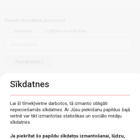
Saņem iknedēļas jaunumus
Jaunatne
Izglītība un mācības
E-
pasts
Sīkdatnes
Lai šī tīmekļvietne darbotos, tā izmanto obligāti
nepieciešamās sīkdatnes. Ar Jūsu piekrišanu papildus šajā
Privātuma politika
vietnē var tikt izmantotas statistikas un sociālo mediju
Piekļūstamība
sīkdatnes.
Viegli lasīt
Ja piekrītat šo papildu sīkdatņu izmantošanai, lūdzu,
Lapas karte