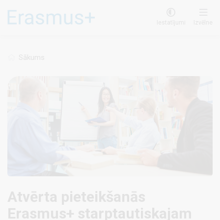
Pārlekt
uz
Iestatījumi
Izvēlne
galveno
saturu
Sākums
Atvērta pieteikšanās
Erasmus+ starptautiskajam