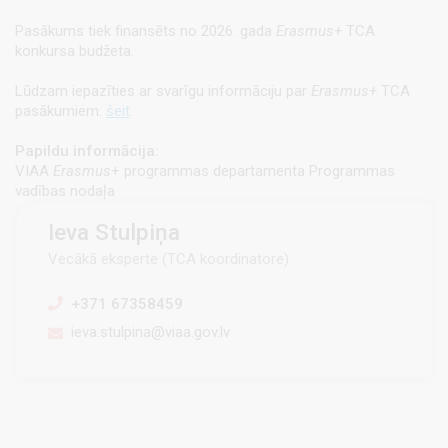
Pasākums tiek finansēts no 2026. gada
Erasmus+
TCA
konkursa budžeta.
Lūdzam iepazīties ar svarīgu informāciju par
Erasmus+
TCA
pasākumiem:
šeit
.
Papildu informācija:
VIAA
Erasmus
+ programmas departamenta Programmas
vadības nodaļa
Ieva Stulpiņa
Vecākā eksperte (TCA koordinatore)
+371 67358459
ieva.stulpina@viaa.gov.lv