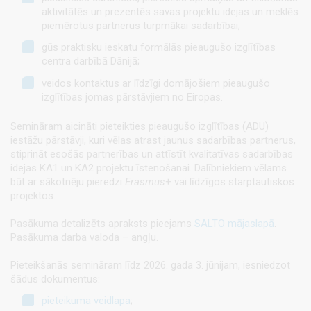
aktivitātēs un prezentēs savas projektu idejas un meklēs
piemērotus partnerus turpmākai sadarbībai;
gūs praktisku ieskatu formālās pieaugušo izglītības
centra darbībā Dānijā;
veidos kontaktus ar līdzīgi domājošiem pieaugušo
izglītības jomas pārstāvjiem no Eiropas.
Semināram aicināti pieteikties pieaugušo izglītības (ADU)
iestāžu pārstāvji, kuri vēlas atrast jaunus sadarbības partnerus,
stiprināt esošās partnerības un attīstīt kvalitatīvas sadarbības
idejas KA1 un KA2 projektu īstenošanai. Dalībniekiem vēlams
būt ar sākotnēju pieredzi
Erasmus
+ vai līdzīgos starptautiskos
projektos.
Pasākuma detalizēts apraksts pieejams
SALTO mājaslapā
.
Pasākuma darba valoda – angļu.
Pieteikšanās semināram līdz 2026. gada 3. jūnijam, iesniedzot
šādus dokumentus:
pieteikuma veidlapa
;