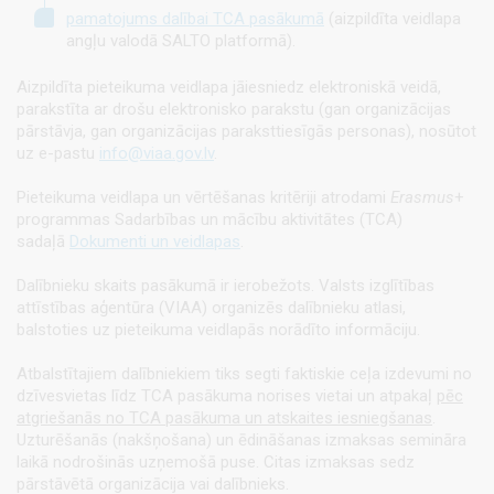
pamatojums dalībai TCA pasākumā
(aizpildīta veidlapa
angļu valodā SALTO platformā).
Aizpildīta pieteikuma veidlapa jāiesniedz elektroniskā veidā,
parakstīta ar drošu elektronisko parakstu (gan organizācijas
pārstāvja, gan organizācijas paraksttiesīgās personas), nosūtot
uz e-pastu
info@viaa.gov.lv
.
Pieteikuma veidlapa un vērtēšanas kritēriji atrodami
Erasmus
+
programmas Sadarbības un mācību aktivitātes (TCA)
sadaļā
Dokumenti un veidlapas
.
Dalībnieku skaits pasākumā ir ierobežots. Valsts izglītības
attīstības aģentūra (VIAA) organizēs dalībnieku atlasi,
balstoties uz pieteikuma veidlapās norādīto informāciju.
Atbalstītajiem dalībniekiem tiks segti faktiskie ceļa izdevumi no
dzīvesvietas līdz TCA pasākuma norises vietai un atpakaļ
pēc
atgriešanās no TCA pasākuma un atskaites iesniegšanas
.
Uzturēšanās (nakšņošana) un ēdināšanas izmaksas semināra
laikā nodrošinās uzņemošā puse. Citas izmaksas sedz
pārstāvētā organizācija vai dalībnieks.