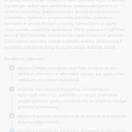
projektu īstenošanai. Pasākuma laikā dalībnieki iegūs praktisku
izpratni par veiksmīgas partnerības priekšnosacījumiem un
efektīvu sadarbību. Īpaša uzmanība tiks pievērsta
Erasmus
+
prioritātēm, kvalitatīvu projektu ideju izstrādei, pieredzes
apmaiņai ar pieredzējušiem projektu īstenotājiem un jaunu
starptautisku sadarbību veidošanai. Vizīte pieaugušo izglītības
iestādē VUC Roskilde, kurai ir vairāku gadu
Erasmus
+ projektu
īstenošanas pieredze, sniegs praktisku ieskatu, kā
Erasmus
+
projektus iespējams integrēt organizācijas ikdienas darbā.
Pasākumā dalībnieki:
iepazīs Dānijas pieaugušo izglītības sistēmu un tās
darbības principus un pilnveidos izpratni par partnerību
veidošanu
Erasmus
+ kontekstā;
analizēs, kas raksturo kvalitatīvu, līdzsvarotu un
ilgtermiņā veiksmīgu sadarbību un apgūs praktiskas
pieejas partneru gaidu saskaņošanai un efektīvai kopīgai
projekta īstenošanai;
iepazīs
Erasmus
+ prioritātes un to sasaisti ar kvalitatīvu
projektu ideju izstrādi;
piedalīsies darbnīcās, pieredzes apmaiņas un tīklošanās