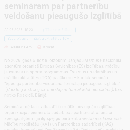
semināram par partnerību
veidošanu pieaugušo izglītībā
22.05.2026. 18:23
Izglītība un mācības
Sadarbības un mācību aktivitātes TCA
Iesaki citiem
Drukāt
No 2026. gada 6. līdz 8. oktobrim Dānijas
Erasmus
+ nacionālā
aģentūra organizē Eiropas Savienības (ES) izglītības, mācību,
jaunatnes un sporta programmas
Erasmus
+ sadarbības un
mācību aktivitātes (TCA) pasākumu – kontaktsemināru
“Spēcīgu partnerību veidošana formālajā pieaugušo izglītībā”
(
Creating a strong partnership in formal adult education)
, kas
notiks Roskildē, Dānijā.
Semināra mērķis ir atbalstīt formālās pieaugušo izglītības
organizācijas piemērotu sadarbības partneru atrašanā un
spēcīgu, ilgtermiņā ilgtspējīgu partnerību veidošanā
Erasmus
+
Mācību mobilitāšu (KA1) un Partnerības sadarbībai (KA2)