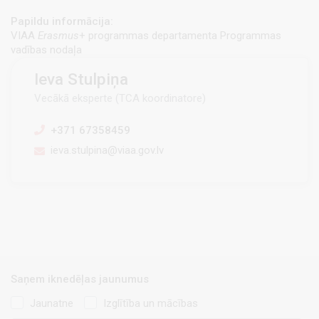
Papildu informācija:
VIAA
Erasmus
+ programmas departamenta Programmas
vadības nodaļa
Ieva Stulpiņa
Vecākā eksperte (TCA koordinatore)
+371 67358459
ieva.stulpina@viaa.gov.lv
Saņem iknedēļas jaunumus
Jaunatne
Izglītība un mācības