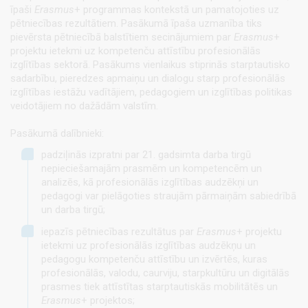
īpaši
Erasmus
+ programmas kontekstā un pamatojoties uz
pētniecības rezultātiem. Pasākumā īpaša uzmanība tiks
pievērsta pētniecībā balstītiem secinājumiem par
Erasmus
+
projektu ietekmi uz kompetenču attīstību profesionālās
izglītības sektorā. Pasākums vienlaikus stiprinās starptautisko
sadarbību, pieredzes apmaiņu un dialogu starp profesionālās
izglītības iestāžu vadītājiem, pedagogiem un izglītības politikas
veidotājiem no dažādām valstīm.
Pasākumā dalībnieki:
padziļinās izpratni par 21. gadsimta darba tirgū
nepieciešamajām prasmēm un kompetencēm un
analizēs, kā profesionālās izglītības audzēkņi un
pedagogi var pielāgoties straujām pārmaiņām sabiedrībā
un darba tirgū;
iepazīs pētniecības rezultātus par
Erasmus
+ projektu
ietekmi uz profesionālās izglītības audzēkņu un
pedagogu kompetenču attīstību un izvērtēs, kuras
profesionālās, valodu, caurviju, starpkultūru un digitālās
prasmes tiek attīstītas starptautiskās mobilitātēs un
Erasmus
+ projektos;