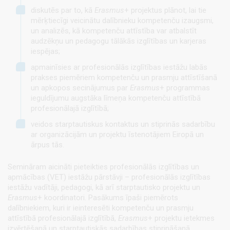
diskutēs par to, kā
Erasmus
+ projektus plānot, lai tie
mērķtiecīgi veicinātu dalībnieku kompetenču izaugsmi,
un analizēs, kā kompetenču attīstība var atbalstīt
audzēkņu un pedagogu tālākās izglītības un karjeras
iespējas;
apmainīsies ar profesionālās izglītības iestāžu labās
prakses piemēriem kompetenču un prasmju attīstīšanā
un apkopos secinājumus par
Erasmus
+ programmas
ieguldījumu augstāka līmeņa kompetenču attīstībā
profesionālajā izglītībā;
veidos starptautiskus kontaktus un stiprinās sadarbību
ar organizācijām un projektu īstenotājiem Eiropā un
ārpus tās.
Semināram aicināti pieteikties profesionālās izglītības un
apmācības (VET) iestāžu pārstāvji – profesionālās izglītības
iestāžu vadītāji, pedagogi, kā arī starptautisko projektu un
Erasmus
+ koordinatori. Pasākums īpaši piemērots
dalībniekiem, kuri ir ieinteresēti kompetenču un prasmju
attīstībā profesionālajā izglītībā,
Erasmus
+ projektu ietekmes
izvērtēšanā un starptautiskās sadarbības stiprināšanā