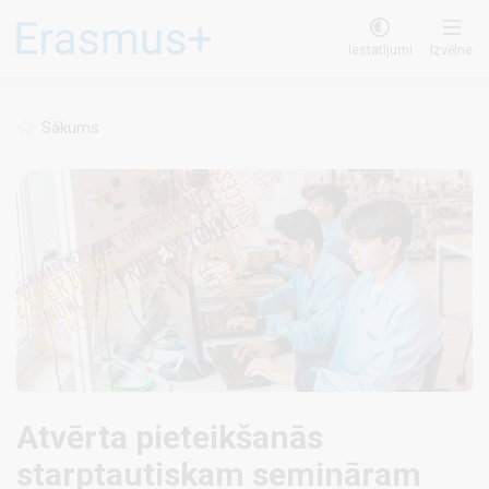
Pārlekt
uz
Iestatījumi
Izvēlne
galveno
saturu
Sākums
Atvērta pieteikšanās
starptautiskam semināram