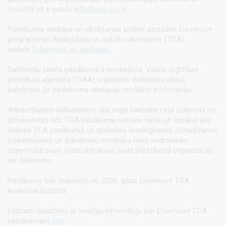
nosūtot uz e-pastu
info@viaa.gov.lv
.
Pieteikuma veidlapa un vērtēšanas kritēriji atrodami
Erasmus
+
programmas Sadarbības un mācību aktivitātes (TCA)
sadaļā
Dokumenti un veidlapas
.
Dalībnieku skaits pasākumā ir ierobežots. Valsts izglītības
attīstības aģentūra (VIAA) organizēs dalībnieku atlasi,
balstoties uz pieteikuma veidlapās norādīto informāciju.
Atbalstītajiem dalībniekiem tiks segti faktiskie ceļa izdevumi no
dzīvesvietas līdz TCA pasākuma norises vietai un atpakaļ pēc
dalības TCA pasākumā un atskaites iesniegšanas. Uzturēšanos
(nakšņošanu) un ēdināšanu semināra laikā nodrošinās
uzņemošā puse. Citas izmaksas sedz pārstāvētā organizācija
vai dalībnieks.
Pasākums tiek finansēts no 2026. gada
Erasmus+
TCA
konkursa budžeta.
Lūdzam iepazīties ar svarīgu informāciju par
Erasmus+
TCA
pasākumiem
šeit
.