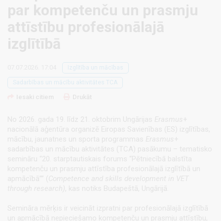
par kompetenču un prasmju
attīstību profesionālajā
izglītībā
07.07.2026. 17:04
Izglītība un mācības
Sadarbības un mācību aktivitātes TCA
Iesaki citiem
Drukāt
No 2026. gada 19. līdz 21. oktobrim Ungārijas
Erasmus
+
nacionālā aģentūra organizē Eiropas Savienības (ES) izglītības,
mācību, jaunatnes un sporta programmas
Erasmus
+
sadarbības un mācību aktivitātes (TCA) pasākumu – tematisko
semināru “20. starptautiskais forums “Pētniecībā balstīta
kompetenču un prasmju attīstība profesionālajā izglītībā un
apmācībā”” (
Competence and skills development in VET
through research)
, kas notiks Budapeštā, Ungārijā.
Semināra mērķis ir veicināt izpratni par profesionālajā izglītībā
un apmācībā nepieciešamo kompetenču un prasmju attīstību,