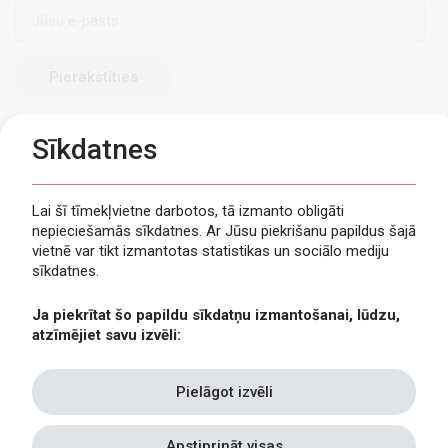
E-
pasts
Sīkdatnes
Lai šī tīmekļvietne darbotos, tā izmanto obligāti
nepieciešamās sīkdatnes. Ar Jūsu piekrišanu papildus šajā
Privātuma politika
vietnē var tikt izmantotas statistikas un sociālo mediju
Piekļūstamība
sīkdatnes.
Viegli lasīt
Ja piekrītat šo papildu sīkdatņu izmantošanai, lūdzu,
Lapas karte
atzīmējiet savu izvēli:
Kontakti
Pielāgot izvēli
Apstiprināt visas