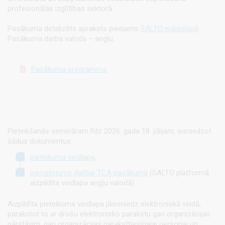
profesionālās izglītības sektorā.
Pasākuma detalizēts apraksts pieejams
SALTO mājaslapā
.
Pasākuma darba valoda – angļu.
Pasākuma programma
Pieteikšanās semināram līdz 2026. gada 18. jūlijam, iesniedzot
šādus dokumentus:
pieteikuma veidlapa
;
pamatojums dalībai TCA pasākumā
(SALTO platformā
aizpildīta veidlapa angļu valodā).
Aizpildīta pieteikuma veidlapa jāiesniedz elektroniskā veidā,
parakstot to ar drošu elektronisko parakstu gan organizācijas
pārstāvim, gan organizācijas paraksttiesīgajai personai un