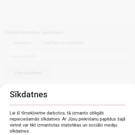
Saņem iknedēļas jaunumus
Jaunatne
Izglītība un mācības
E-
pasts
Sīkdatnes
Lai šī tīmekļvietne darbotos, tā izmanto obligāti
nepieciešamās sīkdatnes. Ar Jūsu piekrišanu papildus šajā
Privātuma politika
vietnē var tikt izmantotas statistikas un sociālo mediju
Piekļūstamība
sīkdatnes.