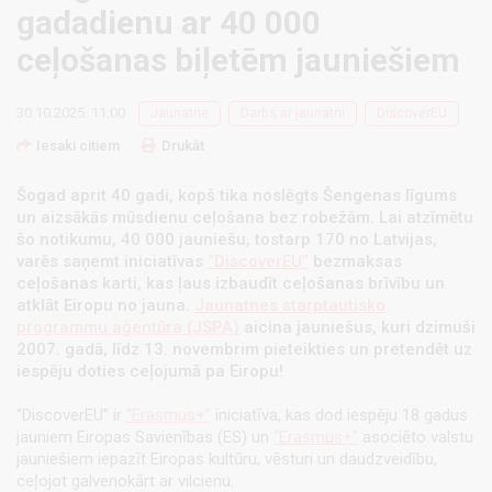
gadadienu ar 40 000
ceļošanas biļetēm jauniešiem
30.10.2025. 11:00
Jaunatne
Darbs ar jaunatni
DiscoverEU
Iesaki citiem
Drukāt
Šogad aprit 40 gadi, kopš tika noslēgts Šengenas līgums
un aizsākās mūsdienu ceļošana bez robežām. Lai atzīmētu
šo notikumu, 40 000 jauniešu, tostarp 170 no Latvijas,
varēs saņemt iniciatīvas
“DiscoverEU”
bezmaksas
ceļošanas karti, kas ļaus izbaudīt ceļošanas brīvību un
atklāt Eiropu no jauna.
Jaunatnes starptautisko
programmu aģentūra (JSPA)
aicina jauniešus, kuri dzimuši
2007. gadā, līdz 13. novembrim pieteikties un pretendēt uz
iespēju doties ceļojumā pa Eiropu!
“DiscoverEU” ir
“Erasmus+”
iniciatīva, kas dod iespēju 18 gadus
jauniem Eiropas Savienības (ES) un
“Erasmus+”
asociēto valstu
jauniešiem iepazīt Eiropas kultūru, vēsturi un daudzveidību,
ceļojot galvenokārt ar vilcienu.