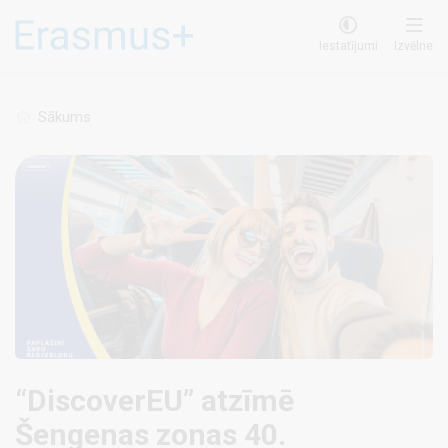
Pārlekt
uz
Iestatījumi
Izvēlne
galveno
saturu
Sākums
“DiscoverEU” atzīmē
Šengenas zonas 40.