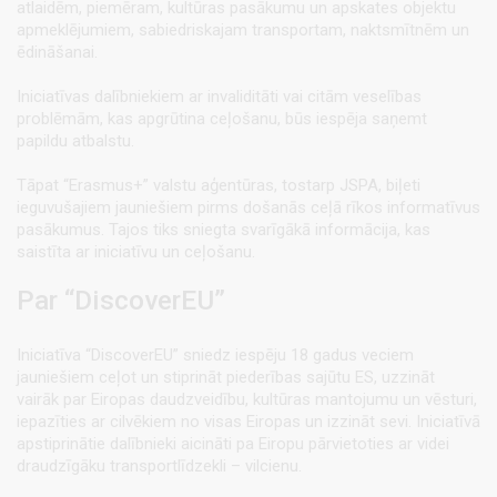
atlaidēm, piemēram, kultūras pasākumu un apskates objektu
apmeklējumiem, sabiedriskajam transportam, naktsmītnēm un
ēdināšanai.
Iniciatīvas dalībniekiem ar invaliditāti vai citām veselības
problēmām, kas apgrūtina ceļošanu, būs iespēja saņemt
papildu atbalstu.
Tāpat “Erasmus+” valstu aģentūras, tostarp JSPA, biļeti
ieguvušajiem jauniešiem pirms došanās ceļā rīkos informatīvus
pasākumus. Tajos tiks sniegta svarīgākā informācija, kas
saistīta ar iniciatīvu un ceļošanu.
Par “DiscoverEU”
Iniciatīva “DiscoverEU” sniedz iespēju 18 gadus veciem
jauniešiem ceļot un stiprināt piederības sajūtu ES, uzzināt
vairāk par Eiropas daudzveidību, kultūras mantojumu un vēsturi,
iepazīties ar cilvēkiem no visas Eiropas un izzināt sevi. Iniciatīvā
apstiprinātie dalībnieki aicināti pa Eiropu pārvietoties ar videi
draudzīgāku transportlīdzekli – vilcienu.