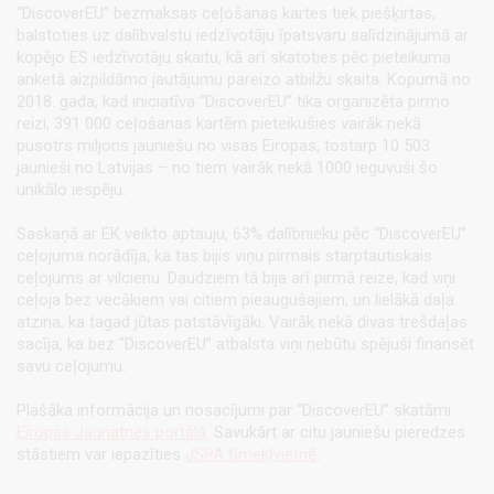
“DiscoverEU” bezmaksas ceļošanas kartes tiek piešķirtas,
balstoties uz dalībvalstu iedzīvotāju īpatsvaru salīdzinājumā ar
kopējo ES iedzīvotāju skaitu, kā arī skatoties pēc pieteikuma
anketā aizpildāmo jautājumu pareizo atbilžu skaita. Kopumā no
2018. gada, kad iniciatīva “DiscoverEU” tika organizēta pirmo
reizi, 391 000 ceļošanas kartēm pieteikušies vairāk nekā
pusotrs miljons jauniešu no visas Eiropas, tostarp 10 503
jaunieši no Latvijas – no tiem vairāk nekā 1000 ieguvuši šo
unikālo iespēju.
Saskaņā ar EK veikto aptauju, 63% dalībnieku pēc “DiscoverEU”
ceļojuma norādīja, ka tas bijis viņu pirmais starptautiskais
ceļojums ar vilcienu. Daudziem tā bija arī pirmā reize, kad viņi
ceļoja bez vecākiem vai citiem pieaugušajiem, un lielākā daļa
atzina, ka tagad jūtas patstāvīgāki. Vairāk nekā divas trešdaļas
sacīja, ka bez “DiscoverEU” atbalsta viņi nebūtu spējuši finansēt
savu ceļojumu.
Plašāka informācija un nosacījumi par “DiscoverEU” skatāmi
Eiropas Jaunatnes portālā
. Savukārt ar citu jauniešu pieredzes
stāstiem var iepazīties
JSPA tīmekļvietnē
.