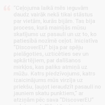
“Ceļojuma laikā mēs ieguvām
daudz vairāk nekā tikai stāstus
par vietām, kurās bijām. Tas bija
process, kurā mainījās mūsu
skatījums uz pasauli un uz to, ko
patiesībā nozīmē ceļot. Iniciatīva
“DiscoverEU” bija par spēju
pielāgoties, uzticēties sev un
apkārtējiem, par dalīšanos
mirkļos, kas paliks atmiņā uz
mūžu. Katrs piedzīvojums, katrs
izaicinājums mūs virzīja uz
priekšu, ļaujot ieraudzīt pasauli no
jauniem skatu punktiem,” ar
atziņām pēc sava “DiscoverEU”