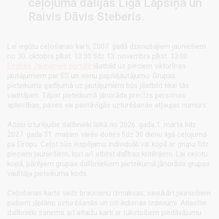
ceļojuma dalījās Līga Lapsiņa un
Raivis Dāvis Steberis.
Lai iegūtu ceļošanas karti, 2007. gadā dzimušajiem jauniešiem
no 30. oktobra plkst. 13.00 līdz 13. novembra plkst. 13.00
Eiropas Jaunatnes portālā
jāatbild uz pieciem viktorīnas
jautājumiem par ES un vienu papildjautājumu. Grupas
pieteikuma gadījumā uz jautājumiem būs jāatbild tikai tās
vadītājam. Tāpat pieteikumā jānorāda precīzs personas
apliecības, pases vai pastāvīgās uzturēšanās atļaujas numurs.
Atlasi izturējušie dalībnieki laikā no 2026. gada 1. marta līdz
2027. gada 31. maijam varēs doties līdz 30 dienu ilgā ceļojumā
pa Eiropu. Ceļot būs iespējams individuāli vai kopā ar grupu līdz
pieciem jauniešiem, kuri arī atbilst dalības kritērijiem. Lai ceļotu
kopā, pārējiem grupas dalībniekiem pieteikumā jānorāda grupas
vadītāja pieteikuma kods.
Ceļošanas karte sedz braucienu izmaksas, savukārt jauniešiem
pašiem jāplāno uzturēšanās un citi ikdienas izdevumi. Atlasītie
dalībnieki saņems arī atlaižu karti ar tūkstošiem piedāvājumu