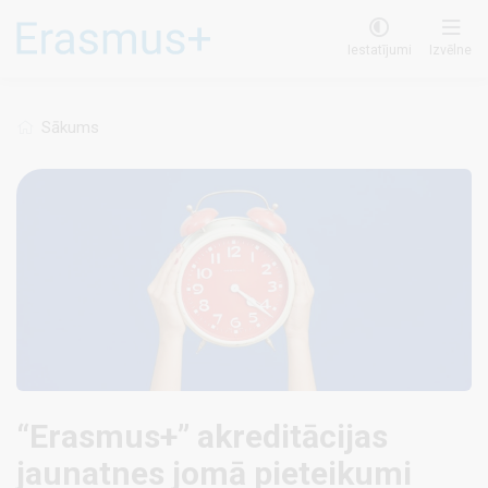
Pārlekt
uz
Iestatījumi
Izvēlne
galveno
saturu
Sākums
“Erasmus+” akreditācijas
jaunatnes jomā pieteikumi