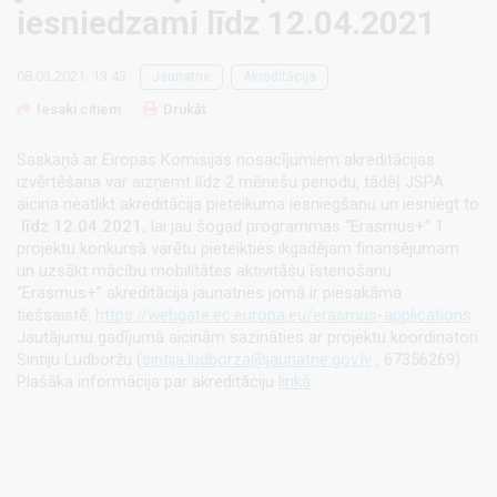
iesniedzami līdz 12.04.2021
08.03.2021. 13:43
Jaunatne
Akreditācija
Iesaki citiem
Drukāt
Saskaņā ar Eiropas Komisijas nosacījumiem akreditācijas
izvērtēšana var aizņemt līdz 2 mēnešu periodu, tādēļ JSPA
aicina neatlikt akreditācija pieteikuma iesniegšanu un iesniegt to
līdz
12.04.2021,
lai jau šogad programmas “Erasmus+” 1.
projektu konkursā varētu pieteikties ikgadējam finansējumam
un uzsākt mācību mobilitātes aktivitāšu īstenošanu.
“Erasmus+” akreditācija jaunatnes jomā ir piesakāma
tiešsaistē:
https://webgate.ec.europa.eu/erasmus-applications
Jautājumu gadījumā aicinām sazināties ar projektu koordinatori
Sintiju Ludboržu (
sintija.ludborza@jaunatne.gov.lv
, 67356269).
Plašāka informācija par akreditāciju
linkā
.