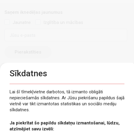
Saņem iknedēļas jaunumus
Jaunatne
Izglītība un mācības
E-
pasts
Sīkdatnes
Lai šī tīmekļvietne darbotos, tā izmanto obligāti
nepieciešamās sīkdatnes. Ar Jūsu piekrišanu papildus šajā
Privātuma politika
vietnē var tikt izmantotas statistikas un sociālo mediju
Piekļūstamība
sīkdatnes.
Viegli lasīt
Ja piekrītat šo papildu sīkdatņu izmantošanai, lūdzu,
Lapas karte
atzīmējiet savu izvēli:
Kontakti