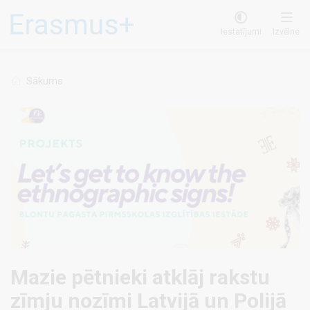
Pārlekt
uz
Iestatījumi
Izvēlne
galveno
saturu
Sākums
Mazie pētnieki atklāj rakstu
zīmju nozīmi Latvijā un Polijā