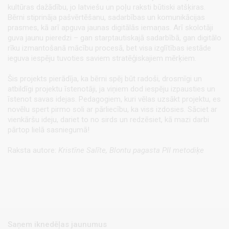
kultūras dažādību, jo latviešu un poļu raksti būtiski atšķiras.
Bērni stiprināja pašvērtēšanu, sadarbības un komunikācijas
prasmes, kā arī apguva jaunas digitālās iemaņas. Arī skolotāji
guva jaunu pieredzi – gan starptautiskajā sadarbībā, gan digitālo
rīku izmantošanā mācību procesā, bet visa izglītības iestāde
ieguva iespēju tuvoties saviem stratēģiskajiem mērķiem.
Šis projekts pierādīja, ka bērni spēj būt radoši, drosmīgi un
atbildīgi projektu īstenotāji, ja viņiem dod iespēju izpausties un
īstenot savas idejas. Pedagogiem, kuri vēlas uzsākt projektu, es
novēlu spert pirmo soli ar pārliecību, ka viss izdosies. Sāciet ar
vienkāršu ideju, dariet to no sirds un redzēsiet, kā mazi darbi
pārtop lielā sasniegumā!
Raksta autore:
Kristīne Salīte, Blontu pagasta PII metodiķe
Saņem iknedēļas jaunumus