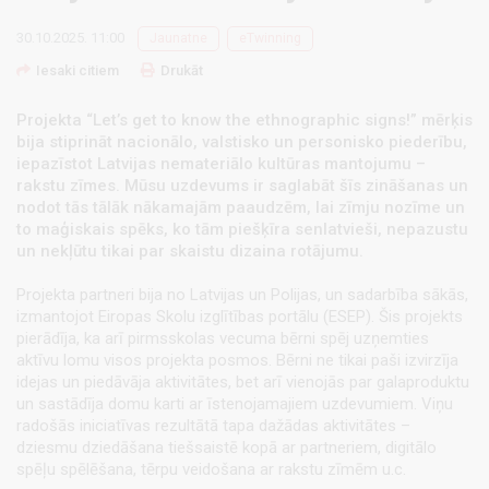
30.10.2025. 11:00
Jaunatne
eTwinning
Iesaki citiem
Drukāt
Projekta “Let’s get to know the ethnographic signs!” mērķis
bija stiprināt nacionālo, valstisko un personisko piederību,
iepazīstot Latvijas nemateriālo kultūras mantojumu –
rakstu zīmes. Mūsu uzdevums ir saglabāt šīs zināšanas un
nodot tās tālāk nākamajām paaudzēm, lai zīmju nozīme un
to maģiskais spēks, ko tām piešķīra senlatvieši, nepazustu
un nekļūtu tikai par skaistu dizaina rotājumu.
Projekta partneri bija no Latvijas un Polijas, un sadarbība sākās,
izmantojot Eiropas Skolu izglītības portālu (ESEP). Šis projekts
pierādīja, ka arī pirmsskolas vecuma bērni spēj uzņemties
aktīvu lomu visos projekta posmos. Bērni ne tikai paši izvirzīja
idejas un piedāvāja aktivitātes, bet arī vienojās par galaproduktu
un sastādīja domu karti ar īstenojamajiem uzdevumiem. Viņu
radošās iniciatīvas rezultātā tapa dažādas aktivitātes –
dziesmu dziedāšana tiešsaistē kopā ar partneriem, digitālo
spēļu spēlēšana, tērpu veidošana ar rakstu zīmēm u.c.