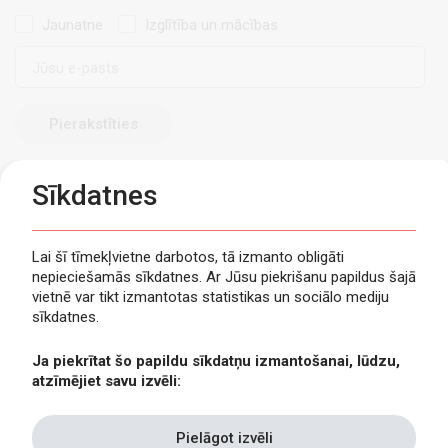
Jaunatne
Izglītība un mācības
E-
pasts
Sīkdatnes
Lai šī tīmekļvietne darbotos, tā izmanto obligāti
nepieciešamās sīkdatnes. Ar Jūsu piekrišanu papildus šajā
Privātuma politika
vietnē var tikt izmantotas statistikas un sociālo mediju
Piekļūstamība
sīkdatnes.
Viegli lasīt
Ja piekrītat šo papildu sīkdatņu izmantošanai, lūdzu,
Lapas karte
atzīmējiet savu izvēli:
Kontakti
Pielāgot izvēli