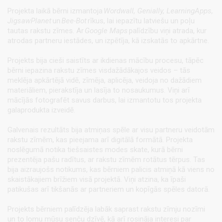
Projekta laikā bērni izmantoja
Wordwall, Genially, LearningApps,
JigsawPlanet
un
Bee-Bot
rīkus, lai iepazītu latviešu un poļu
tautas rakstu zīmes. Ar
Google Maps
palīdzību viņi atrada, kur
atrodas partneru iestādes, un izpētīja, kā izskatās to apkārtne.
Projekts bija cieši saistīts ar ikdienas mācību procesu, tāpēc
bērni iepazina rakstu zīmes visdažādākajos veidos – tās
meklēja apkārtējā vidē, zīmēja, aplicēja, veidoja no dažādiem
materiāliem, pierakstīja un lasīja to nosaukumus. Viņi arī
mācījās fotografēt savus darbus, lai izmantotu tos projekta
galaprodukta izveidē.
Galvenais rezultāts bija atmiņas spēle ar visu partneru veidotām
rakstu zīmēm, kas pieejama arī digitālā formātā. Projekta
noslēgumā notika tiešsaistes modes skate, kurā bērni
prezentēja pašu radītus, ar rakstu zīmēm rotātus tērpus. Tas
bija aizraujošs notikums, kas bērniem palicis atmiņā kā viens no
skaistākajiem brīžiem visā projektā. Viņi atzina, ka īpaši
patikušas arī tikšanās ar partneriem un kopīgās spēles datorā.
Projekts bērniem palīdzēja labāk saprast rakstu zīmju nozīmi
un to lomu mūsu senču dzīvē, kā arī rosināja interesi par