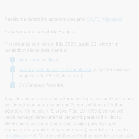
Pasākuma detalizēts apraksts pieejams
SALTO mājaslapā
.
Pasākuma darba valoda
– angļu.
Pieteikšanās semināram
līdz 2023. gada 22. oktobrim
,
iesniedzot šādus dokumentus:
pieteikuma veidlapa
;
pamatojums dalībai TCA pasākumā
(aizpildīta veidlapa
angļu valodā SALTO platformā);
CV
Europass
formātā.
Aizpildīta un parakstīta pieteikuma veidlapa jāiesniedz personīgi
vai jānosūta pa pastu uz adresi: Valsts izglītības attīstības
aģentūra, Vaļņu iela 1, 5. stāvs, Rīga, LV-1050.
Elektroniskā
veidā iesniegti pieteikumi
tiek pieņemti, parakstīti ar drošu
elektronisko parakstu (gan organizācijas pārstāvja, gan
organizācijas paraksttiesīgās personas), nosūtot uz e-pastu
info@viaa.gov.lv
. Valsts izglītības attīstības aģentūra organizēs