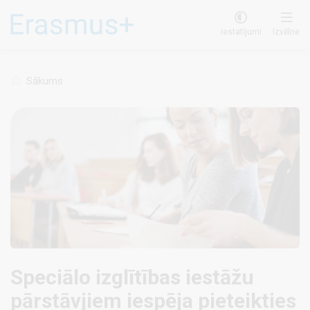
Pārlekt
uz
Iestatījumi
Izvēlne
galveno
saturu
Sākums
Speciālo izglītības iestāžu
pārstāvjiem iespēja pieteikties