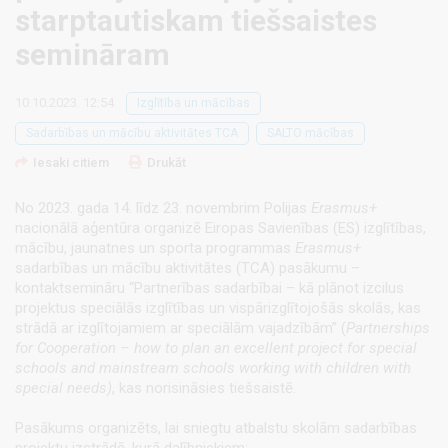
starptautiskam tiešsaistes
semināram
10.10.2023. 12:54
Izglītība un mācības
Sadarbības un mācību aktivitātes TCA
SALTO mācības
Iesaki citiem
Drukāt
No 2023. gada 14. līdz 23. novembrim Polijas
Erasmus+
nacionālā aģentūra organizē Eiropas Savienības (ES) izglītības,
mācību, jaunatnes un sporta programmas
Erasmus+
sadarbības un mācību aktivitātes (TCA) pasākumu –
kontaktsemināru “Partnerības sadarbībai – kā plānot izcilus
projektus speciālās izglītības un vispārizglītojošās skolās, kas
strādā ar izglītojamiem ar speciālām vajadzībām” (
Partnerships
for Cooperation – how to plan an excellent project for special
schools and mainstream schools working with children with
special needs)
,
kas norisināsies tiešsaistē.
Pasākums organizēts, lai sniegtu atbalstu skolām sadarbības