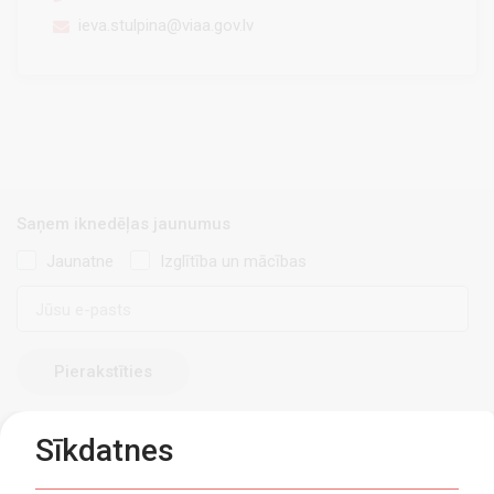
ieva.stulpina@viaa.gov.lv
Saņem iknedēļas jaunumus
Jaunatne
Izglītība un mācības
E-
pasts
Sīkdatnes