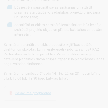
projektu izstrādē, kurā dalībniekiem:
būs iespēja papildināt savas zināšanas un attīstīt
prasmes starptautisko sadarbības projektu plānošanā
un īstenošanā;
sadarbībā ar citiem seminārā iesaistītajiem būs iespēja
izstrādāt projektu idejas un plānus, balstoties uz savām
interesēm.
Semināram aicināti pieteikties speciālo izglītības iestāžu
direktori un skolotāji, kuri ir ieinteresēti veidot
Erasmus+
KA2
Partnerības sadarbībai projektus. Visiem dalībniekiem jābūt
gataviem piedalīties darba grupās, tāpēc ir nepieciešamas labas
angļu valodas zināšanas.
Seminārs norisināsies šī gada 14., 16., 20. un 23. novembrī no
plkst. 16.00 līdz 19.30 (pēc Latvijas laika).
Pasākuma programma