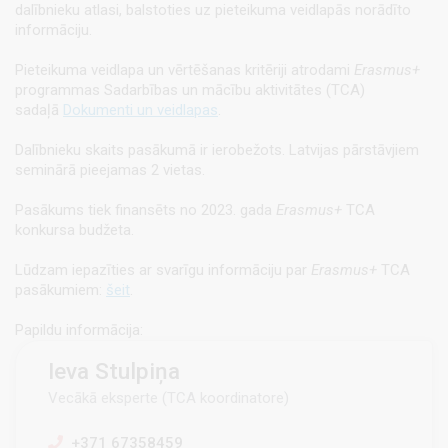
dalībnieku atlasi, balstoties uz pieteikuma veidlapās norādīto
informāciju.
Pieteikuma veidlapa un vērtēšanas kritēriji atrodami
Erasmus+
programmas Sadarbības un mācību aktivitātes (TCA)
sadaļā
Dokumenti un veidlapas
.
Dalībnieku skaits pasākumā ir ierobežots.
Latvijas pārstāvjiem
seminārā pieejamas 2 vietas.
Pasākums tiek finansēts no 2023. gada
Erasmus+
TCA
konkursa budžeta.
Lūdzam iepazīties ar svarīgu informāciju par
Erasmus+
TCA
pasākumiem:
šeit
.
Papildu informācija:
Ieva Stulpiņa
Vecākā eksperte (TCA koordinatore)
+371 67358459