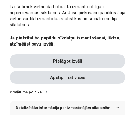
Lai šī tīmekļvietne darbotos, tā izmanto obligāti
nepieciešamās sīkdatnes. Ar Jūsu piekrišanu papildus šajā
Privātuma politika
vietnē var tikt izmantotas statistikas un sociālo mediju
Piekļūstamība
sīkdatnes.
Viegli lasīt
Ja piekrītat šo papildu sīkdatņu izmantošanai, lūdzu,
Lapas karte
atzīmējiet savu izvēli:
Kontakti
Pielāgot izvēli
Apstiprināt visas
Withdraw
consent
Privātuma politika
Detalizētāka informācija par izmantotājām sīkdatnēm
© Erasmus+ Latvija, 2021