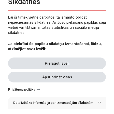
Sīkdatnes
Lai šī tīmekļvietne darbotos, tā izmanto obligāti
nepieciešamās sīkdatnes. Ar Jūsu piekrišanu papildus šajā
Privātuma politika
vietnē var tikt izmantotas statistikas un sociālo mediju
Piekļūstamība
sīkdatnes.
Viegli lasīt
Ja piekrītat šo papildu sīkdatņu izmantošanai, lūdzu,
Lapas karte
atzīmējiet savu izvēli:
Kontakti
Pielāgot izvēli
Apstiprināt visas
Withdraw
consent
Privātuma politika
Detalizētāka informācija par izmantotājām sīkdatnēm
© Erasmus+ Latvija, 2021