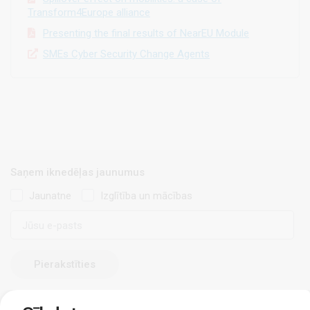
Transform4Europe alliance
Presenting the final results of NearEU Module
SMEs Cyber Security Change Agents
Saņem iknedēļas jaunumus
Jaunatne
Izglītība un mācības
E-
pasts