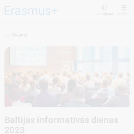
Pārlekt
uz
Iestatījumi
Izvēlne
galveno
saturu
Sākums
Baltijas informatīvās dienas
2023