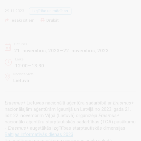
29.11.2023.
Izglītība un mācības
Iesaki citiem
Drukāt
Datums
21. novembris, 2023—22. novembris, 2023
Laiks
12:00—13:30
Norises vieta
Lietuva
Erasmus+
Lietuvas nacionālā aģentūra sadarbībā ar
Erasmus+
nacionālajām aģentūrām Igaunijā un Latvijā no 2023. gada 21.
līdz 22. novembrim Viļņā (Lietuvā) organizēja
Erasmus+
nacionālo aģentūru starptautiskās sadarbības (TCA) pasākumu
-
Erasmus+
augstākās izglītības starptautiskās dimensijas
Baltijas informatīvās dienas 2023
.
Prezentācijas no pasākuma pieejamas angļu valodā.