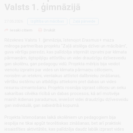
Valsts 1. ģimnāzijā
27.05.2026.
Izglītība un mācības
Zaļā pārveide
Iesaki citiem
Drukāt
Rēzeknes Valsts 1. ģimnāzija, īstenojot
Erasmus
+ maza
mēroga partnerības projektu “Zaļā atslēga dzīvei un mācībām”,
guva vērtīgu pieredzi, kas palīdzēja stiprināt izpratni par klimata
pārmaiņām, ilgtspējīgu attīstību un videi draudzīgu dzīvesveidu
gan skolēnu, gan pedagogu vidū. Projekta mērķis bija veidot
vienotu izpratni par vides un klimata pārmaiņu cēloņiem,
norisēm un ietekmi, vienlaikus attīstot dalībnieku zināšanas,
vērtību sistēmu un atbildīgu attieksmi pret dabas un vides
resursu izmantošanu. Projekts rosināja izprast cēloņu un seku
sakarības cilvēka rīcībā un dabas procesos, kā arī motivēja
mainīt ikdienas paradumus, ieviešot videi draudzīgu dzīvesveidu
gan individuāli, gan sabiedrībā kopumā.
Projekta īstenošanas laikā skolēniem un pedagogiem bija
iespēja ne tikai apgūt teorētiskas zināšanas, bet arī praktiski
iesaistīties aktivitātēs, kas palīdzēja daudz labāk izprast vides