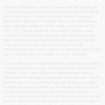
Viena no vērtīgākajām atziņām projekta laikā bija izpratne par
to, ka praktiskās aktivitātes skolēnus iesaista un motivē daudz
vairāk nekā tikai teorētiska informācija. Mācību ekskursijas,
pētnieciskie darbi, laboratorijas pētījumi un vides sakopšanas
talkas palīdzēja skolēniem daudz ciešāk sasaistīt teoriju ar
reālo dzīvi. Projekta aktivitātēs tika iesaistīti dažādu nozaru
speciālisti – vides pētnieki, uzņēmēji, augstskolu pasniedzēji,
dabas aizsardzības pārstāvji un vietējās kopienas dalībnieki.
Projekta aktivitātes palīdzēja attīstīt prasmi analizēt
cēloņsakarības starp cilvēka darbību un dabas procesiem, labāk
izprotot klimata pārmaiņu ietekmi uz vidi un sabiedrību.
Projekts būtiski ietekmēja arī iesaistīto izglītības iestāžu ikdienu
un pieeju mācību procesam. Pedagogi aktīvāk sāka izmantot
projektu metodi, organizēt ārpusstundu aktivitātes dabā un
integrēt klimata pārmaiņu un ilgtspējas tēmas dažādos mācību
priekšmetos. Projekta laikā tika stiprināta arī piekļuve vietējām
iespējām un resursu apzināšanai, izmantojot apkārtējo vidi kā
mācību platformu. Tika stiprināta atkritumu šķirošanas
sistēma, organizētas izglītojošas aktivitātes skolēnu un vecāku
iesaistei, savukārt vides sakopšanas talkas kļuva par regulāru