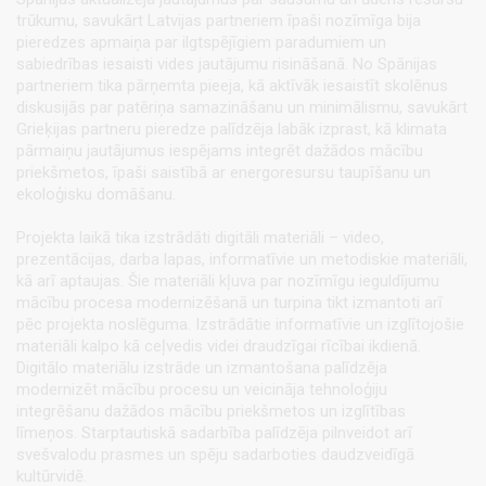
trūkumu, savukārt Latvijas partneriem īpaši nozīmīga bija
pieredzes apmaiņa par ilgtspējīgiem paradumiem un
sabiedrības iesaisti vides jautājumu risināšanā. No Spānijas
partneriem tika pārņemta pieeja, kā aktīvāk iesaistīt skolēnus
diskusijās par patēriņa samazināšanu un minimālismu, savukārt
Grieķijas partneru pieredze palīdzēja labāk izprast, kā klimata
pārmaiņu jautājumus iespējams integrēt dažādos mācību
priekšmetos, īpaši saistībā ar energoresursu taupīšanu un
ekoloģisku domāšanu.
Projekta laikā tika izstrādāti digitāli materiāli – video,
prezentācijas, darba lapas, informatīvie un metodiskie materiāli,
kā arī aptaujas. Šie materiāli kļuva par nozīmīgu ieguldījumu
mācību procesa modernizēšanā un turpina tikt izmantoti arī
pēc projekta noslēguma. Izstrādātie informatīvie un izglītojošie
materiāli kalpo kā ceļvedis videi draudzīgai rīcībai ikdienā.
Digitālo materiālu izstrāde un izmantošana palīdzēja
modernizēt mācību procesu un veicināja tehnoloģiju
integrēšanu dažādos mācību priekšmetos un izglītības
līmeņos. Starptautiskā sadarbība palīdzēja pilnveidot arī
svešvalodu prasmes un spēju sadarboties daudzveidīgā
kultūrvidē.