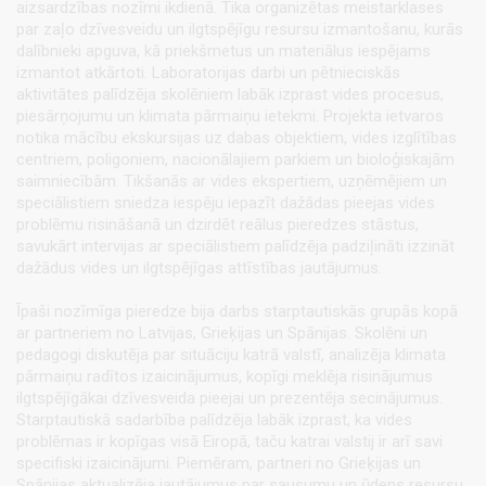
aizsardzības nozīmi ikdienā. Tika organizētas meistarklases
par zaļo dzīvesveidu un ilgtspējīgu resursu izmantošanu, kurās
dalībnieki apguva, kā priekšmetus un materiālus iespējams
izmantot atkārtoti. Laboratorijas darbi un pētnieciskās
aktivitātes palīdzēja skolēniem labāk izprast vides procesus,
piesārņojumu un klimata pārmaiņu ietekmi. Projekta ietvaros
notika mācību ekskursijas uz dabas objektiem, vides izglītības
centriem, poligoniem, nacionālajiem parkiem un bioloģiskajām
saimniecībām. Tikšanās ar vides ekspertiem, uzņēmējiem un
speciālistiem sniedza iespēju iepazīt dažādas pieejas vides
problēmu risināšanā un dzirdēt reālus pieredzes stāstus,
savukārt intervijas ar speciālistiem palīdzēja padziļināti izzināt
dažādus vides un ilgtspējīgas attīstības jautājumus.
Īpaši nozīmīga pieredze bija darbs starptautiskās grupās kopā
ar partneriem no Latvijas, Grieķijas un Spānijas. Skolēni un
pedagogi diskutēja par situāciju katrā valstī, analizēja klimata
pārmaiņu radītos izaicinājumus, kopīgi meklēja risinājumus
ilgtspējīgākai dzīvesveida pieejai un prezentēja secinājumus.
Starptautiskā sadarbība palīdzēja labāk izprast, ka vides
problēmas ir kopīgas visā Eiropā, taču katrai valstij ir arī savi
specifiski izaicinājumi. Piemēram, partneri no Grieķijas un
Spānijas aktualizēja jautājumus par sausumu un ūdens resursu