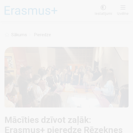
Pārlekt
uz
Iestatījumi
Izvēlne
galveno
saturu
Sākums
Pieredze
Mācīties dzīvot zaļāk:
Erasmus+ pieredze Rēzeknes