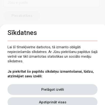
pasts
Sīkdatnes
Lai šī tīmekļvietne darbotos, tā izmanto obligāti
nepieciešamās sīkdatnes. Ar Jūsu piekrišanu papildus šajā
Privātuma politika
vietnē var tikt izmantotas statistikas un sociālo mediju
Piekļūstamība
sīkdatnes.
Viegli lasīt
Ja piekrītat šo papildu sīkdatņu izmantošanai, lūdzu,
Lapas karte
atzīmējiet savu izvēli:
Kontakti
Pielāgot izvēli
Apstiprināt visas