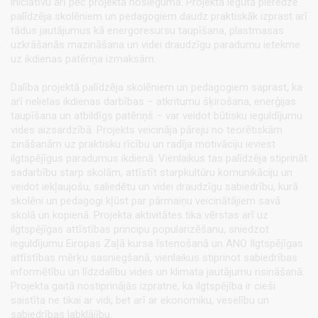
iniciatīvu arī pēc projekta noslēguma. Projektā iegūtā pieredze
palīdzēja skolēniem un pedagogiem daudz praktiskāk izprast arī
tādus jautājumus kā energoresursu taupīšana, plastmasas
uzkrāšanās mazināšana un videi draudzīgu paradumu ietekme
uz ikdienas patēriņa izmaksām.
Dalība projektā palīdzēja skolēniem un pedagogiem saprast, ka
arī nelielas ikdienas darbības – atkritumu šķirošana, enerģijas
taupīšana un atbildīgs patēriņš – var veidot būtisku ieguldījumu
vides aizsardzībā. Projekts veicināja pāreju no teorētiskām
zināšanām uz praktisku rīcību un radīja motivāciju ieviest
ilgtspējīgus paradumus ikdienā. Vienlaikus tas palīdzēja stiprināt
sadarbību starp skolām, attīstīt starpkultūru komunikāciju un
veidot iekļaujošu, saliedētu un videi draudzīgu sabiedrību, kurā
skolēni un pedagogi kļūst par pārmaiņu veicinātājiem savā
skolā un kopienā. Projekta aktivitātes tika vērstas arī uz
ilgtspējīgas attīstības principu popularizēšanu, sniedzot
ieguldījumu Eiropas Zaļā kursa īstenošanā un ANO Ilgtspējīgas
attīstības mērķu sasniegšanā, vienlaikus stiprinot sabiedrības
informētību un līdzdalību vides un klimata jautājumu risināšanā.
Projekta gaitā nostiprinājās izpratne, ka ilgtspējība ir cieši
saistīta ne tikai ar vidi, bet arī ar ekonomiku, veselību un
sabiedrības labklājību.