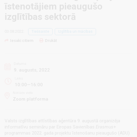
īstenotājiem pieaugušo
izglītības sektorā
03.08.2022.
Tiešsaiste
Izglītība un mācības
Iesaki citiem
Drukāt
Datums
9. augusts, 2022
Laiks
10:00—16:00
Norises vieta
Zoom platforma
Valsts izglītības attīstības aģentūra 9. augustā organizēja
informatīvu semināru par Eiropas Savienības
Erasmus
+
programmas 2022. gada projektu īstenošanu pieaugušo (ADU)