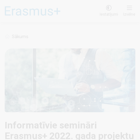
Pārlekt
uz
Iestatījumi
Izvēlne
galveno
saturu
Sākums
Informatīvie semināri
Erasmus+ 2022. gada projektu