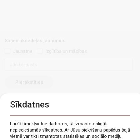
Saņem iknedēļas jaunumus
Jaunatne
Izglītība un mācības
E-
pasts
Sīkdatnes
Lai šī tīmekļvietne darbotos, tā izmanto obligāti
nepieciešamās sīkdatnes. Ar Jūsu piekrišanu papildus šajā
Privātuma politika
vietnē var tikt izmantotas statistikas un sociālo mediju
Piekļūstamība