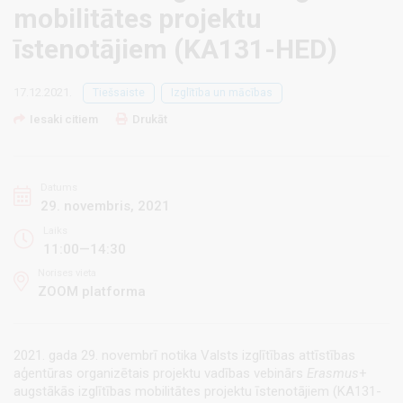
mobilitātes projektu
īstenotājiem (KA131-HED)
17.12.2021.
Tiešsaiste
Izglītība un mācības
Iesaki citiem
Drukāt
Datums
29. novembris, 2021
Laiks
11:00—14:30
Norises vieta
ZOOM platforma
2021. gada 29. novembrī notika Valsts izglītības attīstības
aģentūras organizētais projektu vadības vebinārs
Erasmus
+
augstākās izglītības mobilitātes projektu īstenotājiem (KA131-