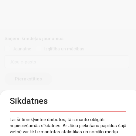
Saņem iknedēļas jaunumus
Jaunatne
Izglītība un mācības
E-
pasts
Sīkdatnes
Lai šī tīmekļvietne darbotos, tā izmanto obligāti
nepieciešamās sīkdatnes. Ar Jūsu piekrišanu papildus šajā
Privātuma politika
vietnē var tikt izmantotas statistikas un sociālo mediju
Piekļūstamība