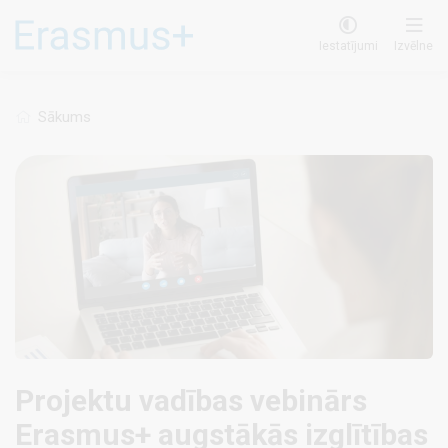
Pārlekt
uz
Iestatījumi
Izvēlne
galveno
saturu
Sākums
Projektu vadības vebinārs
Erasmus+ augstākās izglītības