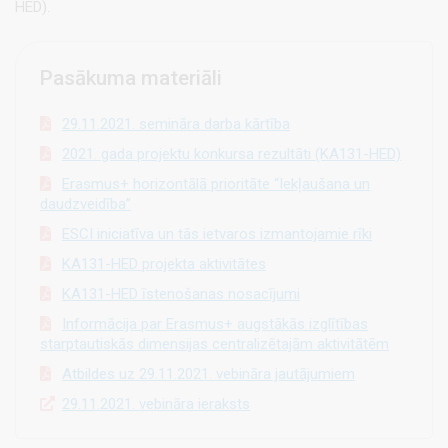
HED).
Pasākuma materiāli
29.11.2021. semināra darba kārtība
2021. gada projektu konkursa rezultāti (KA131-HED)
Erasmus+ horizontālā prioritāte “Iekļaušana un
daudzveidība”
ESCI iniciatīva un tās ietvaros izmantojamie rīki
KA131-HED projekta aktivitātes
KA131-HED īstenošanas nosacījumi
Informācija par Erasmus+ augstākās izglītības
starptautiskās dimensijas centralizētajām aktivitātēm
Atbildes uz 29.11.2021. vebināra jautājumiem
29.11.2021. vebināra ieraksts