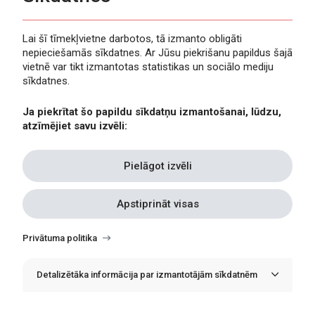
Lai šī tīmekļvietne darbotos, tā izmanto obligāti
nepieciešamās sīkdatnes. Ar Jūsu piekrišanu papildus šajā
Privātuma politika
vietnē var tikt izmantotas statistikas un sociālo mediju
Piekļūstamība
sīkdatnes.
Viegli lasīt
Ja piekrītat šo papildu sīkdatņu izmantošanai, lūdzu,
Lapas karte
atzīmējiet savu izvēli:
Kontakti
Pielāgot izvēli
Apstiprināt visas
Withdraw
consent
Privātuma politika
Detalizētāka informācija par izmantotājām sīkdatnēm
© Erasmus+ Latvija, 2021