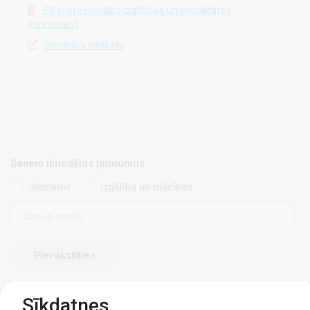
ES profesionālās izglītības un mobilitātes
instrumenti
Semināra ieraksts
Saņem iknedēļas jaunumus
Jaunatne
Izglītība un mācības
E-
pasts
Sīkdatnes