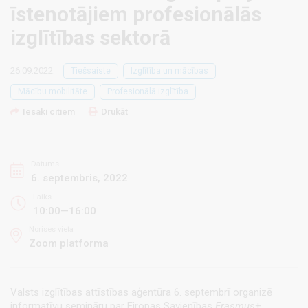
īstenotājiem profesionālās
izglītības sektorā
26.09.2022.
Tiešsaiste
Izglītība un mācības
Mācību mobilitāte
Profesionālā izglītība
Iesaki citiem
Drukāt
Datums
6. septembris, 2022
Laiks
10:00—16:00
Norises vieta
Zoom platforma
Valsts izglītības attīstības aģentūra 6. septembrī organizē
informatīvu semināru par Eiropas Savienības
Erasmus
+