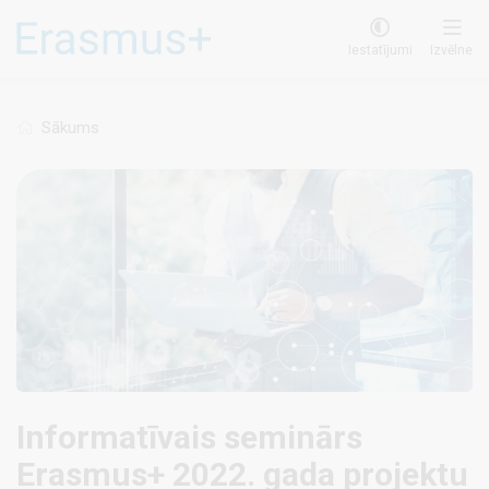
Pārlekt
uz
Iestatījumi
Izvēlne
galveno
saturu
Sākums
Informatīvais seminārs
Erasmus+ 2022. gada projektu