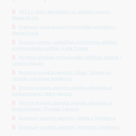
VET LV Team aktualitātes un atbalsta resursi |
Marita Kroiča
Erasmus+ programmas horizontālās prioritātes |
Marita Kroiča
Šveices-Latvijas sadarbības programma, atbalsts
profesionālajai izglītībai | Laila Ozoliņa
Nordplus iespējas profesionālās izglītības sektorā |
Linards Deidulis
Nordplus projekta pieredze | Rīgas Tūrisma un
radošās industrijas tehnikums
Interreg projektu pieredze prasmju pilnveidei un
konkurētspējai | Māris Igavens
Interreg projektu pieredze prasmju pilnveidei un
konkurētspējai | Ronalds Saksons
Erasmus+ projektu pieredze | Bulduru Tehnikums
Erasmus+ projektu pieredze | Ventspils Tehnikums