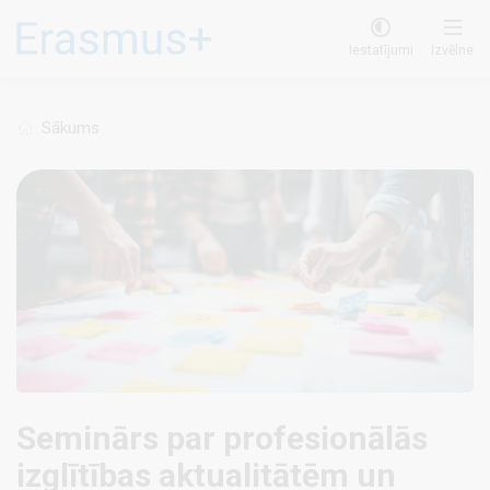
Pārlekt
uz
Iestatījumi
Izvēlne
galveno
saturu
Sākums
Seminārs par profesionālās
izglītības aktualitātēm un