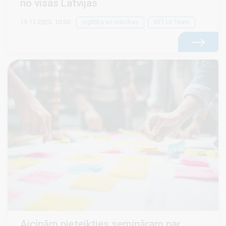
no visas Latvijas
19.11.2025. 10:30
Izglītība un mācības
VET LV Team
Aicinām pieteikties semināram par