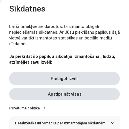
Sīkdatnes
Lai šī tīmekļvietne darbotos, tā izmanto obligāti
nepieciešamās sīkdatnes. Ar Jūsu piekrišanu papildus šajā
Privātuma politika
vietnē var tikt izmantotas statistikas un sociālo mediju
Piekļūstamība
sīkdatnes.
Viegli lasīt
Ja piekrītat šo papildu sīkdatņu izmantošanai, lūdzu,
Lapas karte
atzīmējiet savu izvēli:
Kontakti
Pielāgot izvēli
Apstiprināt visas
Withdraw
consent
Privātuma politika
Detalizētāka informācija par izmantotājām sīkdatnēm