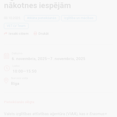
nākotnes iespējām
03.10.2025.
Atklāta pieteikšanās
Izglītība un mācības
VET LV Team
Iesaki citiem
Drukāt
Datums
6. novembris, 2025—7. novembris, 2025
Laiks
10:00—15:50
Norises vieta
Rīga
Pieteikšanās slēgta
Valsts izglītības attīstības aģentūra (VIAA), kas ir
Erasmus
+