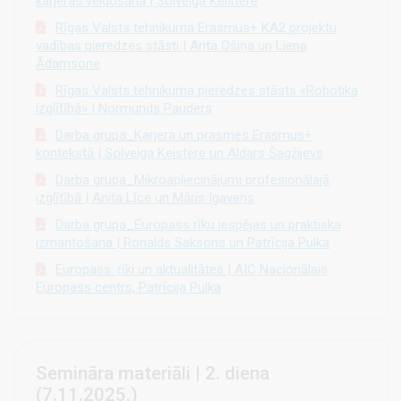
karjeras veidošanā | Solveiga Keistere
Rīgas Valsts tehnikuma Erasmus+ KA2 projektu
vadības pieredzes stāsti | Arita Ošiņa un Liena
Ādamsone
Rīgas Valsts tehnikuma pieredzes stāsts «Robotika
izglītībā» | Normunds Pauders
Darba grupa_Karjera un prasmes Erasmus+
kontekstā | Solveiga Keistere un Aldars Šagžijevs
Darba grupa_Mikroapliecinājumi profesionālajā
izglītībā | Anita Līce un Māris Igavens
Darba grupa_Europass rīku iespējas un praktiska
izmantošana | Ronalds Saksons un Patrīcija Pulka
Europass: rīki un aktualitātes | AIC Nacionālais
Europass centrs, Patrīcija Pulka
Semināra materiāli | 2. diena
(7.11.2025.)