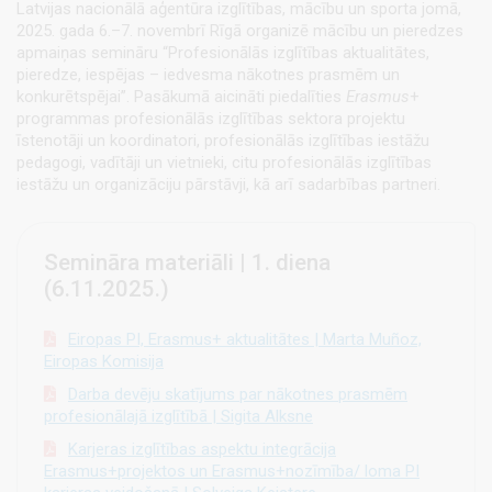
Latvijas nacionālā aģentūra izglītības, mācību un sporta jomā,
2025. gada 6.–7. novembrī Rīgā organizē mācību un pieredzes
apmaiņas semināru “Profesionālās izglītības aktualitātes,
pieredze, iespējas – iedvesma nākotnes prasmēm un
konkurētspējai”. Pasākumā aicināti piedalīties
Erasmus
+
programmas profesionālās izglītības sektora projektu
īstenotāji un koordinatori, profesionālās izglītības iestāžu
pedagogi, vadītāji un vietnieki, citu profesionālās izglītības
iestāžu un organizāciju pārstāvji, kā arī sadarbības partneri.
Semināra materiāli | 1. diena
(6.11.2025.)
Eiropas PI, Erasmus+ aktualitātes | Marta Muñoz,
Eiropas Komisija
Darba devēju skatījums par nākotnes prasmēm
profesionālajā izglītībā | Sigita Alksne
Karjeras izglītības aspektu integrācija
Erasmus+projektos un Erasmus+nozīmība/ loma PI